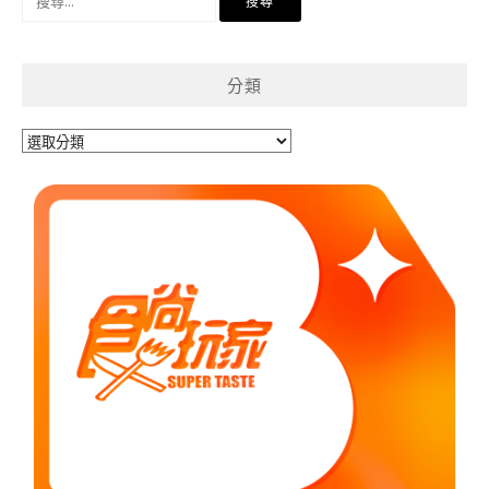
尋
關
鍵
分類
字:
分
類