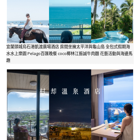
宜蘭頭城烏石港凱渡廣場酒店 房間坐擁太平洋與龜山島 全包式假期海
水水上樂園 Pelago百匯晚餐 coco椰林江振誠牛肉麵 花藝活動與海邊馬
趣