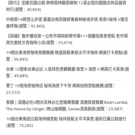
【彰化】田尾花園公路 熱帶雨林觀葉植物 12家必逛的園藝店與盆器資
材行(瀏覽：40,834)
中南部14條登山步道 嘉義台南高雄屏東森林秘境步道 美景X秘境 X慢活
森呼吸(瀏覽：92,865)
【高雄】散步鹽埕第一公有市場與新樂市場×11個鹽埕美食景點 老市場
再生進駐文青咖啡小店(瀏覽：35,974)
19間台東海景咖啡景觀餐廳 眺望蔚藍東部太平洋海岸 網美打卡景點(瀏
覽：56,843)
台東 12間來台東必訪 人氣特色景觀餐廳 夜景 X 海景 X 網美打卡美食(瀏
覽：49,885)
墾丁 10間海景咖啡店 秘境海景下午茶 網美拍照景點推薦(瀏覽：
23,572)
泰國 | 清邁必吃4間米其林必比登推薦餐廳 清邁質感餐廳 Baan Landai,
The House by Ginger, 烤山咖哩麵, Sanae清真廚房(瀏覽：23,087)
16個台東南迴公路海岸線景點 徜徉蔚藍太平洋美景 風和日麗公路旅行
(瀏覽：75,282)