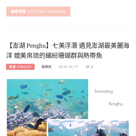
CONTINUE READING
【澎湖 Penghu】七美浮潛 遇見澎湖最美麗海
洋 媲美帛琉的繽紛珊瑚群與熱帶魚
澎湖 PENGHU
薇樂莉
2016-10-17
2