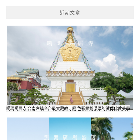
近期文章
噶瑪噶居寺 台南左鎮全台最大藏教寺廟 色彩繽紛濃厚的藏傳佛教美學