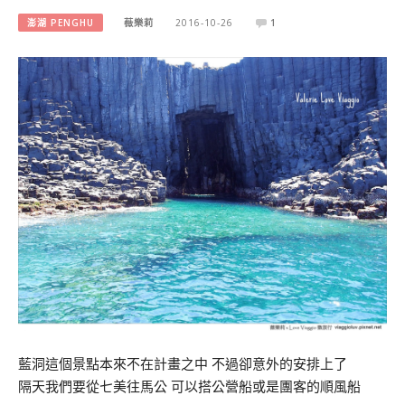
澎湖 PENGHU
薇樂莉
2016-10-26
1
藍洞這個景點本來不在計畫之中 不過卻意外的安排上了
隔天我們要從七美往馬公 可以搭公營船或是團客的順風船