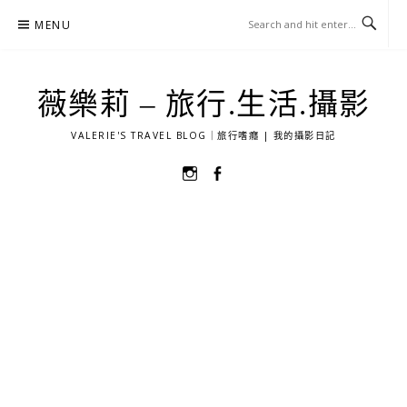
Skip
MENU
to
content
薇樂莉 – 旅行.生活.攝影
VALERIE'S TRAVEL BLOG｜旅行嗜癮 | 我的攝影日記
選
選
單
單
項
項
目
目