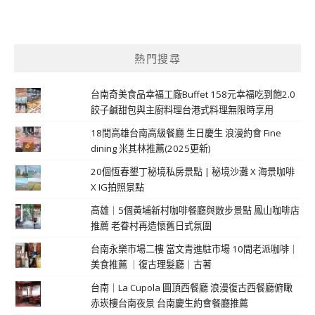
熱門搜尋
台南奇美食品幸福工廠Buffet 158元幸福吃到飽2.0
餃子鹹甜包與主廚料理台港式料理無限時享用
18間高雄台南高級餐廳 生日慶生 浪漫約會 Fine
dining 米其林推薦(2025更新)
20個恆春墾丁秘境私房景點 | 秘境沙灘 X 海景咖啡
X IG拍照景點
高雄｜5個黃埔新村咖啡餐廳與散步景點 鳳山咖啡店
推薦 老眷村再造懷舊日式氛圍
台南永樂市場二樓 當文青進駐市場 10間老派咖啡｜
美食推薦 ｜復古理髮廳｜古著
台南｜La Cupola 圓頂西餐廳 浪漫復古西餐廳俯瞰
赤崁樓台南夜景 台南慶生約會餐廳推薦