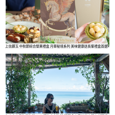
上信饌玉 中秋節綜合堅果禮盒 月華秘境系列 美味健康送長輩禮盒首選