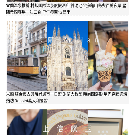
宜蘭溫泉推薦 村却國際溫泉度假酒店 雙湯池坐擁龜山島與百萬夜景 星
隅景觀客房一泊二食 早午餐至12點半
米蘭 結合復古與時尚城市一日遊 米蘭大教堂 時尚四邊形 星巴克臻選烘
焙坊 Rossini義大利餐館