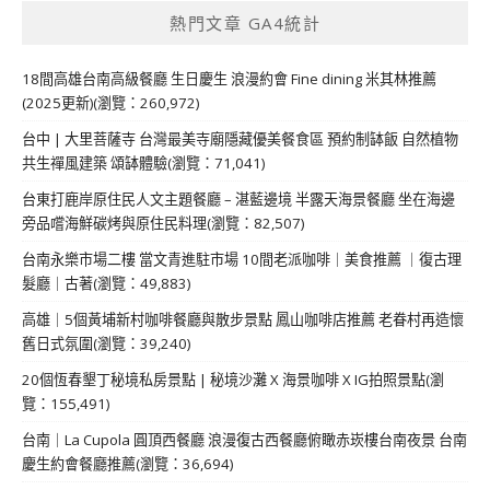
熱門文章 GA4統計
18間高雄台南高級餐廳 生日慶生 浪漫約會 Fine dining 米其林推薦
(2025更新)(瀏覽：260,972)
台中 | 大里菩薩寺 台灣最美寺廟隱藏優美餐食區 預約制缽飯 自然植物
共生禪風建築 頌缽體驗(瀏覽：71,041)
台東打鹿岸原住民人文主題餐廳 – 湛藍邊境 半露天海景餐廳 坐在海邊
旁品嚐海鮮碳烤與原住民料理(瀏覽：82,507)
台南永樂市場二樓 當文青進駐市場 10間老派咖啡｜美食推薦 ｜復古理
髮廳｜古著(瀏覽：49,883)
高雄｜5個黃埔新村咖啡餐廳與散步景點 鳳山咖啡店推薦 老眷村再造懷
舊日式氛圍(瀏覽：39,240)
20個恆春墾丁秘境私房景點 | 秘境沙灘 X 海景咖啡 X IG拍照景點(瀏
覽：155,491)
台南｜La Cupola 圓頂西餐廳 浪漫復古西餐廳俯瞰赤崁樓台南夜景 台南
慶生約會餐廳推薦(瀏覽：36,694)