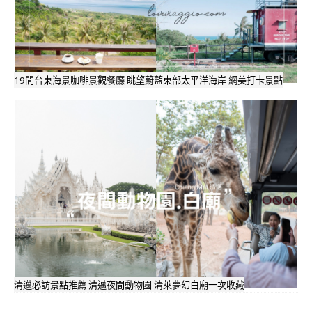
19間台東海景咖啡景觀餐廳 眺望蔚藍東部太平洋海岸 網美打卡景點
清邁必訪景點推薦 清邁夜間動物園 清萊夢幻白廟一次收藏