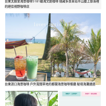
台東太麻里海景咖啡5181聽海文創咖啡 隱藏多良車站半山腰上部落裡
的絕佳視野咖啡店
台東涯口海景咖啡 戶外寬闊草地的都蘭海景咖啡餐廳 秘境海灘通道