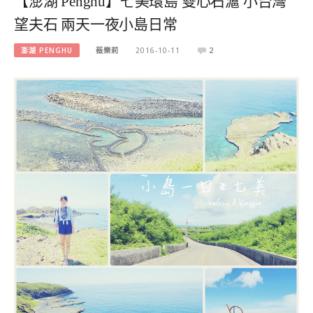
【澎湖 Penghu】七美環島 雙心石滬 小台灣
望夫石 兩天一夜小島日常
澎湖 PENGHU
薇樂莉
2016-10-11
2