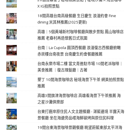
X IG拍照景點
18間高雄台南高級餐廳 生日慶生 浪漫約會 Fine
dining 米其林推薦(2025更新)
高雄｜5個黃埔新村咖啡餐廳與散步景點 鳳山咖啡店
推薦 老眷村再造懷舊日式氛圍
台南｜La Cupola 圓頂西餐廳 浪漫復古西餐廳俯瞰
赤崁樓台南夜景 台南慶生約會餐廳推薦
台南永樂市場二樓 當文青進駐市場 10間老派咖啡｜
美食推薦 ｜復古理髮廳｜古著
墾丁 10間海景咖啡店 秘境海景下午茶 網美拍照景點
推薦
高雄3間旗津海景咖啡店 高雄看海景下午茶推薦 海
之星沙灘俱樂部
台東打鹿岸原住民人文主題餐廳 - 湛藍邊境 半露天海
景餐廳 坐在海邊旁品嚐海鮮碳烤與原住民料理
19間台東海景咖啡景觀餐廳 眺望蔚藍東部太平洋海