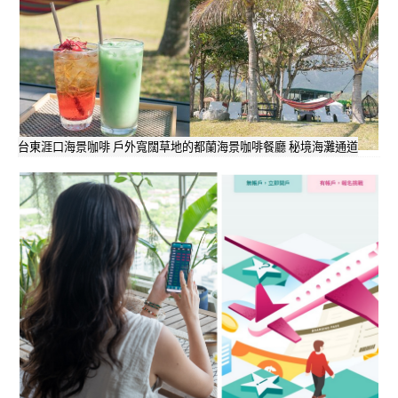
台東涯口海景咖啡 戶外寬闊草地的都蘭海景咖啡餐廳 秘境海灘通道