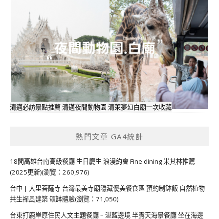
清邁必訪景點推薦 清邁夜間動物園 清萊夢幻白廟一次收藏
熱門文章 GA4統計
18間高雄台南高級餐廳 生日慶生 浪漫約會 Fine dining 米其林推薦
(2025更新)(瀏覽：260,976)
台中 | 大里菩薩寺 台灣最美寺廟隱藏優美餐食區 預約制缽飯 自然植物
共生禪風建築 頌缽體驗(瀏覽：71,050)
台東打鹿岸原住民人文主題餐廳 – 湛藍邊境 半露天海景餐廳 坐在海邊