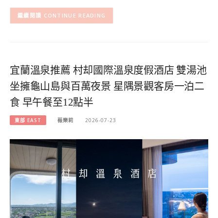
CONTINUE READING
宜蘭溫泉推薦 村却國際溫泉度假酒店 雙湯池
坐擁龜山島與百萬夜景 星隅景觀客房一泊二
食 早午餐至12點半
東部 EAST
薇樂莉
2026-07-23