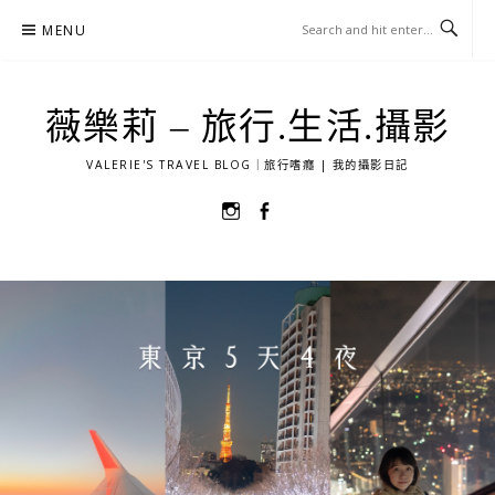
Skip
MENU
to
content
薇樂莉 – 旅行.生活.攝影
VALERIE'S TRAVEL BLOG｜旅行嗜癮 | 我的攝影日記
選
選
單
單
項
項
目
目