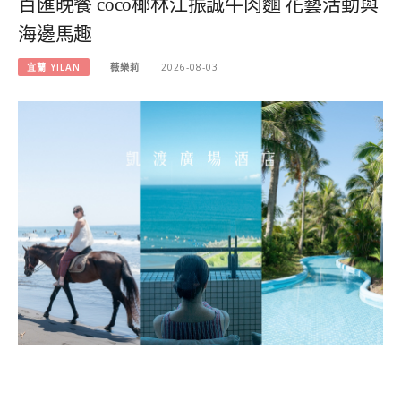
百匯晚餐 coco椰林江振誠牛肉麵 花藝活動與
海邊馬趣
宜蘭 YILAN
薇樂莉
2026-08-03