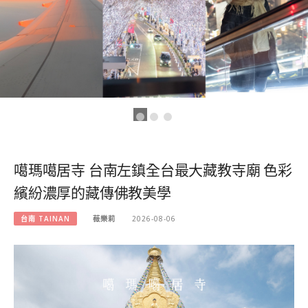
噶瑪噶居寺 台南左鎮全台最大藏教寺廟 色彩
繽紛濃厚的藏傳佛教美學
台南 TAINAN
薇樂莉
2026-08-06