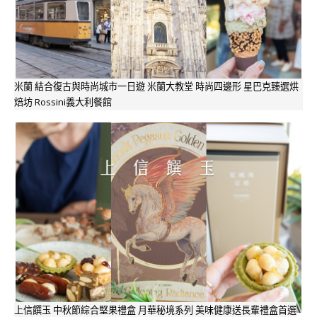
米蘭 結合復古與時尚城市一日遊 米蘭大教堂 時尚四邊形 星巴克臻選烘
焙坊 Rossini義大利餐館
上信饌玉 中秋節綜合堅果禮盒 月華秘境系列 美味健康送長輩禮盒首選