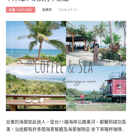
台東 TAITUNG
薇樂莉
2026-07-01
台東的海是如此迷人，從台11線海岸公路東河、都蘭到成功長
濱，沿途都有許多間海景餐廳及海景咖啡店 坐下來喝杯咖啡…