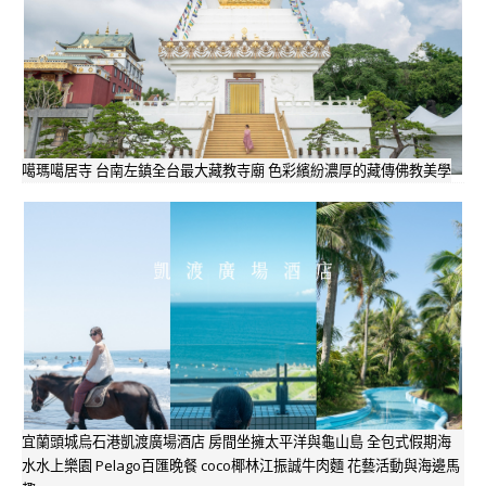
噶瑪噶居寺 台南左鎮全台最大藏教寺廟 色彩繽紛濃厚的藏傳佛教美學
宜蘭頭城烏石港凱渡廣場酒店 房間坐擁太平洋與龜山島 全包式假期海
水水上樂園 Pelago百匯晚餐 coco椰林江振誠牛肉麵 花藝活動與海邊馬