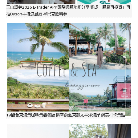
玉山證券2026 E-Trader APP策略選股功能分享 完成「股息再投資」再
抽Dyson手持涼風扇 星巴克飲料券
19間台東海景咖啡景觀餐廳 眺望蔚藍東部太平洋海岸 網美打卡景點