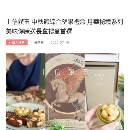
上信饌玉 中秋節綜合堅果禮盒 月華秘境系列
美味健康送長輩禮盒首選
♥ 個人分享
薇樂莉
2026-07-10