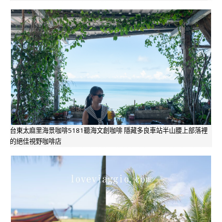
台東太麻里海景咖啡5181聽海文創咖啡 隱藏多良車站半山腰上部落裡
的絕佳視野咖啡店