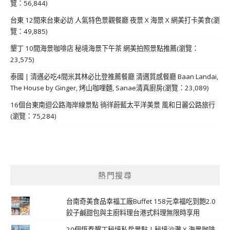
覽：56,844)
台東 12間來台東必訪 人氣特色景觀餐廳 夜景 X 海景 X 網美打卡美食(瀏
覽：49,885)
墾丁 10間海景咖啡店 秘境海景下午茶 網美拍照景點推薦(瀏覽：
23,575)
泰國 | 清邁必吃4間米其林必比登推薦餐廳 清邁質感餐廳 Baan Landai,
The House by Ginger, 烤山咖哩麵, Sanae清真廚房(瀏覽：23,089)
16個台東南迴公路海岸線景點 徜徉蔚藍太平洋美景 風和日麗公路旅行
(瀏覽：75,284)
熱門搜尋
台南奇美食品幸福工廠Buffet 158元幸福吃到飽2.0
餃子鹹甜包與主廚料理台港式料理無限時享用
20個恆春墾丁秘境私房景點 | 秘境沙灘 X 海景咖啡