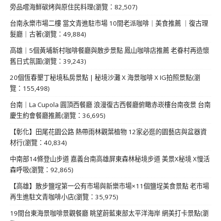
旁品嚐海鮮碳烤與原住民料理(瀏覽：82,507)
台南永樂市場二樓 當文青進駐市場 10間老派咖啡｜美食推薦 ｜復古理
髮廳｜古著(瀏覽：49,884)
高雄｜5個黃埔新村咖啡餐廳與散步景點 鳳山咖啡店推薦 老眷村再造懷
舊日式氛圍(瀏覽：39,243)
20個恆春墾丁秘境私房景點 | 秘境沙灘 X 海景咖啡 X IG拍照景點(瀏
覽：155,498)
台南｜La Cupola 圓頂西餐廳 浪漫復古西餐廳俯瞰赤崁樓台南夜景 台南
慶生約會餐廳推薦(瀏覽：36,695)
【彰化】田尾花園公路 熱帶雨林觀葉植物 12家必逛的園藝店與盆器資
材行(瀏覽：40,834)
中南部14條登山步道 嘉義台南高雄屏東森林秘境步道 美景X秘境 X慢活
森呼吸(瀏覽：92,865)
【高雄】散步鹽埕第一公有市場與新樂市場×11個鹽埕美食景點 老市場
再生進駐文青咖啡小店(瀏覽：35,975)
19間台東海景咖啡景觀餐廳 眺望蔚藍東部太平洋海岸 網美打卡景點(瀏