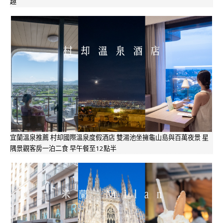
趣
宜蘭溫泉推薦 村却國際溫泉度假酒店 雙湯池坐擁龜山島與百萬夜景 星
隅景觀客房一泊二食 早午餐至12點半