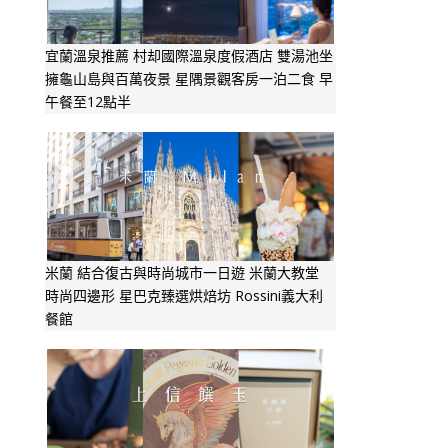
宜蘭溫泉推薦 村却國際溫泉度假酒店 雙湯池坐
擁龜山島與百萬夜景 星隅景觀客房一泊二食 早
午餐至12點半
米蘭 結合復古與時尚城市一日遊 米蘭大教堂
時尚四邊形 星巴克臻選烘焙坊 Rossini義大利
餐館