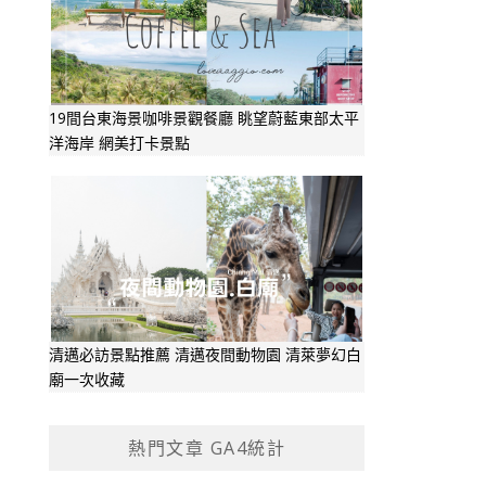
19間台東海景咖啡景觀餐廳 眺望蔚藍東部太平
洋海岸 網美打卡景點
清邁必訪景點推薦 清邁夜間動物園 清萊夢幻白
廟一次收藏
熱門文章 GA4統計