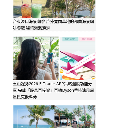
台東涯口海景咖啡 戶外寬闊草地的都蘭海景咖
啡餐廳 秘境海灘通道
玉山證券2026 E-Trader APP策略選股功能分
享 完成「股息再投資」再抽Dyson手持涼風扇
星巴克飲料券