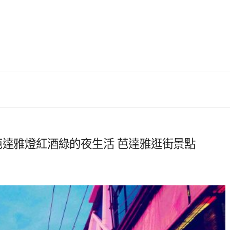
treet 感受芭達雅燈紅酒綠的夜生活 芭達雅逛街景點