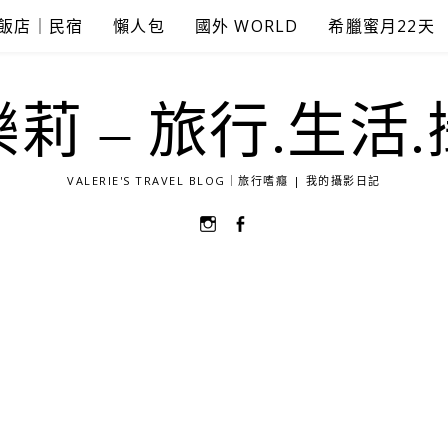
飯店｜民宿
懶人包
國外 WORLD
希臘蜜月22天
莉 – 旅行.生活
VALERIE'S TRAVEL BLOG｜旅行嗜癮 | 我的攝影日記
選
選
單
單
項
項
目
目