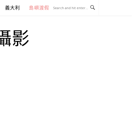
義大利
島嶼渡假
.攝影