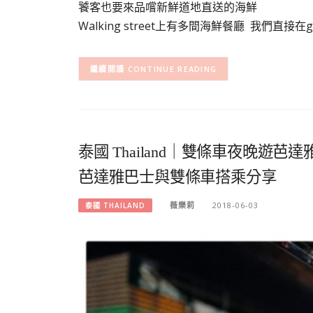
饕客也要來品嚐新鮮道地直送的海鮮
Walking street上有多間海鮮餐廳 我們直接在g
CONTINUE READING
泰國 Thailand｜雙條車夜晚遊芭達雅
芭達雅巴士與雙條車搭乘分享
薇樂莉
2018-06-03
泰國 THAILAND