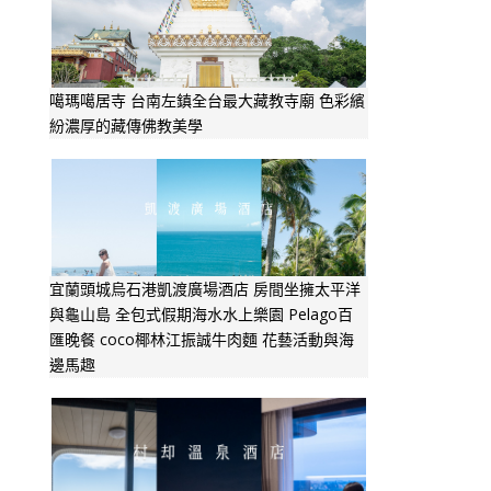
噶瑪噶居寺 台南左鎮全台最大藏教寺廟 色彩繽
紛濃厚的藏傳佛教美學
宜蘭頭城烏石港凱渡廣場酒店 房間坐擁太平洋
與龜山島 全包式假期海水水上樂園 Pelago百
匯晚餐 coco椰林江振誠牛肉麵 花藝活動與海
邊馬趣