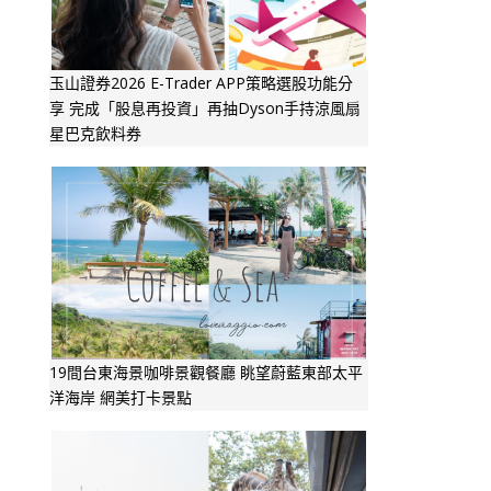
玉山證券2026 E-Trader APP策略選股功能分
享 完成「股息再投資」再抽Dyson手持涼風扇
星巴克飲料券
19間台東海景咖啡景觀餐廳 眺望蔚藍東部太平
洋海岸 網美打卡景點