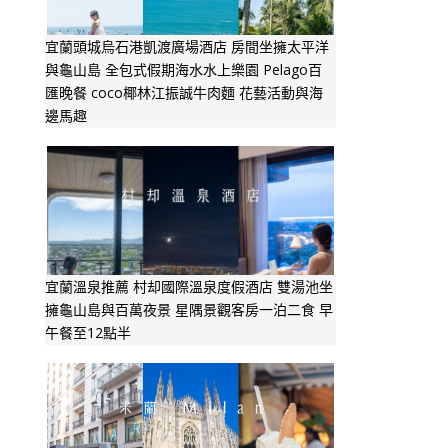
宜蘭頭城烏石港凱渡廣場酒店 房間坐擁太平洋
與龜山島 全包式假期海水水上樂園 Pelago百
匯晚餐 coco椰林江振誠牛肉麵 花藝活動與海
邊馬趣
宜蘭溫泉推薦 村却國際溫泉度假酒店 雙湯池坐
擁龜山島與百萬夜景 星隅景觀客房一泊二食 早
午餐至12點半