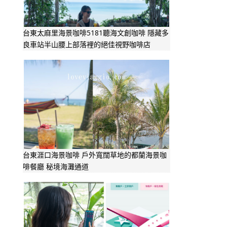
台東太麻里海景咖啡5181聽海文創咖啡 隱藏多
良車站半山腰上部落裡的絕佳視野咖啡店
台東涯口海景咖啡 戶外寬闊草地的都蘭海景咖
啡餐廳 秘境海灘通道