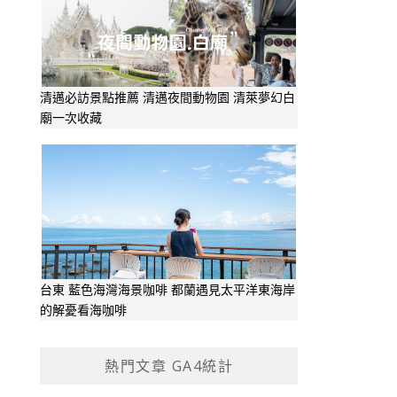
清邁必訪景點推薦 清邁夜間動物園 清萊夢幻白
廟一次收藏
台東 藍色海灣海景咖啡 都蘭遇見太平洋東海岸
的解憂看海咖啡
熱門文章 GA4統計