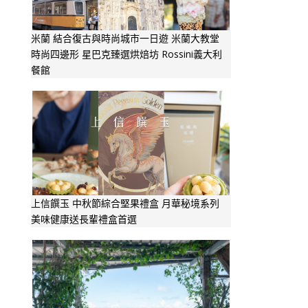
米蘭 結合復古與時尚城市一日遊 米蘭大教堂
時尚四邊形 星巴克臻選烘焙坊 Rossini義大利
餐館
上信饌玉 中秋節綜合堅果禮盒 月華秘境系列
美味健康送長輩禮盒首選