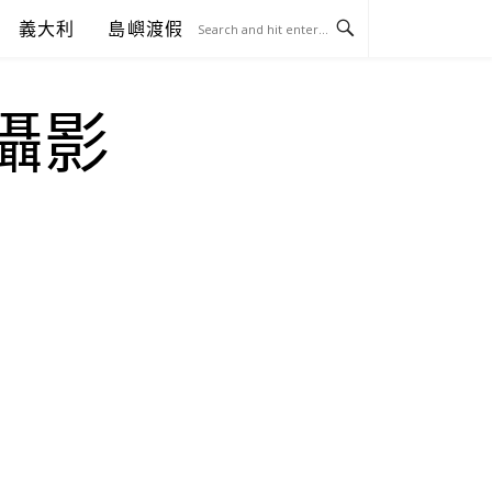
義大利
島嶼渡假
.攝影