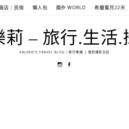
飯店｜民宿
懶人包
國外 WORLD
希臘蜜月22天
莉 – 旅行.生活
VALERIE'S TRAVEL BLOG｜旅行嗜癮 | 我的攝影日記
選
選
單
單
項
項
目
目