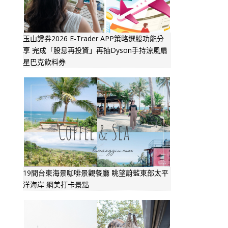
玉山證券2026 E-Trader APP策略選股功能分
享 完成「股息再投資」再抽Dyson手持涼風扇
星巴克飲料券
19間台東海景咖啡景觀餐廳 眺望蔚藍東部太平
洋海岸 網美打卡景點