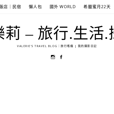
飯店｜民宿
懶人包
國外 WORLD
希臘蜜月22天
莉 – 旅行.生活
VALERIE'S TRAVEL BLOG｜旅行嗜癮 | 我的攝影日記
選
選
單
單
項
項
目
目