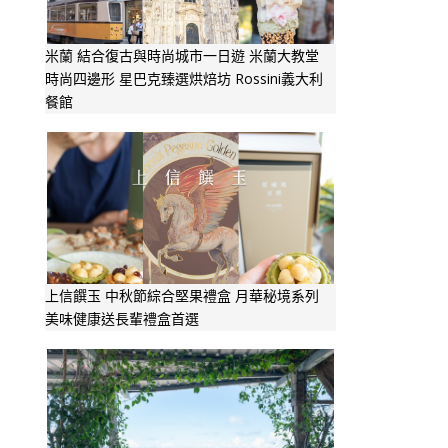
米蘭 結合復古與時尚城市一日遊 米蘭大教堂
時尚四邊形 星巴克臻選烘焙坊 Rossini義大利
餐館
上信饌玉 中秋節綜合堅果禮盒 月華秘境系列
美味健康送長輩禮盒首選