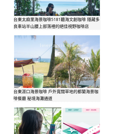
台東太麻里海景咖啡5181聽海文創咖啡 隱藏多
良車站半山腰上部落裡的絕佳視野咖啡店
台東涯口海景咖啡 戶外寬闊草地的都蘭海景咖
啡餐廳 秘境海灘通道