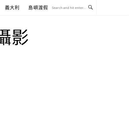
義大利
島嶼渡假
.攝影