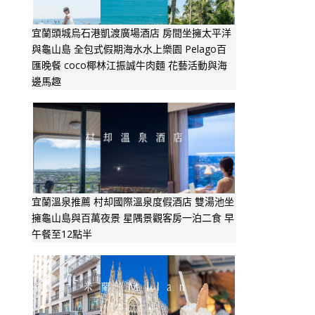
宜蘭頭城烏石港凱渡廣場酒店 房間坐擁太平洋
與龜山島 全包式假期海水水上樂園 Pelago百
匯晚餐 coco椰林江振誠牛肉麵 花藝活動與海
邊馬趣
宜蘭溫泉推薦 村却國際溫泉度假酒店 雙湯池坐
擁龜山島與百萬夜景 星隅景觀客房一泊二食 早
午餐至12點半