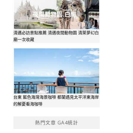
清邁必訪景點推薦 清邁夜間動物園 清萊夢幻白
廟一次收藏
台東 藍色海灣海景咖啡 都蘭遇見太平洋東海岸
的解憂看海咖啡
熱門文章 GA4統計