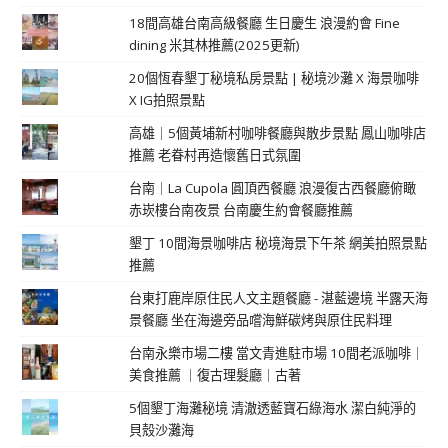
18間高雄台南高級餐廳 生日慶生 浪漫約會 Fine
dining 米其林推薦(2025更新)
20個恆春墾丁秘境私房景點 | 秘境沙灘 X 海景咖啡
X IG拍照景點
高雄｜5個黃埔新村咖啡餐廳與散步景點 鳳山咖啡店
推薦 老眷村再造懷舊日式氛圍
台南｜La Cupola 圓頂西餐廳 浪漫復古西餐廳俯瞰
赤崁樓台南夜景 台南慶生約會餐廳推薦
墾丁 10間海景咖啡店 秘境海景下午茶 網美拍照景點
推薦
台東打鹿岸原住民人文主題餐廳 - 湛藍邊境 半露天海
景餐廳 坐在海邊旁品嚐海鮮碳烤與原住民料理
台南永樂市場二樓 當文青進駐市場 10間老派咖啡｜
美食推薦 ｜復古理髮廳｜古著
5個墾丁海灘秘境 清澈透藍寶石綠海水 潔白純淨的
貝殼沙灘海