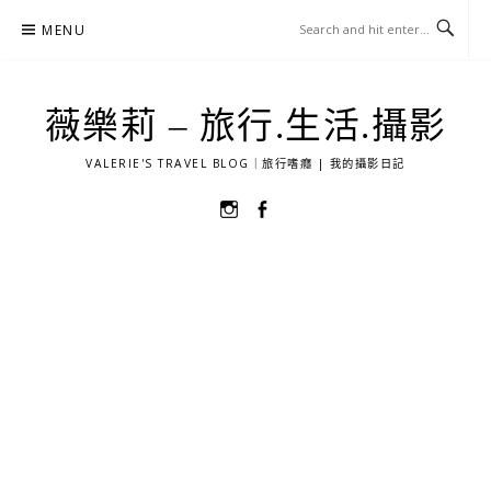
Skip
MENU
to
content
薇樂莉 – 旅行.生活.攝影
VALERIE'S TRAVEL BLOG｜旅行嗜癮 | 我的攝影日記
選
選
單
單
項
項
目
目