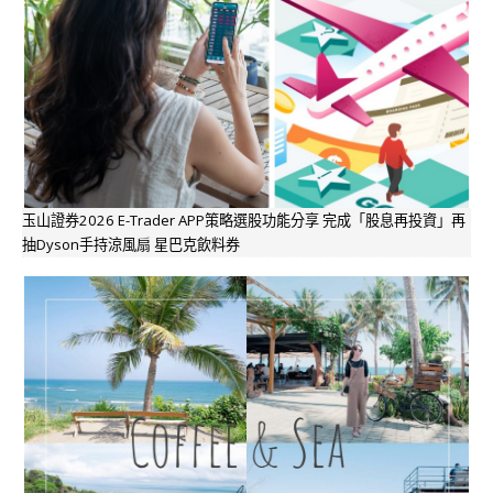
玉山證券2026 E-Trader APP策略選股功能分享 完成「股息再投資」再
抽Dyson手持涼風扇 星巴克飲料券