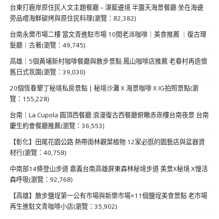
台東打鹿岸原住民人文主題餐廳 – 湛藍邊境 半露天海景餐廳 坐在海邊
旁品嚐海鮮碳烤與原住民料理(瀏覽：82,382)
台南永樂市場二樓 當文青進駐市場 10間老派咖啡｜美食推薦 ｜復古理
髮廳｜古著(瀏覽：49,745)
高雄｜5個黃埔新村咖啡餐廳與散步景點 鳳山咖啡店推薦 老眷村再造懷
舊日式氛圍(瀏覽：39,030)
20個恆春墾丁秘境私房景點 | 秘境沙灘 X 海景咖啡 X IG拍照景點(瀏
覽：155,228)
台南｜La Cupola 圓頂西餐廳 浪漫復古西餐廳俯瞰赤崁樓台南夜景 台南
慶生約會餐廳推薦(瀏覽：36,553)
【彰化】田尾花園公路 熱帶雨林觀葉植物 12家必逛的園藝店與盆器資
材行(瀏覽：40,758)
中南部14條登山步道 嘉義台南高雄屏東森林秘境步道 美景X秘境 X慢活
森呼吸(瀏覽：92,768)
【高雄】散步鹽埕第一公有市場與新樂市場×11個鹽埕美食景點 老市場
再生進駐文青咖啡小店(瀏覽：35,902)