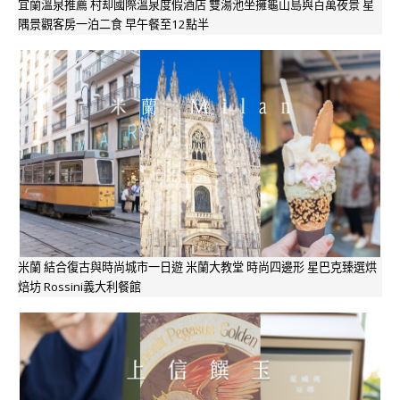
宜蘭溫泉推薦 村却國際溫泉度假酒店 雙湯池坐擁龜山島與百萬夜景 星
隅景觀客房一泊二食 早午餐至12點半
米蘭 結合復古與時尚城市一日遊 米蘭大教堂 時尚四邊形 星巴克臻選烘
焙坊 Rossini義大利餐館