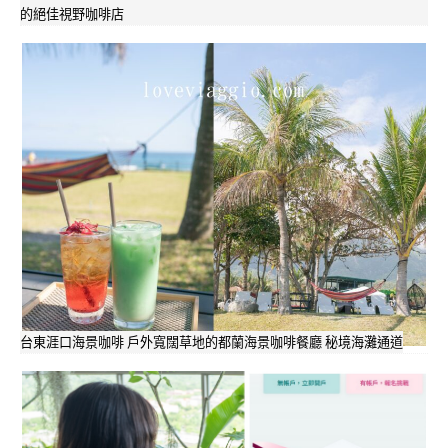
的絕佳視野咖啡店
台東涯口海景咖啡 戶外寬闊草地的都蘭海景咖啡餐廳 秘境海灘通道