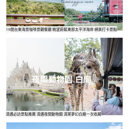
19間台東海景咖啡景觀餐廳 眺望蔚藍東部太平洋海岸 網美打卡景點
清邁必訪景點推薦 清邁夜間動物園 清萊夢幻白廟一次收藏