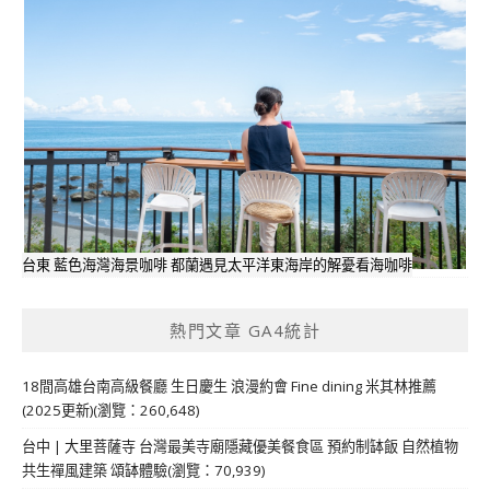
台東 藍色海灣海景咖啡 都蘭遇見太平洋東海岸的解憂看海咖啡
熱門文章 GA4統計
18間高雄台南高級餐廳 生日慶生 浪漫約會 Fine dining 米其林推薦
(2025更新)(瀏覽：260,648)
台中 | 大里菩薩寺 台灣最美寺廟隱藏優美餐食區 預約制缽飯 自然植物
共生禪風建築 頌缽體驗(瀏覽：70,939)