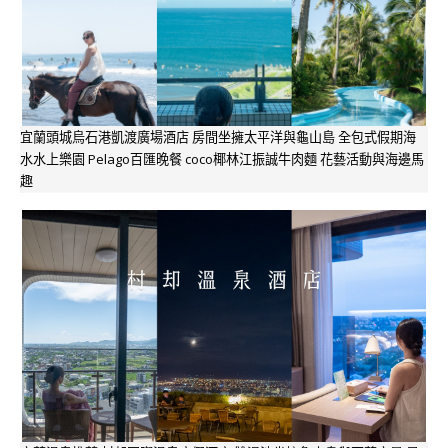
宜蘭頭城烏石港凱渡廣場酒店 房間坐擁太平洋與龜山島 全包式假期海
水水上樂園 Pelago百匯晚餐 coco椰林江振誠牛肉麵 花藝活動與海邊馬
趣