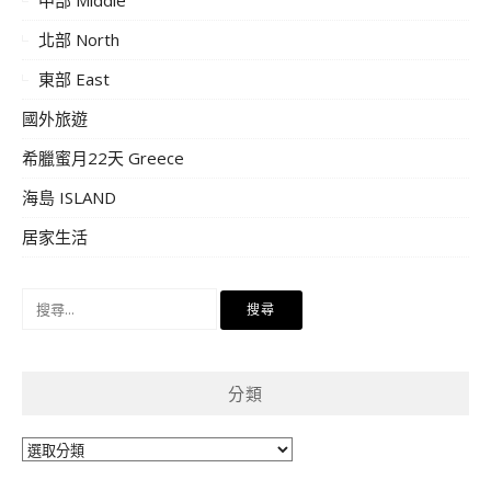
北部 North
東部 East
國外旅遊
希臘蜜月22天 Greece
海島 ISLAND
居家生活
搜
尋
關
鍵
分類
字:
分
類