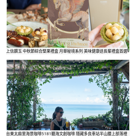
上信饌玉 中秋節綜合堅果禮盒 月華秘境系列 美味健康送長輩禮盒首選
台東太麻里海景咖啡5181聽海文創咖啡 隱藏多良車站半山腰上部落裡