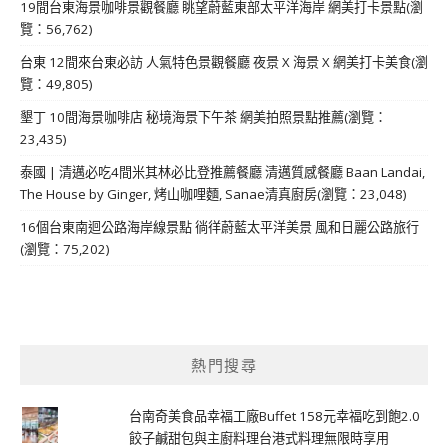
19間台東海景咖啡景觀餐廳 眺望蔚藍東部太平洋海岸 網美打卡景點(瀏
覽：56,762)
台東 12間來台東必訪 人氣特色景觀餐廳 夜景 X 海景 X 網美打卡美食(瀏
覽：49,805)
墾丁 10間海景咖啡店 秘境海景下午茶 網美拍照景點推薦(瀏覽：
23,435)
泰國 | 清邁必吃4間米其林必比登推薦餐廳 清邁質感餐廳 Baan Landai,
The House by Ginger, 烤山咖哩麵, Sanae清真廚房(瀏覽：23,048)
16個台東南迴公路海岸線景點 徜徉蔚藍太平洋美景 風和日麗公路旅行
(瀏覽：75,202)
熱門搜尋
台南奇美食品幸福工廠Buffet 158元幸福吃到飽2.0
餃子鹹甜包與主廚料理台港式料理無限時享用