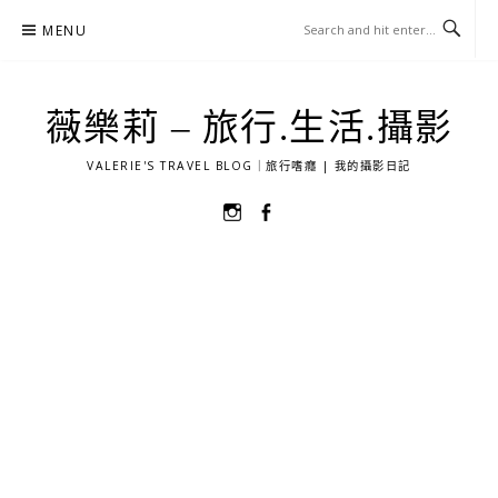
Skip
MENU
to
content
薇樂莉 – 旅行.生活.攝影
VALERIE'S TRAVEL BLOG｜旅行嗜癮 | 我的攝影日記
選
選
單
單
項
項
目
目