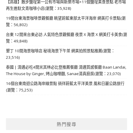
【高雄】散步鹽埕第一公有市場與新樂市場×11個鹽埕美食景點 老市場
再生進駐文青咖啡小店(瀏覽：35,928)
19間台東海景咖啡景觀餐廳 眺望蔚藍東部太平洋海岸 網美打卡景點(瀏
覽：56,802)
台東 12間來台東必訪 人氣特色景觀餐廳 夜景 X 海景 X 網美打卡美食(瀏
覽：49,848)
墾丁 10間海景咖啡店 秘境海景下午茶 網美拍照景點推薦(瀏覽：
23,516)
泰國 | 清邁必吃4間米其林必比登推薦餐廳 清邁質感餐廳 Baan Landai,
The House by Ginger, 烤山咖哩麵, Sanae清真廚房(瀏覽：23,070)
16個台東南迴公路海岸線景點 徜徉蔚藍太平洋美景 風和日麗公路旅行
(瀏覽：75,253)
熱門搜尋