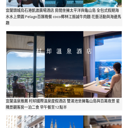
宜蘭頭城烏石港凱渡廣場酒店 房間坐擁太平洋與龜山島 全包式假期海
水水上樂園 Pelago百匯晚餐 coco椰林江振誠牛肉麵 花藝活動與海邊馬
趣
宜蘭溫泉推薦 村却國際溫泉度假酒店 雙湯池坐擁龜山島與百萬夜景 星
隅景觀客房一泊二食 早午餐至12點半