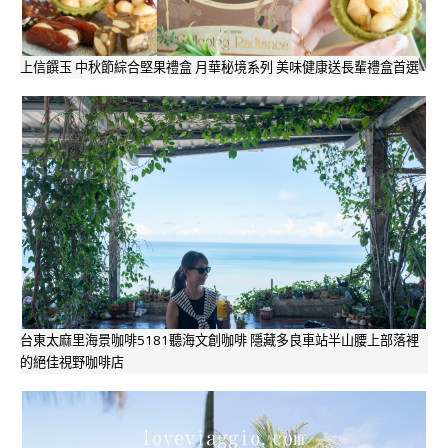
上信饌玉 中秋節綜合堅果禮盒 月華秘境系列 美味健康送長輩禮盒首選
台東太麻里海景咖啡5181聽海文創咖啡 隱藏多良車站半山腰上部落裡
的絕佳視野咖啡店