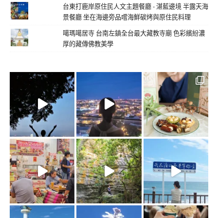
台東打鹿岸原住民人文主題餐廳 - 湛藍邊境 半露天海
景餐廳 坐在海邊旁品嚐海鮮碳烤與原住民料理
噶瑪噶居寺 台南左鎮全台最大藏教寺廟 色彩繽紛濃
厚的藏傳佛教美學