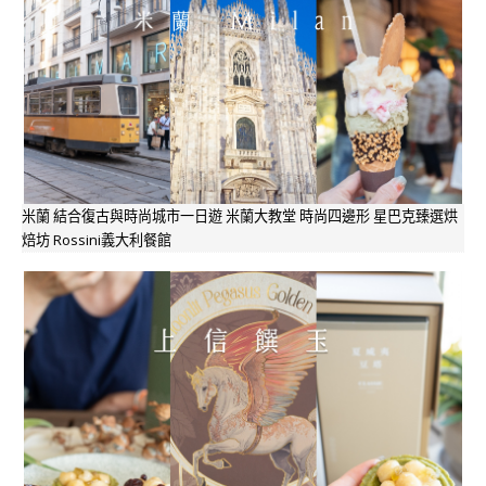
米蘭 結合復古與時尚城市一日遊 米蘭大教堂 時尚四邊形 星巴克臻選烘
焙坊 Rossini義大利餐館