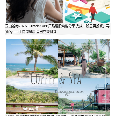
玉山證券2026 E-Trader APP策略選股功能分享 完成「股息再投資」再
抽Dyson手持涼風扇 星巴克飲料券