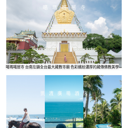
噶瑪噶居寺 台南左鎮全台最大藏教寺廟 色彩繽紛濃厚的藏傳佛教美學