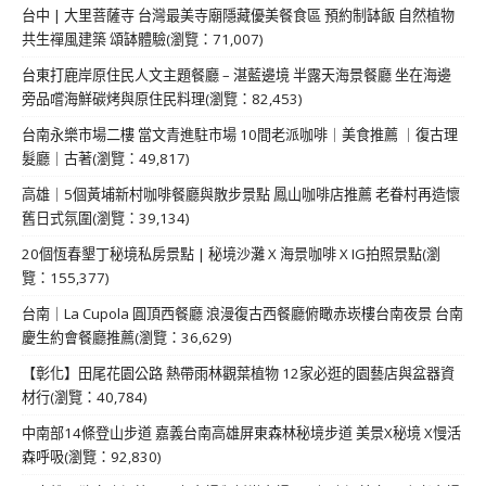
台中 | 大里菩薩寺 台灣最美寺廟隱藏優美餐食區 預約制缽飯 自然植物
共生禪風建築 頌缽體驗(瀏覽：71,007)
台東打鹿岸原住民人文主題餐廳 – 湛藍邊境 半露天海景餐廳 坐在海邊
旁品嚐海鮮碳烤與原住民料理(瀏覽：82,453)
台南永樂市場二樓 當文青進駐市場 10間老派咖啡｜美食推薦 ｜復古理
髮廳｜古著(瀏覽：49,817)
高雄｜5個黃埔新村咖啡餐廳與散步景點 鳳山咖啡店推薦 老眷村再造懷
舊日式氛圍(瀏覽：39,134)
20個恆春墾丁秘境私房景點 | 秘境沙灘 X 海景咖啡 X IG拍照景點(瀏
覽：155,377)
台南｜La Cupola 圓頂西餐廳 浪漫復古西餐廳俯瞰赤崁樓台南夜景 台南
慶生約會餐廳推薦(瀏覽：36,629)
【彰化】田尾花園公路 熱帶雨林觀葉植物 12家必逛的園藝店與盆器資
材行(瀏覽：40,784)
中南部14條登山步道 嘉義台南高雄屏東森林秘境步道 美景X秘境 X慢活
森呼吸(瀏覽：92,830)