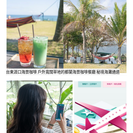
台東涯口海景咖啡 戶外寬闊草地的都蘭海景咖啡餐廳 秘境海灘通道