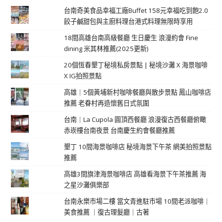
台南奇美食品幸福工廠Buffet 158元幸福吃到飽2.0
餃子鹹甜包與主廚料理台港式料理無限時享用
18間高雄台南高級餐廳 生日慶生 浪漫約會 Fine
dining 米其林推薦(2025更新)
20個恆春墾丁秘境私房景點 | 秘境沙灘 X 海景咖啡
X IG拍照景點
高雄｜5個黃埔新村咖啡餐廳與散步景點 鳳山咖啡店
推薦 老眷村再造懷舊日式氛圍
台南｜La Cupola 圓頂西餐廳 浪漫復古西餐廳俯瞰
赤崁樓台南夜景 台南慶生約會餐廳推薦
墾丁 10間海景咖啡店 秘境海景下午茶 網美拍照景點
推薦
高雄3間旗津海景咖啡店 高雄看海景下午茶推薦 海
之星沙灘俱樂部
台南永樂市場二樓 當文青進駐市場 10間老派咖啡｜
美食推薦 ｜復古理髮廳｜古著