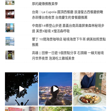
厚的藏傳佛教美學
台南｜La Cupola 圓頂西餐廳 浪漫復古西餐廳俯瞰
赤崁樓台南夜景 台南慶生約會餐廳推薦
中南部14條登山步道 嘉義台南高雄屏東森林秘境步
道 美景X秘境 X慢活森呼吸
墾丁 10間海景咖啡店 秘境海景下午茶 網美拍照景點
推薦
高雄 | 田寮一日遊 5個景點分享 石頭廟 一線天秘境
月世界夜景 泡湯吃土雞城美食