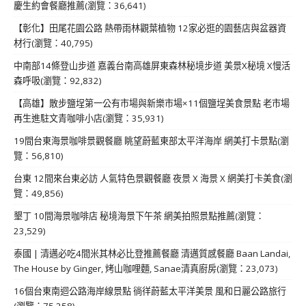
慶生約會餐廳推薦(瀏覽：36,641)
【彰化】田尾花園公路 熱帶雨林觀葉植物 12家必逛的園藝店與盆器資
材行(瀏覽：40,795)
中南部14條登山步道 嘉義台南高雄屏東森林秘境步道 美景X秘境 X慢活
森呼吸(瀏覽：92,832)
【高雄】散步鹽埕第一公有市場與新樂市場×11個鹽埕美食景點 老市場
再生進駐文青咖啡小店(瀏覽：35,931)
19間台東海景咖啡景觀餐廳 眺望蔚藍東部太平洋海岸 網美打卡景點(瀏
覽：56,810)
台東 12間來台東必訪 人氣特色景觀餐廳 夜景 X 海景 X 網美打卡美食(瀏
覽：49,856)
墾丁 10間海景咖啡店 秘境海景下午茶 網美拍照景點推薦(瀏覽：
23,529)
泰國 | 清邁必吃4間米其林必比登推薦餐廳 清邁質感餐廳 Baan Landai,
The House by Ginger, 烤山咖哩麵, Sanae清真廚房(瀏覽：23,073)
16個台東南迴公路海岸線景點 徜徉蔚藍太平洋美景 風和日麗公路旅行
(瀏覽：75,258)