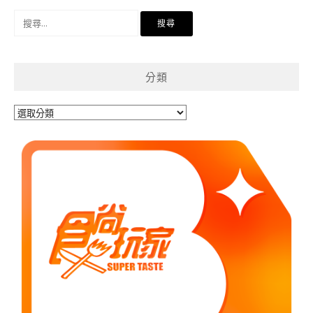
搜
尋
關
鍵
分類
字:
分
類