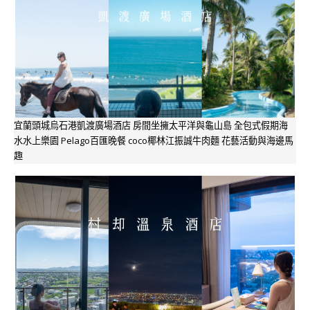
宜蘭頭城烏石港凱渡廣場酒店 房間坐擁太平洋與龜山島 全包式假期海
水水上樂園 Pelago百匯晚餐 coco椰林江振誠牛肉麵 花藝活動與海邊馬
趣