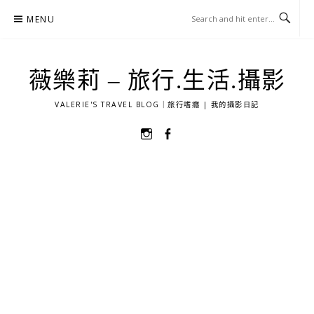
Skip
MENU
to
content
薇樂莉 – 旅行.生活.攝影
VALERIE'S TRAVEL BLOG｜旅行嗜癮 | 我的攝影日記
選
選
單
單
項
項
目
目