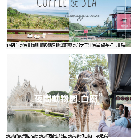
19間台東海景咖啡景觀餐廳 眺望蔚藍東部太平洋海岸 網美打卡景點
清邁必訪景點推薦 清邁夜間動物園 清萊夢幻白廟一次收藏