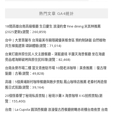
熱門文章 GA4統計
18間高雄台南高級餐廳 生日慶生 浪漫約會 Fine dining 米其林推薦
(2025更新)(瀏覽：260,859)
台中 | 大里菩薩寺 台灣最美寺廟隱藏優美餐食區 預約制缽飯 自然植物
共生禪風建築 頌缽體驗(瀏覽：71,014)
台東打鹿岸原住民人文主題餐廳 – 湛藍邊境 半露天海景餐廳 坐在海邊
旁品嚐海鮮碳烤與原住民料理(瀏覽：82,468)
台南永樂市場二樓 當文青進駐市場 10間老派咖啡｜美食推薦 ｜復古理
髮廳｜古著(瀏覽：49,828)
高雄｜5個黃埔新村咖啡餐廳與散步景點 鳳山咖啡店推薦 老眷村再造懷
舊日式氛圍(瀏覽：39,164)
20個恆春墾丁秘境私房景點 | 秘境沙灘 X 海景咖啡 X IG拍照景點(瀏
覽：155,400)
台南｜La Cupola 圓頂西餐廳 浪漫復古西餐廳俯瞰赤崁樓台南夜景 台南