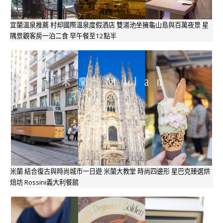
宜蘭溫泉推薦 村却國際溫泉度假酒店 雙湯池坐擁龜山島與百萬夜景 星
隅景觀客房一泊二食 早午餐至12點半
米蘭 結合復古與時尚城市一日遊 米蘭大教堂 時尚四邊形 星巴克臻選烘
焙坊 Rossini義大利餐館