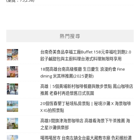
熱門搜尋
台南奇美食品幸福工廠Buffet 158元幸福吃到飽2.0
餃子鹹甜包與主廚料理台港式料理無限時享用
18間高雄台南高級餐廳 生日慶生 浪漫約會 Fine
dining 米其林推薦(2025更新)
高雄｜5個黃埔新村咖啡餐廳與散步景點 鳳山咖啡店
推薦 老眷村再造懷舊日式氛圍
20個恆春墾丁秘境私房景點 | 秘境沙灘 X 海景咖啡
X IG拍照景點
高雄3間旗津海景咖啡店 高雄看海景下午茶推薦 海
之星沙灘俱樂部
噶瑪噶居寺 台南左鎮全台最大藏教寺廟 色彩繽紛濃