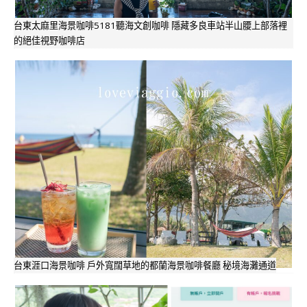
台東太麻里海景咖啡5181聽海文創咖啡 隱藏多良車站半山腰上部落裡
的絕佳視野咖啡店
台東涯口海景咖啡 戶外寬闊草地的都蘭海景咖啡餐廳 秘境海灘通道