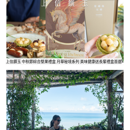
上信饌玉 中秋節綜合堅果禮盒 月華秘境系列 美味健康送長輩禮盒首選