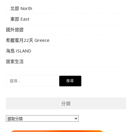
北部 North
東部 East
國外旅遊
希臘蜜月22天 Greece
海島 ISLAND
居家生活
搜
尋
關
鍵
分類
字:
分
類