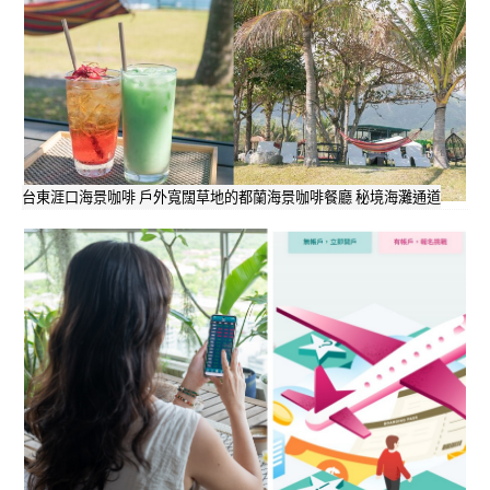
台東涯口海景咖啡 戶外寬闊草地的都蘭海景咖啡餐廳 秘境海灘通道