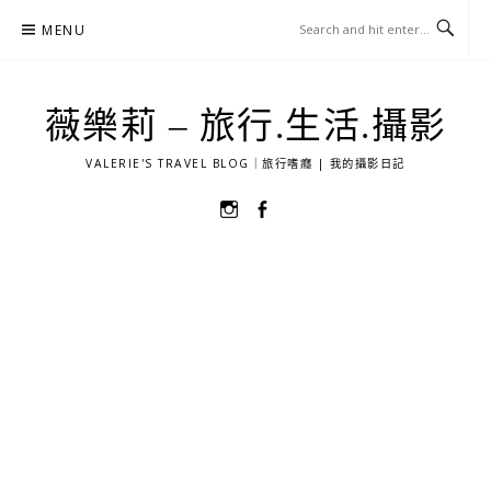
Skip
MENU
to
content
薇樂莉 – 旅行.生活.攝影
VALERIE'S TRAVEL BLOG｜旅行嗜癮 | 我的攝影日記
選
選
單
單
項
項
目
目