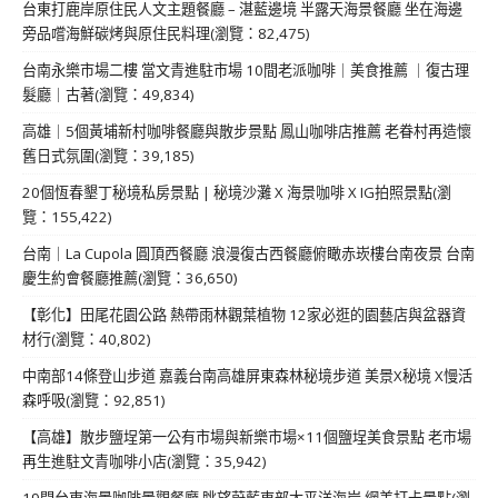
台東打鹿岸原住民人文主題餐廳 – 湛藍邊境 半露天海景餐廳 坐在海邊
旁品嚐海鮮碳烤與原住民料理(瀏覽：82,475)
台南永樂市場二樓 當文青進駐市場 10間老派咖啡｜美食推薦 ｜復古理
髮廳｜古著(瀏覽：49,834)
高雄｜5個黃埔新村咖啡餐廳與散步景點 鳳山咖啡店推薦 老眷村再造懷
舊日式氛圍(瀏覽：39,185)
20個恆春墾丁秘境私房景點 | 秘境沙灘 X 海景咖啡 X IG拍照景點(瀏
覽：155,422)
台南｜La Cupola 圓頂西餐廳 浪漫復古西餐廳俯瞰赤崁樓台南夜景 台南
慶生約會餐廳推薦(瀏覽：36,650)
【彰化】田尾花園公路 熱帶雨林觀葉植物 12家必逛的園藝店與盆器資
材行(瀏覽：40,802)
中南部14條登山步道 嘉義台南高雄屏東森林秘境步道 美景X秘境 X慢活
森呼吸(瀏覽：92,851)
【高雄】散步鹽埕第一公有市場與新樂市場×11個鹽埕美食景點 老市場
再生進駐文青咖啡小店(瀏覽：35,942)
19間台東海景咖啡景觀餐廳 眺望蔚藍東部太平洋海岸 網美打卡景點(瀏