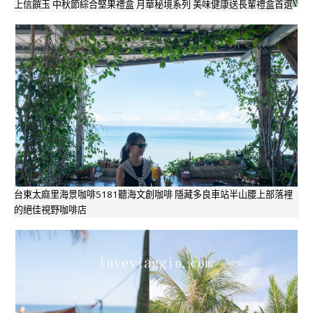
上信饌玉 中秋節綜合堅果禮盒 月華秘境系列 美味健康送長輩禮盒首選
台東太麻里海景咖啡5181聽海文創咖啡 隱藏多良車站半山腰上部落裡
的絕佳視野咖啡店