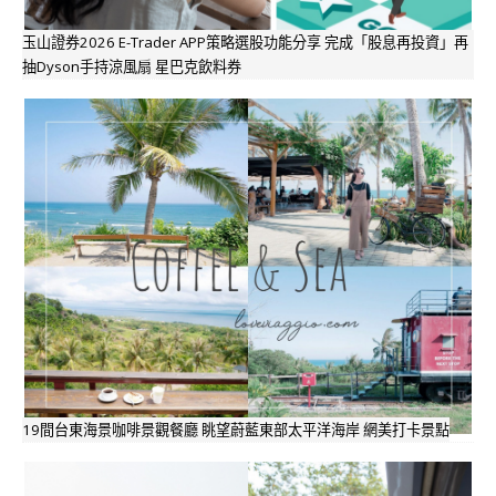
玉山證券2026 E-Trader APP策略選股功能分享 完成「股息再投資」再
抽Dyson手持涼風扇 星巴克飲料券
19間台東海景咖啡景觀餐廳 眺望蔚藍東部太平洋海岸 網美打卡景點