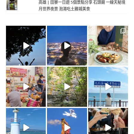
高雄 | 田寮一日遊 5個景點分享 石頭廟 一線天秘境
月世界夜景 泡湯吃土雞城美食