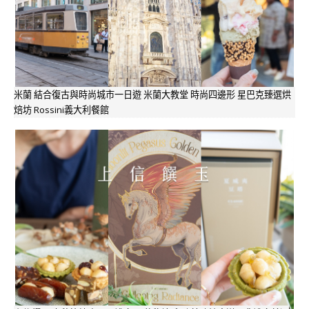
米蘭 結合復古與時尚城市一日遊 米蘭大教堂 時尚四邊形 星巴克臻選烘
焙坊 Rossini義大利餐館