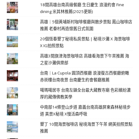
18間高雄台南高級餐廳 生日慶生 浪漫約會 Fine
dining 米其林推薦(2025更新)
高雄｜5個黃埔新村咖啡餐廳與散步景點 鳳山咖啡店
推薦 老眷村再造懷舊日式氛圍
20個恆春墾丁秘境私房景點 | 秘境沙灘 X 海景咖啡
X IG拍照景點
高雄3間旗津海景咖啡店 高雄看海景下午茶推薦 海
之星沙灘俱樂部
台南｜La Cupola 圓頂西餐廳 浪漫復古西餐廳俯瞰
赤崁樓台南夜景 台南慶生約會餐廳推薦
噶瑪噶居寺 台南左鎮全台最大藏教寺廟 色彩繽紛濃
厚的藏傳佛教美學
中南部14條登山步道 嘉義台南高雄屏東森林秘境步
道 美景X秘境 X慢活森呼吸
墾丁 10間海景咖啡店 秘境海景下午茶 網美拍照景點
推薦