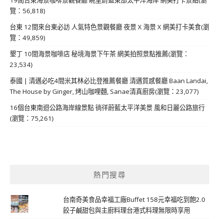
覽：56,818)
台東 12間來台東必訪 人氣特色景觀餐廳 夜景 X 海景 X 網美打卡美食(瀏
覽：49,859)
墾丁 10間海景咖啡店 秘境海景下午茶 網美拍照景點推薦(瀏覽：
23,534)
泰國 | 清邁必吃4間米其林必比登推薦餐廳 清邁質感餐廳 Baan Landai,
The House by Ginger, 烤山咖哩麵, Sanae清真廚房(瀏覽：23,077)
16個台東南迴公路海岸線景點 徜徉蔚藍太平洋美景 風和日麗公路旅行
(瀏覽：75,261)
熱門搜尋
台南奇美食品幸福工廠Buffet 158元幸福吃到飽2.0
餃子鹹甜包與主廚料理台港式料理無限時享用