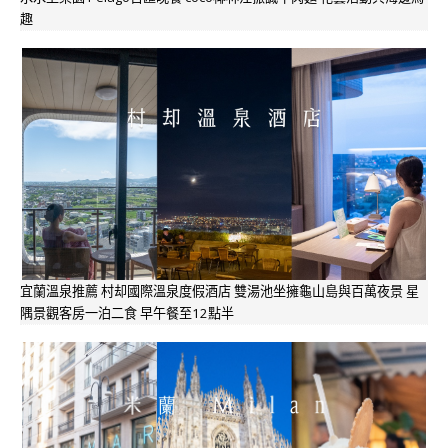
趣
宜蘭溫泉推薦 村却國際溫泉度假酒店 雙湯池坐擁龜山島與百萬夜景 星
隅景觀客房一泊二食 早午餐至12點半