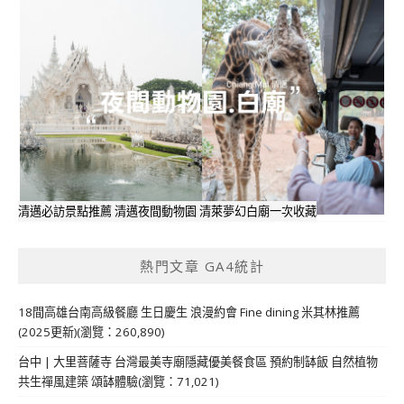
清邁必訪景點推薦 清邁夜間動物園 清萊夢幻白廟一次收藏
熱門文章 GA4統計
18間高雄台南高級餐廳 生日慶生 浪漫約會 Fine dining 米其林推薦
(2025更新)(瀏覽：260,890)
台中 | 大里菩薩寺 台灣最美寺廟隱藏優美餐食區 預約制缽飯 自然植物
共生禪風建築 頌缽體驗(瀏覽：71,021)