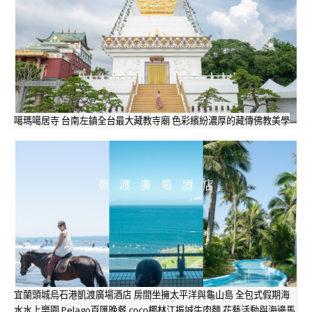
噶瑪噶居寺 台南左鎮全台最大藏教寺廟 色彩繽紛濃厚的藏傳佛教美學
宜蘭頭城烏石港凱渡廣場酒店 房間坐擁太平洋與龜山島 全包式假期海
水水上樂園 Pelago百匯晚餐 coco椰林江振誠牛肉麵 花藝活動與海邊馬