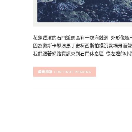
花蓮豐濱的石門遊憩區有一處海蝕洞 外形像極一
因為奧斯卡導演馬丁史柯西斯拍攝沉默場景而聲
我們跟著網路資訊來到石門休息區 從左邊的小
CONTINUE READING