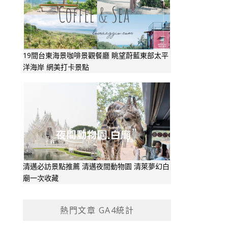
19間台東海景咖啡景觀餐廳 眺望蔚藍東部太平
洋海岸 網美打卡景點
清邁必訪景點推薦 清邁夜間動物園 清萊夢幻白
廟一次收藏
熱門文章 GA4統計