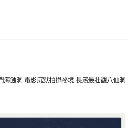
h的石門海蝕洞 電影沉默拍攝祕境 長濱最壯觀八仙洞