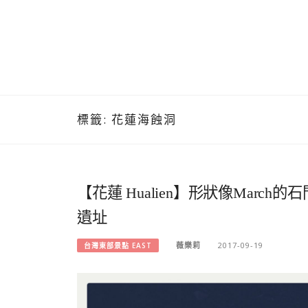
標籤:
花蓮海蝕洞
【花蓮 Hualien】形狀像Marc
遺址
薇樂莉
2017-09-19
台灣東部景點 EAST