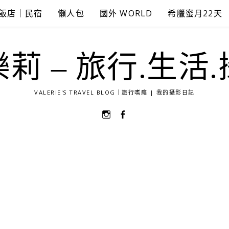
飯店｜民宿
懶人包
國外 WORLD
希臘蜜月22天
莉 – 旅行.生活
VALERIE'S TRAVEL BLOG｜旅行嗜癮 | 我的攝影日記
選
選
單
單
項
項
目
目