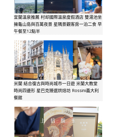
宜蘭溫泉推薦 村却國際溫泉度假酒店 雙湯池坐
擁龜山島與百萬夜景 星隅景觀客房一泊二食 早
午餐至12點半
米蘭 結合復古與時尚城市一日遊 米蘭大教堂
時尚四邊形 星巴克臻選烘焙坊 Rossini義大利
餐館