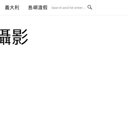
義大利
島嶼渡假
.攝影