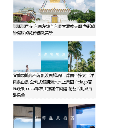
噶瑪噶居寺 台南左鎮全台最大藏教寺廟 色彩繽
紛濃厚的藏傳佛教美學
宜蘭頭城烏石港凱渡廣場酒店 房間坐擁太平洋
與龜山島 全包式假期海水水上樂園 Pelago百
匯晚餐 coco椰林江振誠牛肉麵 花藝活動與海
邊馬趣