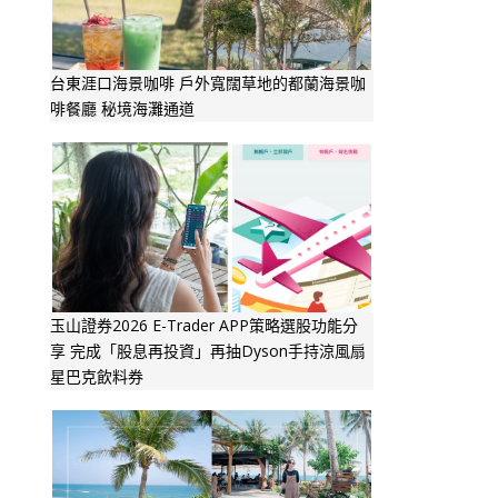
台東涯口海景咖啡 戶外寬闊草地的都蘭海景咖
啡餐廳 秘境海灘通道
玉山證券2026 E-Trader APP策略選股功能分
享 完成「股息再投資」再抽Dyson手持涼風扇
星巴克飲料券