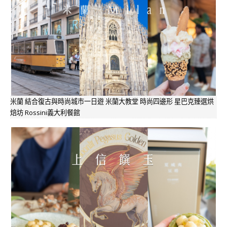
米蘭 結合復古與時尚城市一日遊 米蘭大教堂 時尚四邊形 星巴克臻選烘
焙坊 Rossini義大利餐館