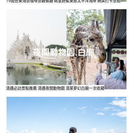
19間台東海景咖啡景觀餐廳 眺望蔚藍東部太平洋海岸 網美打卡景點
清邁必訪景點推薦 清邁夜間動物園 清萊夢幻白廟一次收藏