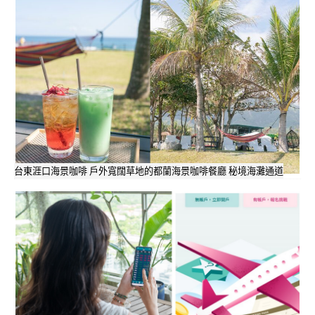
台東涯口海景咖啡 戶外寬闊草地的都蘭海景咖啡餐廳 秘境海灘通道