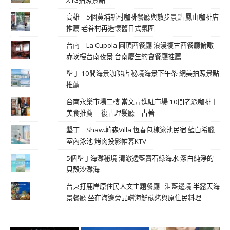
X IG拍照景點
高雄｜5個黃埔新村咖啡餐廳與散步景點 鳳山咖啡店
推薦 老眷村再造懷舊日式氛圍
台南｜La Cupola 圓頂西餐廳 浪漫復古西餐廳俯瞰
赤崁樓台南夜景 台南慶生約會餐廳推薦
墾丁 10間海景咖啡店 秘境海景下午茶 網美拍照景點
推薦
台南永樂市場二樓 當文青進駐市場 10間老派咖啡｜
美食推薦 ｜復古理髮廳｜古著
墾丁｜Shaw.韓森Villa 恆春包棟泳池民宿 藍白希臘
室內泳池 烤肉投影帷幕KTV
5個墾丁海灘秘境 清澈透藍寶石綠海水 潔白純淨的
貝殼沙灘海
台東打鹿岸原住民人文主題餐廳 - 湛藍邊境 半露天海
景餐廳 坐在海邊旁品嚐海鮮碳烤與原住民料理