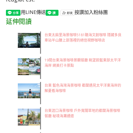
用LINE傳送
按讚加入粉絲團
延伸閱讀
台東太麻里海景咖啡5181聽海文創咖啡 隱藏多良
車站半山腰上部落裡的絕佳視野咖啡店
19間台東海景咖啡景觀餐廳 眺望蔚藍東部太平洋
海岸 網美打卡景點
台東 藍色海灣海景咖啡 都蘭遇見太平洋東海岸的
解憂看海咖啡
台東涯口海景咖啡 戶外寬闊草地的都蘭海景咖啡
餐廳 秘境海灘通道