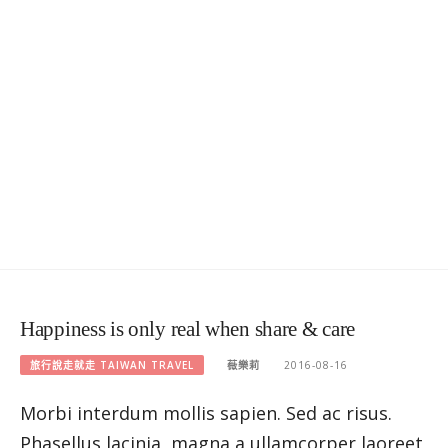
Happiness is only real when share & care
旅行說走就走 TAIWAN TRAVEL
薇樂莉
2016-08-16
Morbi interdum mollis sapien. Sed ac risus.
Phasellus lacinia, magna a ullamcorper laoreet,