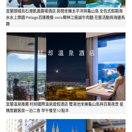
宜蘭頭城烏石港凱渡廣場酒店 房間坐擁太平洋與龜山島 全包式假期海
水水上樂園 Pelago百匯晚餐 coco椰林江振誠牛肉麵 花藝活動與海邊馬
趣
宜蘭溫泉推薦 村却國際溫泉度假酒店 雙湯池坐擁龜山島與百萬夜景 星
隅景觀客房一泊二食 早午餐至12點半