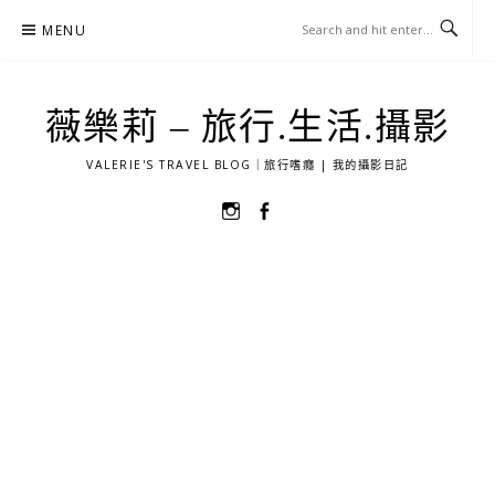
Skip
MENU
to
content
薇樂莉 – 旅行.生活.攝影
VALERIE'S TRAVEL BLOG｜旅行嗜癮 | 我的攝影日記
選
選
單
單
項
項
目
目