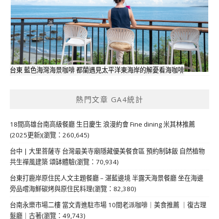
台東 藍色海灣海景咖啡 都蘭遇見太平洋東海岸的解憂看海咖啡
熱門文章 GA4統計
18間高雄台南高級餐廳 生日慶生 浪漫約會 Fine dining 米其林推薦
(2025更新)(瀏覽：260,645)
台中 | 大里菩薩寺 台灣最美寺廟隱藏優美餐食區 預約制缽飯 自然植物
共生禪風建築 頌缽體驗(瀏覽：70,934)
台東打鹿岸原住民人文主題餐廳 – 湛藍邊境 半露天海景餐廳 坐在海邊
旁品嚐海鮮碳烤與原住民料理(瀏覽：82,380)
台南永樂市場二樓 當文青進駐市場 10間老派咖啡｜美食推薦 ｜復古理
髮廳｜古著(瀏覽：49,743)