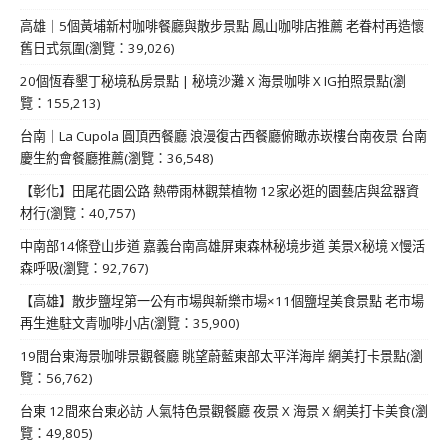
高雄｜5個黃埔新村咖啡餐廳與散步景點 鳳山咖啡店推薦 老眷村再造懷
舊日式氛圍(瀏覽：39,026)
20個恆春墾丁秘境私房景點 | 秘境沙灘 X 海景咖啡 X IG拍照景點(瀏
覽：155,213)
台南｜La Cupola 圓頂西餐廳 浪漫復古西餐廳俯瞰赤崁樓台南夜景 台南
慶生約會餐廳推薦(瀏覽：36,548)
【彰化】田尾花園公路 熱帶雨林觀葉植物 12家必逛的園藝店與盆器資
材行(瀏覽：40,757)
中南部14條登山步道 嘉義台南高雄屏東森林秘境步道 美景X秘境 X慢活
森呼吸(瀏覽：92,767)
【高雄】散步鹽埕第一公有市場與新樂市場×11個鹽埕美食景點 老市場
再生進駐文青咖啡小店(瀏覽：35,900)
19間台東海景咖啡景觀餐廳 眺望蔚藍東部太平洋海岸 網美打卡景點(瀏
覽：56,762)
台東 12間來台東必訪 人氣特色景觀餐廳 夜景 X 海景 X 網美打卡美食(瀏
覽：49,805)