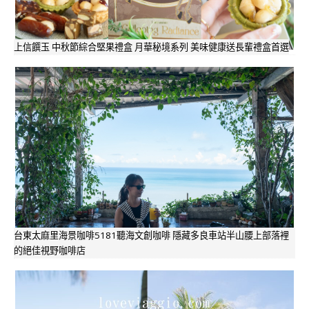
上信饌玉 中秋節綜合堅果禮盒 月華秘境系列 美味健康送長輩禮盒首選
台東太麻里海景咖啡5181聽海文創咖啡 隱藏多良車站半山腰上部落裡
的絕佳視野咖啡店