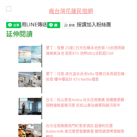
用LINE傳送
按讚加入粉絲團
延伸閱讀
墾丁｜恆春 25度C日光包棟泳池民宿 10米透明玻
璃網美泳池 投影KTV 池畔BBQ派對超Chill
墾丁｜日造.深光溫水泳池Villa 恆春日系質感包棟
民宿 樓中樓設計 KTV Netflix電影
台北｜松山意舍Amba 台北住宿推薦 高樓層景觀
視野遠眺基隆河景 近松山車站捷運與饒河夜市
台北住宿推薦西門町意舍酒店 超便利位置
Buttermilk 美式摩登餐廳晚餐 聽吧調酒啤酒無限
暢飲