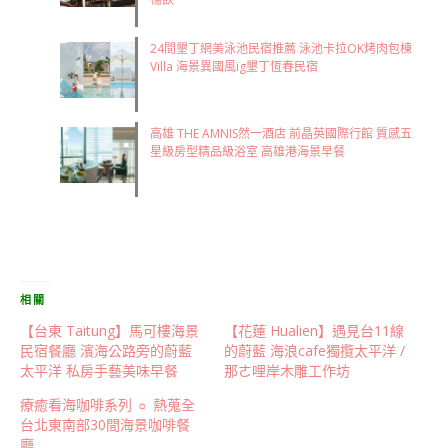
24間墾丁網美泳池民宿推薦 泳池卡拉OK烤肉包棟
Villa 海景異國風ig墾丁恆春民宿
高雄 THE AMNIS然一酒店 前晶英國際行館 質感五
星級房型精品級浴室 高雄港海景早餐
相關
【台東 Taitung】馬可樓海景
【花蓮 Hualien】遇見台11線
民宿餐廳 濱海公路旁的蔚藍
的蔚藍 海浪cafe獨攬太平洋 /
太平洋 私房手藝美味早餐
那ㄜ哩岸木雕工作坊
療癒看海咖啡系列 ☼ 熱蒐全
台北東南部30間海景咖啡餐
廳