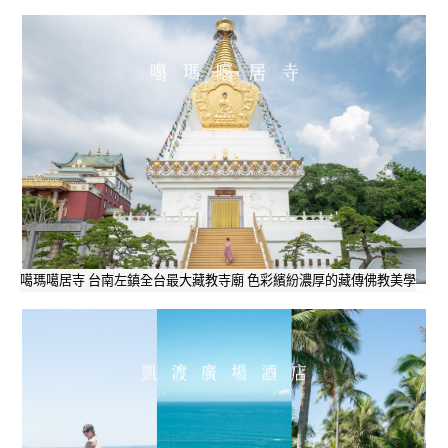
噶瑪噶居寺 台南左鎮全台最大藏教寺廟 色彩繽紛濃厚的藏傳佛教美學