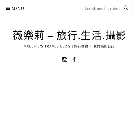
Skip
MENU
to
content
薇樂莉 – 旅行.生活.攝影
VALERIE'S TRAVEL BLOG｜旅行嗜癮 | 我的攝影日記
選
選
單
單
項
項
目
目