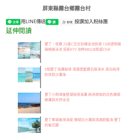
屏東縣霧台鄉霧台村
用LINE傳送
按讚加入粉絲團
延伸閱讀
墾丁｜恆春 25度C日光包棟泳池民宿 10米透明玻
璃網美泳池 投影KTV 池畔BBQ派對超Chill
5個墾丁海灘秘境 清澈透藍寶石綠海水 潔白純淨
的貝殼沙灘海
墾丁小狗灣後壁湖祕境海灘 純淨原始的白色珊瑚
礫灘與天然泳池
墾丁車城後灣海堤 珊瑚白沙灘與清澈蔚藍海 墾丁
的後花園