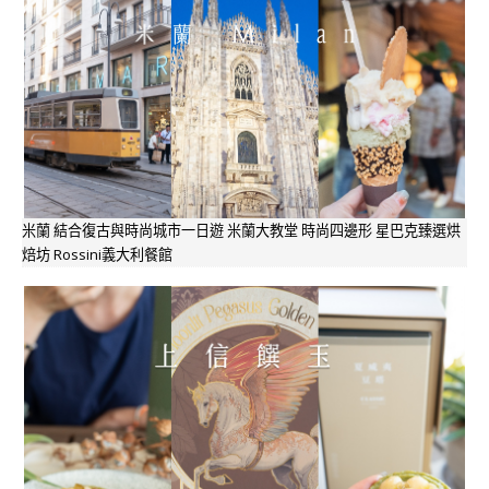
米蘭 結合復古與時尚城市一日遊 米蘭大教堂 時尚四邊形 星巴克臻選烘
焙坊 Rossini義大利餐館