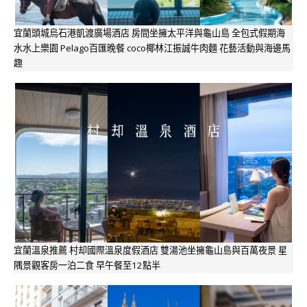
宜蘭頭城烏石港凱渡廣場酒店 房間坐擁太平洋與龜山島 全包式假期海
水水上樂園 Pelago百匯晚餐 coco椰林江振誠牛肉麵 花藝活動與海邊馬
趣
宜蘭溫泉推薦 村却國際溫泉度假酒店 雙湯池坐擁龜山島與百萬夜景 星
隅景觀客房一泊二食 早午餐至12點半