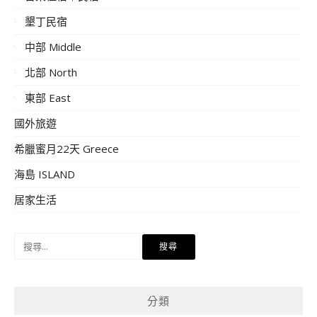
墾丁民宿
中部 Middle
北部 North
東部 East
國外旅遊
希臘蜜月22天 Greece
海島 ISLAND
居家生活
搜
尋
關
鍵
分類
字: