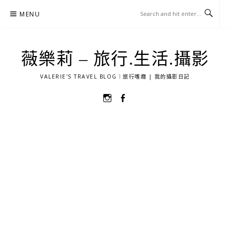
Skip
MENU
to
content
薇樂莉 – 旅行.生活.攝影
VALERIE'S TRAVEL BLOG｜旅行嗜癮 | 我的攝影日記
選
選
單
單
項
項
目
目