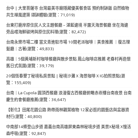
台中 | 大里菩薩寺 台灣最美寺廟隱藏優美餐食區 預約制缽飯 自然植物
共生禪風建築 頌缽體驗(瀏覽：71,019)
台東打鹿岸原住民人文主題餐廳 – 湛藍邊境 半露天海景餐廳 坐在海邊
旁品嚐海鮮碳烤與原住民料理(瀏覽：82,472)
台南永樂市場二樓 當文青進駐市場 10間老派咖啡｜美食推薦 ｜復古理
髮廳｜古著(瀏覽：49,833)
高雄｜5個黃埔新村咖啡餐廳與散步景點 鳳山咖啡店推薦 老眷村再造懷
舊日式氛圍(瀏覽：39,179)
20個恆春墾丁秘境私房景點 | 秘境沙灘 X 海景咖啡 X IG拍照景點(瀏
覽：155,409)
台南｜La Cupola 圓頂西餐廳 浪漫復古西餐廳俯瞰赤崁樓台南夜景 台南
慶生約會餐廳推薦(瀏覽：36,647)
【彰化】田尾花園公路 熱帶雨林觀葉植物 12家必逛的園藝店與盆器資
材行(瀏覽：40,800)
中南部14條登山步道 嘉義台南高雄屏東森林秘境步道 美景X秘境 X慢活
森呼吸(瀏覽：92,847)