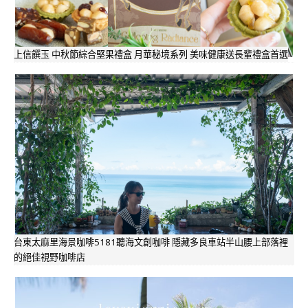
上信饌玉 中秋節綜合堅果禮盒 月華秘境系列 美味健康送長輩禮盒首選
台東太麻里海景咖啡5181聽海文創咖啡 隱藏多良車站半山腰上部落裡
的絕佳視野咖啡店