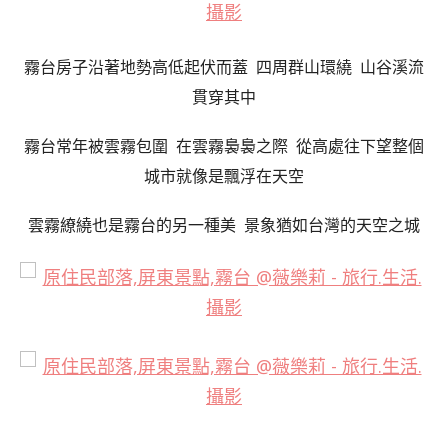
霧台房子沿著地勢高低起伏而蓋 四周群山環繞 山谷溪流
貫穿其中
霧台常年被雲霧包圍 在雲霧裊裊之際 從高處往下望整個
城市就像是飄浮在天空
雲霧繚繞也是霧台的另一種美 景象猶如台灣的天空之城