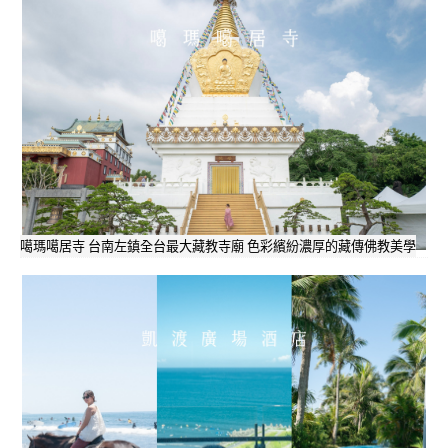
噶瑪噶居寺 台南左鎮全台最大藏教寺廟 色彩繽紛濃厚的藏傳佛教美學