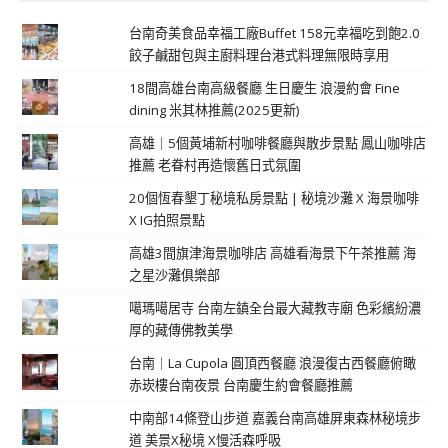
台南奇美食品幸福工廠Buffet 158元幸福吃到飽2.0
餃子鹹甜包與主廚料理台港式料理無限時享用
18間高雄台南高級餐廳 生日慶生 浪漫約會 Fine
dining 米其林推薦(2025更新)
高雄｜5個黃埔新村咖啡餐廳與散步景點 鳳山咖啡店
推薦 老眷村再造懷舊日式氛圍
20個恆春墾丁秘境私房景點 | 秘境沙灘 X 海景咖啡
X IG拍照景點
高雄3間旗津海景咖啡店 高雄看海景下午茶推薦 海
之星沙灘俱樂部
噶瑪噶居寺 台南左鎮全台最大藏教寺廟 色彩繽紛濃
厚的藏傳佛教美學
台南｜La Cupola 圓頂西餐廳 浪漫復古西餐廳俯瞰
赤崁樓台南夜景 台南慶生約會餐廳推薦
中南部14條登山步道 嘉義台南高雄屏東森林秘境步
道 美景X秘境 X慢活森呼吸