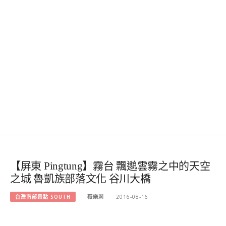
【屏東 Pingtung】霧台 飄邈雲霧之中的天空
之城 魯凱族部落文化 谷川大橋
台灣南部景點 SOUTH
薇樂莉
2016-08-16