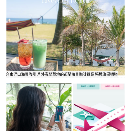
台東涯口海景咖啡 戶外寬闊草地的都蘭海景咖啡餐廳 秘境海灘通道