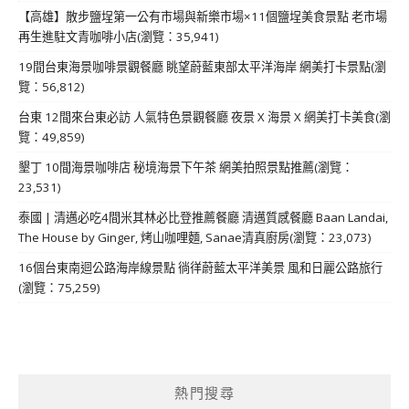
【高雄】散步鹽埕第一公有市場與新樂市場×11個鹽埕美食景點 老市場
再生進駐文青咖啡小店(瀏覽：35,941)
19間台東海景咖啡景觀餐廳 眺望蔚藍東部太平洋海岸 網美打卡景點(瀏
覽：56,812)
台東 12間來台東必訪 人氣特色景觀餐廳 夜景 X 海景 X 網美打卡美食(瀏
覽：49,859)
墾丁 10間海景咖啡店 秘境海景下午茶 網美拍照景點推薦(瀏覽：
23,531)
泰國 | 清邁必吃4間米其林必比登推薦餐廳 清邁質感餐廳 Baan Landai,
The House by Ginger, 烤山咖哩麵, Sanae清真廚房(瀏覽：23,073)
16個台東南迴公路海岸線景點 徜徉蔚藍太平洋美景 風和日麗公路旅行
(瀏覽：75,259)
熱門搜尋