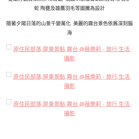
蛇 陶甕及雄鷹羽毛等圖騰為設計
隨著夕陽日落的山景千變萬化 美麗的霧台景色依舊深刻腦
海