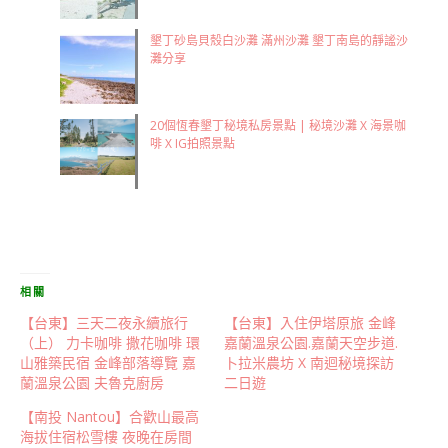
墾丁砂島貝殼白沙灘 滿州沙灘 墾丁南島的靜謐沙
灘分享
20個恆春墾丁秘境私房景點 | 秘境沙灘 X 海景咖
啡 X IG拍照景點
相關
【台東】三天二夜永續旅行
【台東】入住伊塔原旅 金峰
（上） 力卡咖啡 撒花咖啡 環
嘉蘭溫泉公園.嘉蘭天空步道.
山雅築民宿 金峰部落導覽 嘉
卜拉米農坊 X 南迴秘境探訪
蘭溫泉公園 夫魯克廚房
二日遊
【南投 Nantou】合歡山最高
海拔住宿松雪樓 夜晚在房間