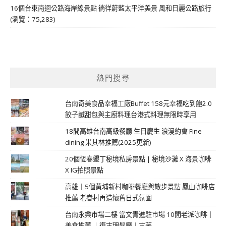
16個台東南迴公路海岸線景點 徜徉蔚藍太平洋美景 風和日麗公路旅行
(瀏覽：75,283)
熱門搜尋
台南奇美食品幸福工廠Buffet 158元幸福吃到飽2.0
餃子鹹甜包與主廚料理台港式料理無限時享用
18間高雄台南高級餐廳 生日慶生 浪漫約會 Fine
dining 米其林推薦(2025更新)
20個恆春墾丁秘境私房景點 | 秘境沙灘 X 海景咖啡
X IG拍照景點
高雄｜5個黃埔新村咖啡餐廳與散步景點 鳳山咖啡店
推薦 老眷村再造懷舊日式氛圍
台南永樂市場二樓 當文青進駐市場 10間老派咖啡｜
美食推薦 ｜復古理髮廳｜古著