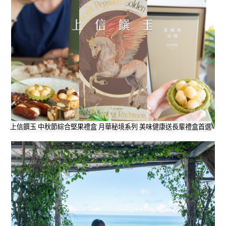
上信饌玉 中秋節綜合堅果禮盒 月華秘境系列 美味健康送長輩禮盒首選