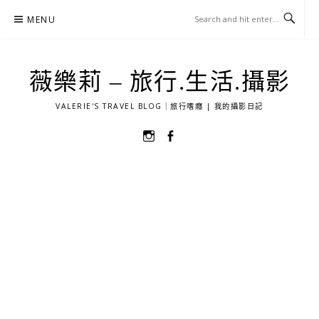
Skip
MENU
to
content
薇樂莉 – 旅行.生活.攝影
VALERIE'S TRAVEL BLOG｜旅行嗜癮 | 我的攝影日記
選
選
單
單
項
項
目
目