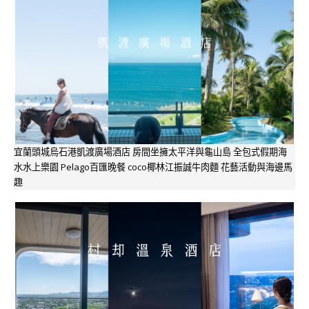
宜蘭頭城烏石港凱渡廣場酒店 房間坐擁太平洋與龜山島 全包式假期海
水水上樂園 Pelago百匯晚餐 coco椰林江振誠牛肉麵 花藝活動與海邊馬
趣