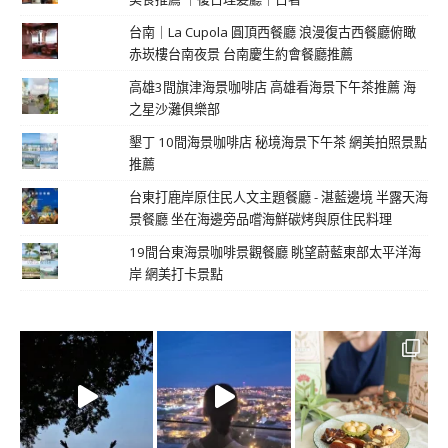
台南｜La Cupola 圓頂西餐廳 浪漫復古西餐廳俯瞰
赤崁樓台南夜景 台南慶生約會餐廳推薦
高雄3間旗津海景咖啡店 高雄看海景下午茶推薦 海
之星沙灘俱樂部
墾丁 10間海景咖啡店 秘境海景下午茶 網美拍照景點
推薦
台東打鹿岸原住民人文主題餐廳 - 湛藍邊境 半露天海
景餐廳 坐在海邊旁品嚐海鮮碳烤與原住民料理
19間台東海景咖啡景觀餐廳 眺望蔚藍東部太平洋海
岸 網美打卡景點