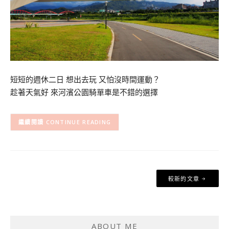
短短的週休二日 想出去玩 又怕沒時間運動？
趁著天氣好 來河濱公園騎單車是不錯的選擇
CONTINUE READING
文
較新的文章
章
導
覽
ABOUT ME