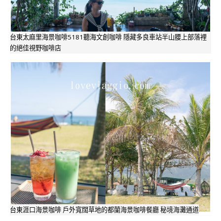
台東太麻里海景咖啡5181聽海文創咖啡 隱藏多良車站半山腰上部落裡
的絕佳視野咖啡店
台東涯口海景咖啡 戶外寬闊草地的都蘭海景咖啡餐廳 秘境海灘通道