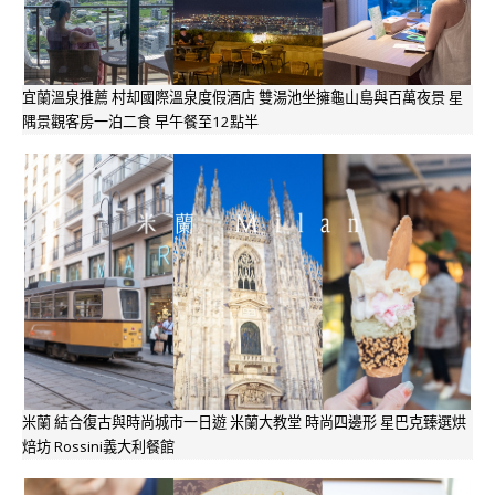
宜蘭溫泉推薦 村却國際溫泉度假酒店 雙湯池坐擁龜山島與百萬夜景 星
隅景觀客房一泊二食 早午餐至12點半
米蘭 結合復古與時尚城市一日遊 米蘭大教堂 時尚四邊形 星巴克臻選烘
焙坊 Rossini義大利餐館