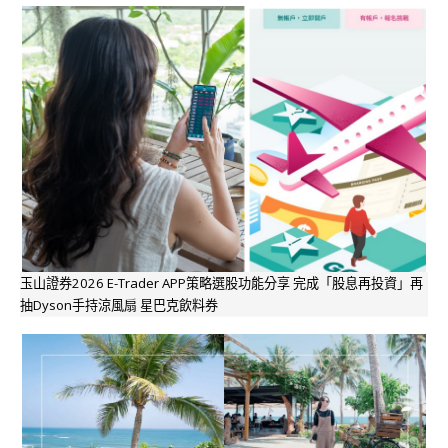
玉山證券2026 E-Trader APP策略選股功能分享 完成「股息再投資」再
抽Dyson手持涼風扇 星巴克飲料券