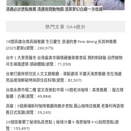
清邁必訪景點推薦 清邁夜間動物園 清萊夢幻白廟一次收藏
熱門文章 GA4統計
18間高雄台南高級餐廳 生日慶生 浪漫約會 Fine dining 米其林推薦
(2025更新)(瀏覽：260,975)
台中 | 大里菩薩寺 台灣最美寺廟隱藏優美餐食區 預約制缽飯 自然植物
共生禪風建築 頌缽體驗(瀏覽：71,050)
台東打鹿岸原住民人文主題餐廳 – 湛藍邊境 半露天海景餐廳 坐在海邊
旁品嚐海鮮碳烤與原住民料理(瀏覽：82,507)
台南永樂市場二樓 當文青進駐市場 10間老派咖啡｜美食推薦 ｜復古理
髮廳｜古著(瀏覽：49,884)
高雄｜5個黃埔新村咖啡餐廳與散步景點 鳳山咖啡店推薦 老眷村再造懷
舊日式氛圍(瀏覽：39,243)
20個恆春墾丁秘境私房景點 | 秘境沙灘 X 海景咖啡 X IG拍照景點(瀏
覽：155,497)