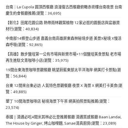
台南｜La Cupola 圓頂西餐廳 浪漫復古西餐廳俯瞰赤崁樓台南夜景 台南
慶生約會餐廳推薦(瀏覽：36,695)
【彰化】田尾花園公路 熱帶雨林觀葉植物 12家必逛的園藝店與盆器資
材行(瀏覽：40,834)
中南部14條登山步道 嘉義台南高雄屏東森林秘境步道 美景X秘境 X慢活
森呼吸(瀏覽：92,865)
【高雄】散步鹽埕第一公有市場與新樂市場×11個鹽埕美食景點 老市場
再生進駐文青咖啡小店(瀏覽：35,975)
19間台東海景咖啡景觀餐廳 眺望蔚藍東部太平洋海岸 網美打卡景點(瀏
覽：56,844)
台東 12間來台東必訪 人氣特色景觀餐廳 夜景 X 海景 X 網美打卡美食(瀏
覽：49,885)
墾丁 10間海景咖啡店 秘境海景下午茶 網美拍照景點推薦(瀏覽：
23,574)
泰國 | 清邁必吃4間米其林必比登推薦餐廳 清邁質感餐廳 Baan Landai,
The House by Ginger, 烤山咖哩麵, Sanae清真廚房(瀏覽：23,089)