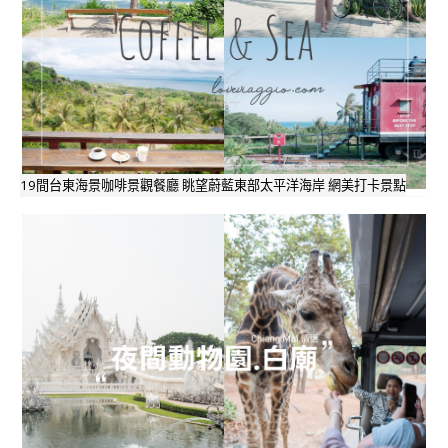
19間台東海景咖啡景觀餐廳 眺望蔚藍東部太平洋海岸 網美打卡景點