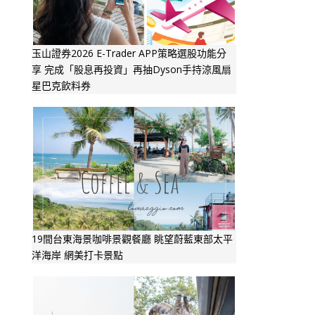
玉山證券2026 E-Trader APP策略選股功能分
享 完成「股息再投資」再抽Dyson手持涼風扇
星巴克飲料券
19間台東海景咖啡景觀餐廳 眺望蔚藍東部太平
洋海岸 網美打卡景點