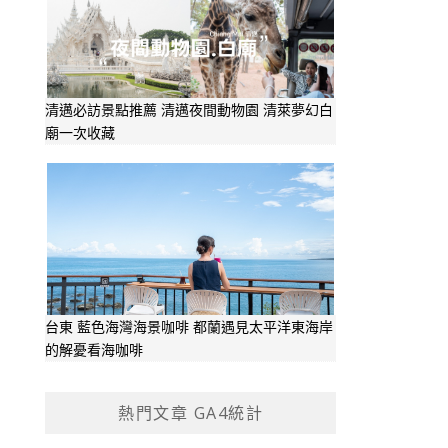
清邁必訪景點推薦 清邁夜間動物園 清萊夢幻白
廟一次收藏
台東 藍色海灣海景咖啡 都蘭遇見太平洋東海岸
的解憂看海咖啡
熱門文章 GA4統計