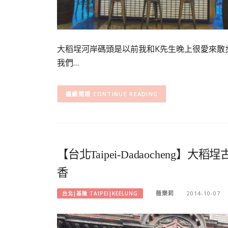
大稻埕河岸碼頭是以前我和K先生晚上很愛來散步的
我們…
CONTINUE READING
【台北Taipei-Dadaochen
香
薇樂莉
2014-10-07
台北|基隆 TAIPEI|KEELUNG