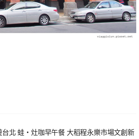
】看露西遊台北 蛙‧灶咖早午餐 大稻程永樂市場文創新