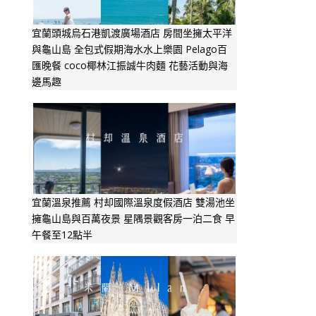
宜蘭頭城烏石港凱渡廣場酒店 房間坐擁太平洋
與龜山島 全包式假期海水水上樂園 Pelago百
匯晚餐 coco椰林江振誠牛肉麵 花藝活動與海
邊馬趣
宜蘭溫泉推薦 村却國際溫泉度假酒店 雙湯池坐
擁龜山島與百萬夜景 星隅景觀客房一泊二食 早
午餐至12點半