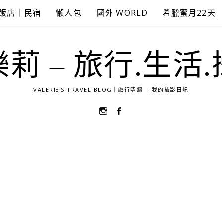
飯店｜民宿
懶人包
國外 WORLD
希臘蜜月22天
莉 – 旅行.生活
VALERIE'S TRAVEL BLOG｜旅行嗜癮 | 我的攝影日記
選
選
單
單
項
項
目
目