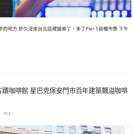
地方 許久沒來台北這裡變美了，多了Pier 5貨櫃市集 下午
g】大稻埕古蹟咖啡館 星巴克保安門市百年建築飄溢咖啡
9