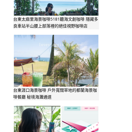
台東太麻里海景咖啡5181聽海文創咖啡 隱藏多
良車站半山腰上部落裡的絕佳視野咖啡店
台東涯口海景咖啡 戶外寬闊草地的都蘭海景咖
啡餐廳 秘境海灘通道