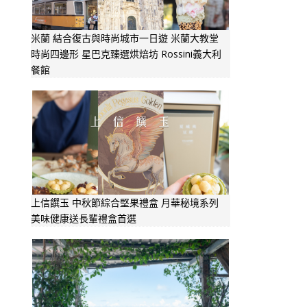
米蘭 結合復古與時尚城市一日遊 米蘭大教堂
時尚四邊形 星巴克臻選烘焙坊 Rossini義大利
餐館
上信饌玉 中秋節綜合堅果禮盒 月華秘境系列
美味健康送長輩禮盒首選