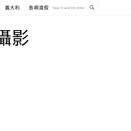
義大利
島嶼渡假
.攝影