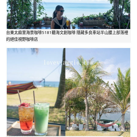
台東太麻里海景咖啡5181聽海文創咖啡 隱藏多良車站半山腰上部落裡
的絕佳視野咖啡店