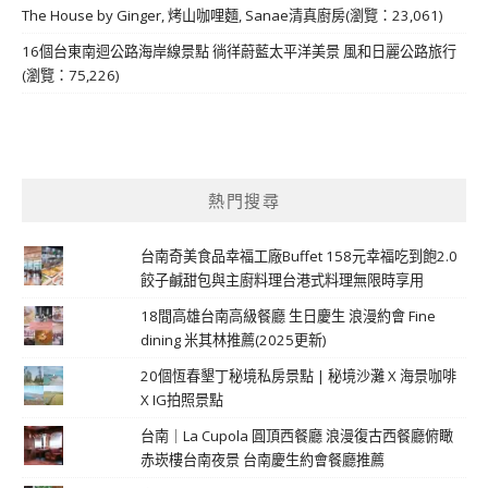
The House by Ginger, 烤山咖哩麵, Sanae清真廚房(瀏覽：23,061)
16個台東南迴公路海岸線景點 徜徉蔚藍太平洋美景 風和日麗公路旅行
(瀏覽：75,226)
熱門搜尋
台南奇美食品幸福工廠Buffet 158元幸福吃到飽2.0
餃子鹹甜包與主廚料理台港式料理無限時享用
18間高雄台南高級餐廳 生日慶生 浪漫約會 Fine
dining 米其林推薦(2025更新)
20個恆春墾丁秘境私房景點 | 秘境沙灘 X 海景咖啡
X IG拍照景點
台南｜La Cupola 圓頂西餐廳 浪漫復古西餐廳俯瞰
赤崁樓台南夜景 台南慶生約會餐廳推薦