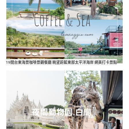
19間台東海景咖啡景觀餐廳 眺望蔚藍東部太平洋海岸 網美打卡景點