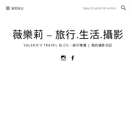
Skip
MENU
to
content
薇樂莉 – 旅行.生活.攝影
VALERIE'S TRAVEL BLOG｜旅行嗜癮 | 我的攝影日記
選
選
單
單
項
項
目
目