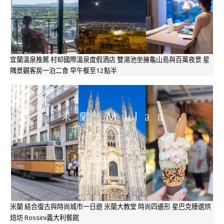
宜蘭溫泉推薦 村却國際溫泉度假酒店 雙湯池坐擁龜山島與百萬夜景 星
隅景觀客房一泊二食 早午餐至12點半
米蘭 結合復古與時尚城市一日遊 米蘭大教堂 時尚四邊形 星巴克臻選烘
焙坊 Rossini義大利餐館