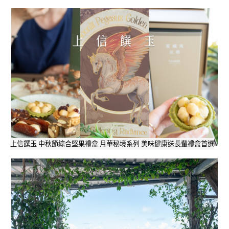
上信饌玉 中秋節綜合堅果禮盒 月華秘境系列 美味健康送長輩禮盒首選