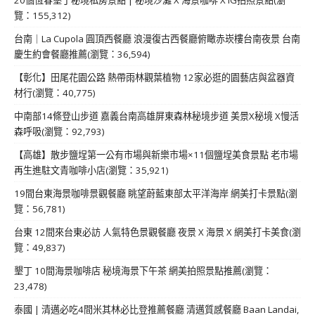
20個恆春墾丁秘境私房景點 | 秘境沙灘 X 海景咖啡 X IG拍照景點(瀏
覽：155,312)
台南｜La Cupola 圓頂西餐廳 浪漫復古西餐廳俯瞰赤崁樓台南夜景 台南
慶生約會餐廳推薦(瀏覽：36,594)
【彰化】田尾花園公路 熱帶雨林觀葉植物 12家必逛的園藝店與盆器資
材行(瀏覽：40,775)
中南部14條登山步道 嘉義台南高雄屏東森林秘境步道 美景X秘境 X慢活
森呼吸(瀏覽：92,793)
【高雄】散步鹽埕第一公有市場與新樂市場×11個鹽埕美食景點 老市場
再生進駐文青咖啡小店(瀏覽：35,921)
19間台東海景咖啡景觀餐廳 眺望蔚藍東部太平洋海岸 網美打卡景點(瀏
覽：56,781)
台東 12間來台東必訪 人氣特色景觀餐廳 夜景 X 海景 X 網美打卡美食(瀏
覽：49,837)
墾丁 10間海景咖啡店 秘境海景下午茶 網美拍照景點推薦(瀏覽：
23,478)
泰國 | 清邁必吃4間米其林必比登推薦餐廳 清邁質感餐廳 Baan Landai,