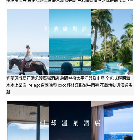
噶瑪噶居寺 台南左鎮全台最大藏教寺廟 色彩繽紛濃厚的藏傳佛教美學
宜蘭頭城烏石港凱渡廣場酒店 房間坐擁太平洋與龜山島 全包式假期海
水水上樂園 Pelago百匯晚餐 coco椰林江振誠牛肉麵 花藝活動與海邊馬
趣