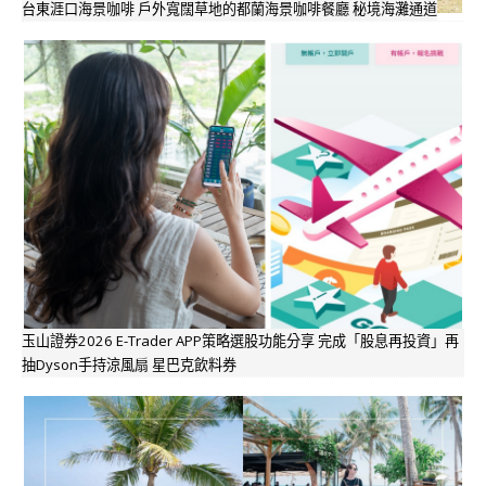
台東涯口海景咖啡 戶外寬闊草地的都蘭海景咖啡餐廳 秘境海灘通道
玉山證券2026 E-Trader APP策略選股功能分享 完成「股息再投資」再
抽Dyson手持涼風扇 星巴克飲料券