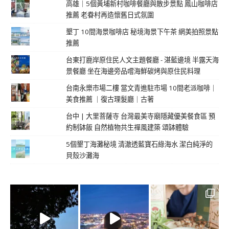
高雄｜5個黃埔新村咖啡餐廳與散步景點 鳳山咖啡店
推薦 老眷村再造懷舊日式氛圍
墾丁 10間海景咖啡店 秘境海景下午茶 網美拍照景點
推薦
台東打鹿岸原住民人文主題餐廳 - 湛藍邊境 半露天海
景餐廳 坐在海邊旁品嚐海鮮碳烤與原住民料理
台南永樂市場二樓 當文青進駐市場 10間老派咖啡｜
美食推薦 ｜復古理髮廳｜古著
台中 | 大里菩薩寺 台灣最美寺廟隱藏優美餐食區 預
約制缽飯 自然植物共生禪風建築 頌缽體驗
5個墾丁海灘秘境 清澈透藍寶石綠海水 潔白純淨的
貝殼沙灘海