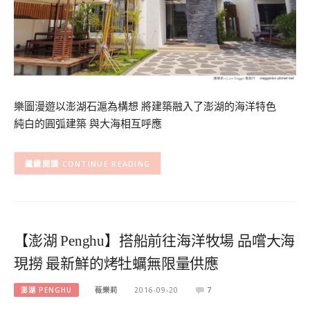
樂圖漫遊以澎湖石滬為構想 將建築融入了澎湖的海洋特色
純白的圓弧建築 與大海相互呼應
CONTINUE READING
【澎湖 Penghu】搭船前往海洋牧場 品嚐大海
現撈 最新鮮的烤牡蠣無限量供應
澎湖 PENGHU
薇樂莉
2016-09-20
7