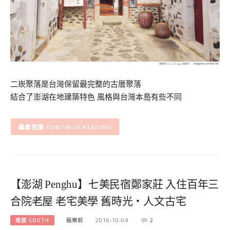
二崁聚落是台灣保留最完整的古厝聚落
結合了澎湖在地建築特色 風格與台灣本島有些不同
CONTINUE READING
【澎湖 Penghu】七美民宿鄭家莊 入住百年三
合院老屋 老宅美學 舊時光‧人文古宅
南部 SOUTH
薇樂莉
2016-10-04
2