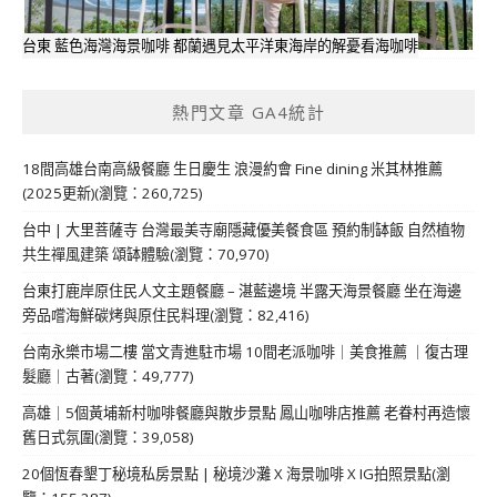
台東 藍色海灣海景咖啡 都蘭遇見太平洋東海岸的解憂看海咖啡
熱門文章 GA4統計
18間高雄台南高級餐廳 生日慶生 浪漫約會 Fine dining 米其林推薦
(2025更新)(瀏覽：260,725)
台中 | 大里菩薩寺 台灣最美寺廟隱藏優美餐食區 預約制缽飯 自然植物
共生禪風建築 頌缽體驗(瀏覽：70,970)
台東打鹿岸原住民人文主題餐廳 – 湛藍邊境 半露天海景餐廳 坐在海邊
旁品嚐海鮮碳烤與原住民料理(瀏覽：82,416)
台南永樂市場二樓 當文青進駐市場 10間老派咖啡｜美食推薦 ｜復古理
髮廳｜古著(瀏覽：49,777)
高雄｜5個黃埔新村咖啡餐廳與散步景點 鳳山咖啡店推薦 老眷村再造懷
舊日式氛圍(瀏覽：39,058)
20個恆春墾丁秘境私房景點 | 秘境沙灘 X 海景咖啡 X IG拍照景點(瀏