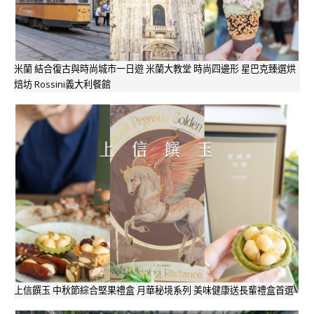
米蘭 結合復古與時尚城市一日遊 米蘭大教堂 時尚四邊形 星巴克臻選烘
焙坊 Rossini義大利餐館
上信饌玉 中秋節綜合堅果禮盒 月華秘境系列 美味健康送長輩禮盒首選