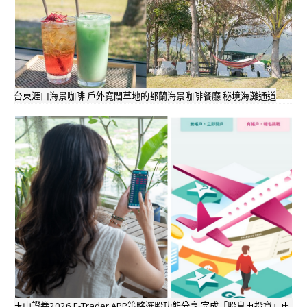
台東涯口海景咖啡 戶外寬闊草地的都蘭海景咖啡餐廳 秘境海灘通道
玉山證券2026 E-Trader APP策略選股功能分享 完成「股息再投資」再