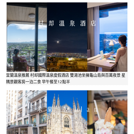
宜蘭溫泉推薦 村却國際溫泉度假酒店 雙湯池坐擁龜山島與百萬夜景 星
隅景觀客房一泊二食 早午餐至12點半