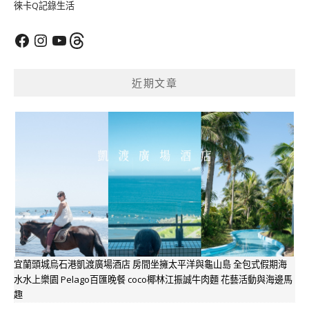
徠卡Q記錄生活
Facebook
Instagram
YouTube
Threads
近期文章
宜蘭頭城烏石港凱渡廣場酒店 房間坐擁太平洋與龜山島 全包式假期海
水水上樂園 Pelago百匯晚餐 coco椰林江振誠牛肉麵 花藝活動與海邊馬
趣