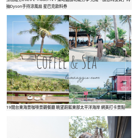
抽Dyson手持涼風扇 星巴克飲料券
19間台東海景咖啡景觀餐廳 眺望蔚藍東部太平洋海岸 網美打卡景點