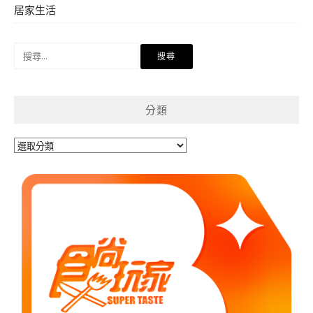
居家生活
搜
尋
關
鍵
分類
字:
分
類