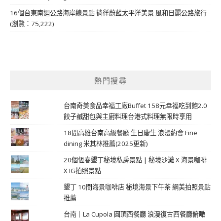
16個台東南迴公路海岸線景點 徜徉蔚藍太平洋美景 風和日麗公路旅行
(瀏覽：75,222)
熱門搜尋
台南奇美食品幸福工廠Buffet 158元幸福吃到飽2.0
餃子鹹甜包與主廚料理台港式料理無限時享用
18間高雄台南高級餐廳 生日慶生 浪漫約會 Fine
dining 米其林推薦(2025更新)
20個恆春墾丁秘境私房景點 | 秘境沙灘 X 海景咖啡
X IG拍照景點
墾丁 10間海景咖啡店 秘境海景下午茶 網美拍照景點
推薦
台南｜La Cupola 圓頂西餐廳 浪漫復古西餐廳俯瞰