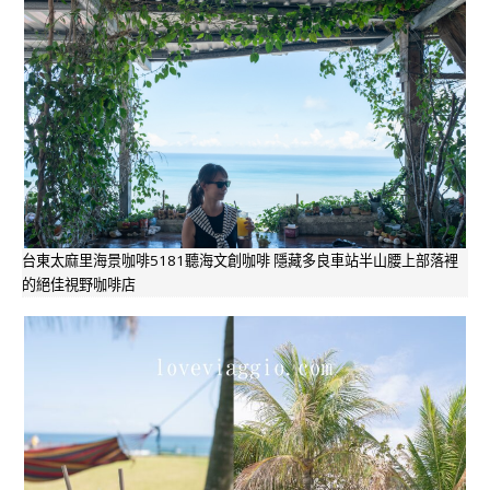
台東太麻里海景咖啡5181聽海文創咖啡 隱藏多良車站半山腰上部落裡
的絕佳視野咖啡店