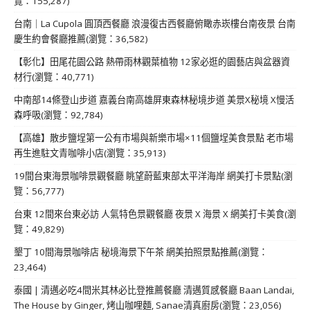
覽：155,287)
台南｜La Cupola 圓頂西餐廳 浪漫復古西餐廳俯瞰赤崁樓台南夜景 台南
慶生約會餐廳推薦(瀏覽：36,582)
【彰化】田尾花園公路 熱帶雨林觀葉植物 12家必逛的園藝店與盆器資
材行(瀏覽：40,771)
中南部14條登山步道 嘉義台南高雄屏東森林秘境步道 美景X秘境 X慢活
森呼吸(瀏覽：92,784)
【高雄】散步鹽埕第一公有市場與新樂市場×11個鹽埕美食景點 老市場
再生進駐文青咖啡小店(瀏覽：35,913)
19間台東海景咖啡景觀餐廳 眺望蔚藍東部太平洋海岸 網美打卡景點(瀏
覽：56,777)
台東 12間來台東必訪 人氣特色景觀餐廳 夜景 X 海景 X 網美打卡美食(瀏
覽：49,829)
墾丁 10間海景咖啡店 秘境海景下午茶 網美拍照景點推薦(瀏覽：
23,464)
泰國 | 清邁必吃4間米其林必比登推薦餐廳 清邁質感餐廳 Baan Landai,
The House by Ginger, 烤山咖哩麵, Sanae清真廚房(瀏覽：23,056)