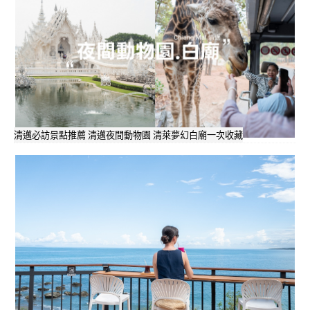
清邁必訪景點推薦 清邁夜間動物園 清萊夢幻白廟一次收藏