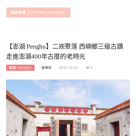
CONTINUE READING
【澎湖 Penghu】二崁聚落 西嶼鄉三級古蹟
走進澎湖400年古厝的老時光
澎湖 PENGHU
薇樂莉
2016-10-25
1