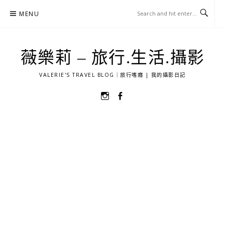
Skip
MENU
to
content
薇樂莉 – 旅行.生活.攝影
VALERIE'S TRAVEL BLOG｜旅行嗜癮 | 我的攝影日記
選
選
單
單
項
項
目
目