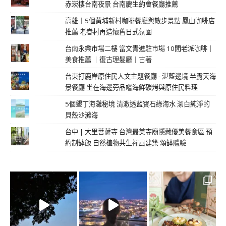
赤崁樓台南夜景 台南慶生約會餐廳推薦
高雄｜5個黃埔新村咖啡餐廳與散步景點 鳳山咖啡店
推薦 老眷村再造懷舊日式氛圍
台南永樂市場二樓 當文青進駐市場 10間老派咖啡｜
美食推薦 ｜復古理髮廳｜古著
台東打鹿岸原住民人文主題餐廳 - 湛藍邊境 半露天海
景餐廳 坐在海邊旁品嚐海鮮碳烤與原住民料理
5個墾丁海灘秘境 清澈透藍寶石綠海水 潔白純淨的
貝殼沙灘海
台中 | 大里菩薩寺 台灣最美寺廟隱藏優美餐食區 預
約制缽飯 自然植物共生禪風建築 頌缽體驗