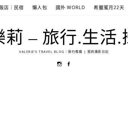
飯店｜民宿
懶人包
國外 WORLD
希臘蜜月22天
莉 – 旅行.生活
VALERIE'S TRAVEL BLOG｜旅行嗜癮 | 我的攝影日記
選
選
單
單
項
項
目
目