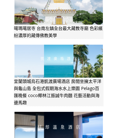
噶瑪噶居寺 台南左鎮全台最大藏教寺廟 色彩繽
紛濃厚的藏傳佛教美學
宜蘭頭城烏石港凱渡廣場酒店 房間坐擁太平洋
與龜山島 全包式假期海水水上樂園 Pelago百
匯晚餐 coco椰林江振誠牛肉麵 花藝活動與海
邊馬趣