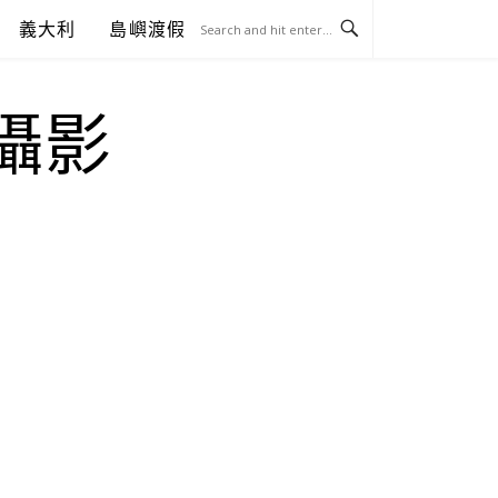
義大利
島嶼渡假
.攝影