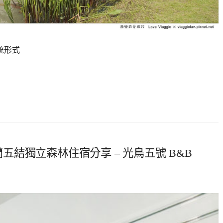
統形式
蘭五結獨立森林住宿分享 – 光鳥五號 B&B