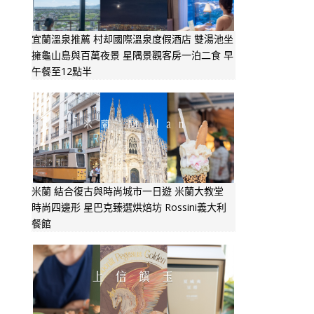
宜蘭溫泉推薦 村却國際溫泉度假酒店 雙湯池坐
擁龜山島與百萬夜景 星隅景觀客房一泊二食 早
午餐至12點半
米蘭 結合復古與時尚城市一日遊 米蘭大教堂
時尚四邊形 星巴克臻選烘焙坊 Rossini義大利
餐館