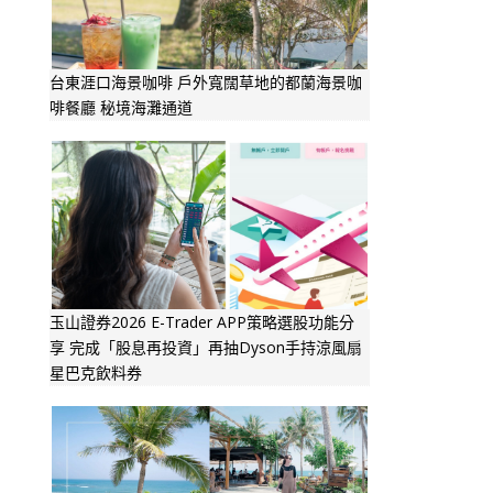
台東涯口海景咖啡 戶外寬闊草地的都蘭海景咖
啡餐廳 秘境海灘通道
玉山證券2026 E-Trader APP策略選股功能分
享 完成「股息再投資」再抽Dyson手持涼風扇
星巴克飲料券