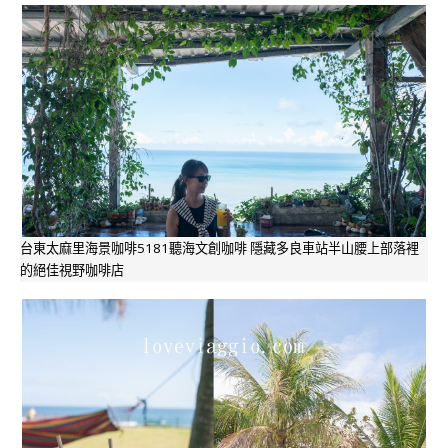
台東太麻里海景咖啡5181聽海文創咖啡 隱藏多良車站半山腰上部落裡
的絕佳視野咖啡店