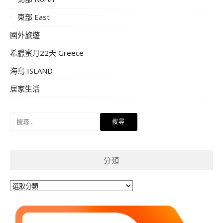
東部 East
國外旅遊
希臘蜜月22天 Greece
海島 ISLAND
居家生活
搜
尋
關
鍵
分類
字:
分
類