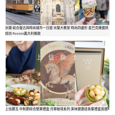
米蘭 結合復古與時尚城市一日遊 米蘭大教堂 時尚四邊形 星巴克臻選烘
焙坊 Rossini義大利餐館
上信饌玉 中秋節綜合堅果禮盒 月華秘境系列 美味健康送長輩禮盒首選