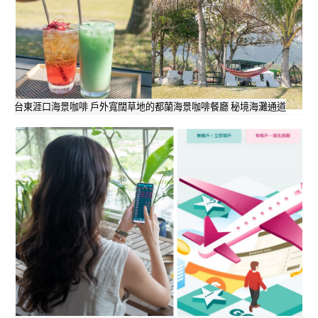
台東涯口海景咖啡 戶外寬闊草地的都蘭海景咖啡餐廳 秘境海灘通道