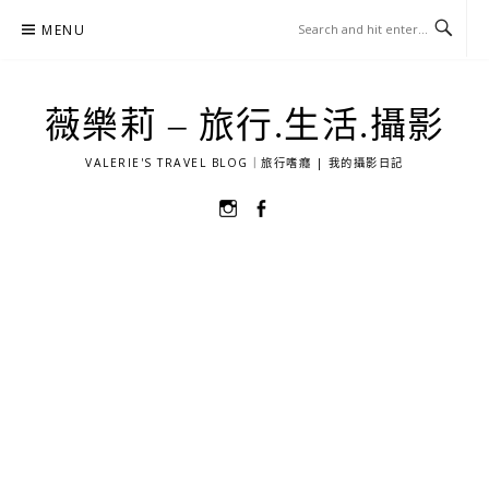
Skip
MENU
to
content
薇樂莉 – 旅行.生活.攝影
VALERIE'S TRAVEL BLOG｜旅行嗜癮 | 我的攝影日記
選
選
單
單
項
項
目
目