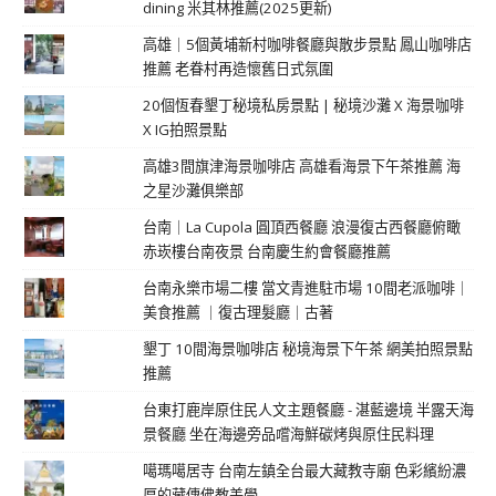
dining 米其林推薦(2025更新)
高雄｜5個黃埔新村咖啡餐廳與散步景點 鳳山咖啡店
推薦 老眷村再造懷舊日式氛圍
20個恆春墾丁秘境私房景點 | 秘境沙灘 X 海景咖啡
X IG拍照景點
高雄3間旗津海景咖啡店 高雄看海景下午茶推薦 海
之星沙灘俱樂部
台南｜La Cupola 圓頂西餐廳 浪漫復古西餐廳俯瞰
赤崁樓台南夜景 台南慶生約會餐廳推薦
台南永樂市場二樓 當文青進駐市場 10間老派咖啡｜
美食推薦 ｜復古理髮廳｜古著
墾丁 10間海景咖啡店 秘境海景下午茶 網美拍照景點
推薦
台東打鹿岸原住民人文主題餐廳 - 湛藍邊境 半露天海
景餐廳 坐在海邊旁品嚐海鮮碳烤與原住民料理
噶瑪噶居寺 台南左鎮全台最大藏教寺廟 色彩繽紛濃
厚的藏傳佛教美學