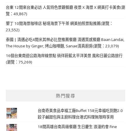
台東 12間來台東必訪 人氣特色景觀餐廳 夜景 X 海景 X 網美打卡美食(瀏
覽：49,867)
墾丁 10間海景咖啡店 秘境海景下午茶 網美拍照景點推薦(瀏覽：
23,552)
泰國 | 清邁必吃4間米其林必比登推薦餐廳 清邁質感餐廳 Baan Landai,
The House by Ginger, 烤山咖哩麵, Sanae清真廚房(瀏覽：23,079)
16個台東南迴公路海岸線景點 徜徉蔚藍太平洋美景 風和日麗公路旅行
(瀏覽：75,269)
熱門搜尋
台南奇美食品幸福工廠Buffet 158元幸福吃到飽2.0
餃子鹹甜包與主廚料理台港式料理無限時享用
18間高雄台南高級餐廳 生日慶生 浪漫約會 Fine