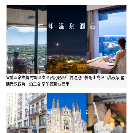
宜蘭溫泉推薦 村却國際溫泉度假酒店 雙湯池坐擁龜山島與百萬夜景 星
隅景觀客房一泊二食 早午餐至12點半