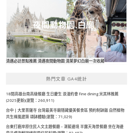
清邁必訪景點推薦 清邁夜間動物園 清萊夢幻白廟一次收藏
熱門文章 GA4統計
18間高雄台南高級餐廳 生日慶生 浪漫約會 Fine dining 米其林推薦
(2025更新)(瀏覽：260,911)
台中 | 大里菩薩寺 台灣最美寺廟隱藏優美餐食區 預約制缽飯 自然植物
共生禪風建築 頌缽體驗(瀏覽：71,029)
台東打鹿岸原住民人文主題餐廳 – 湛藍邊境 半露天海景餐廳 坐在海邊
旁品嚐海鮮碳烤與原住民料理(瀏覽：82,487)