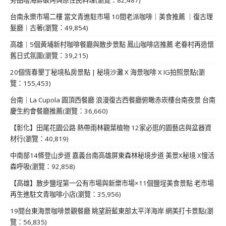
台南永樂市場二樓 當文青進駐市場 10間老派咖啡｜美食推薦 ｜復古理
髮廳｜古著(瀏覽：49,854)
高雄｜5個黃埔新村咖啡餐廳與散步景點 鳳山咖啡店推薦 老眷村再造懷
舊日式氛圍(瀏覽：39,215)
20個恆春墾丁秘境私房景點 | 秘境沙灘 X 海景咖啡 X IG拍照景點(瀏
覽：155,453)
台南｜La Cupola 圓頂西餐廳 浪漫復古西餐廳俯瞰赤崁樓台南夜景 台南
慶生約會餐廳推薦(瀏覽：36,660)
【彰化】田尾花園公路 熱帶雨林觀葉植物 12家必逛的園藝店與盆器資
材行(瀏覽：40,819)
中南部14條登山步道 嘉義台南高雄屏東森林秘境步道 美景X秘境 X慢活
森呼吸(瀏覽：92,858)
【高雄】散步鹽埕第一公有市場與新樂市場×11個鹽埕美食景點 老市場
再生進駐文青咖啡小店(瀏覽：35,956)
19間台東海景咖啡景觀餐廳 眺望蔚藍東部太平洋海岸 網美打卡景點(瀏
覽：56,835)