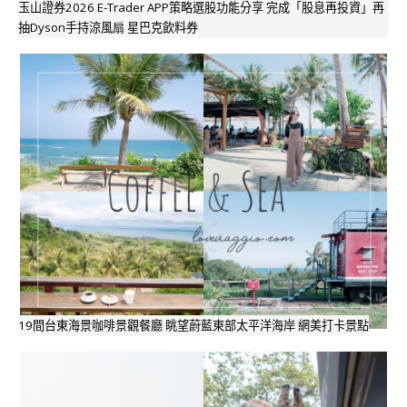
玉山證券2026 E-Trader APP策略選股功能分享 完成「股息再投資」再
抽Dyson手持涼風扇 星巴克飲料券
19間台東海景咖啡景觀餐廳 眺望蔚藍東部太平洋海岸 網美打卡景點