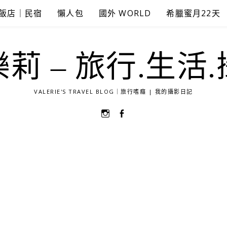
飯店｜民宿
懶人包
國外 WORLD
希臘蜜月22天
莉 – 旅行.生活
VALERIE'S TRAVEL BLOG｜旅行嗜癮 | 我的攝影日記
選
選
單
單
項
項
目
目