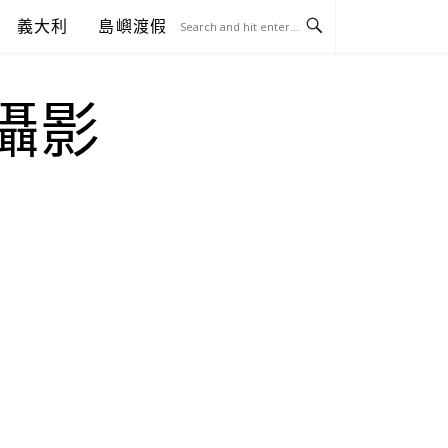
義大利
島嶼渡假
.攝影