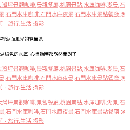
這裡湖面風光飽覽無遺
片湖綠色的水庫
心情頓時都豁然開朗了