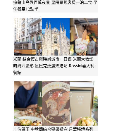
擁龜山島與百萬夜景 星隅景觀客房一泊二食 早
午餐至12點半
米蘭 結合復古與時尚城市一日遊 米蘭大教堂
時尚四邊形 星巴克臻選烘焙坊 Rossini義大利
餐館
上信饌玉 中秋節綜合堅果禮盒 月華秘境系列