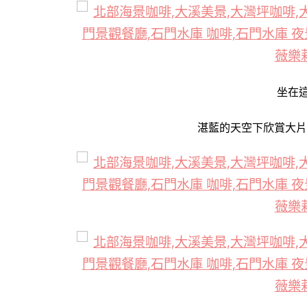
坐在
湛藍的天空下
欣賞大