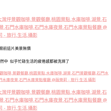
眼前這片美景無價
自然中
似乎忙碌生活的疲倦感都被洗滌了