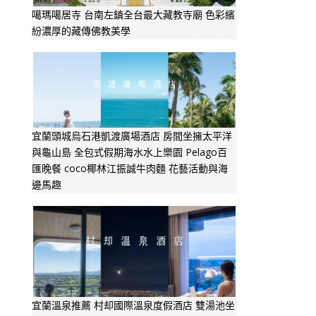
噶瑪噶居寺 台南左鎮全台最大藏教寺廟 色彩繽
紛濃厚的藏傳佛教美學
宜蘭頭城烏石港凱渡廣場酒店 房間坐擁太平洋
與龜山島 全包式假期海水水上樂園 Pelago百
匯晚餐 coco椰林江振誠牛肉麵 花藝活動與海
邊馬趣
宜蘭溫泉推薦 村却國際溫泉度假酒店 雙湯池坐