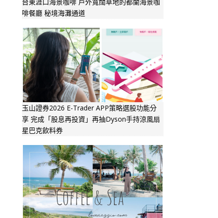
台東涯口海景咖啡 戶外寬闊草地的都蘭海景咖
啡餐廳 秘境海灘通道
玉山證券2026 E-Trader APP策略選股功能分
享 完成「股息再投資」再抽Dyson手持涼風扇
星巴克飲料券