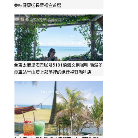
美味健康送長輩禮盒首選
台東太麻里海景咖啡5181聽海文創咖啡 隱藏多
良車站半山腰上部落裡的絕佳視野咖啡店