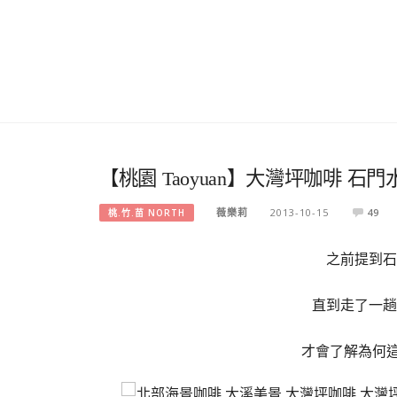
【桃園 Taoyuan】大灣坪咖啡 
薇樂莉
2013-10-15
49
桃.竹.苗 NORTH
之前提到石
直到走了一趟
才會了解為何