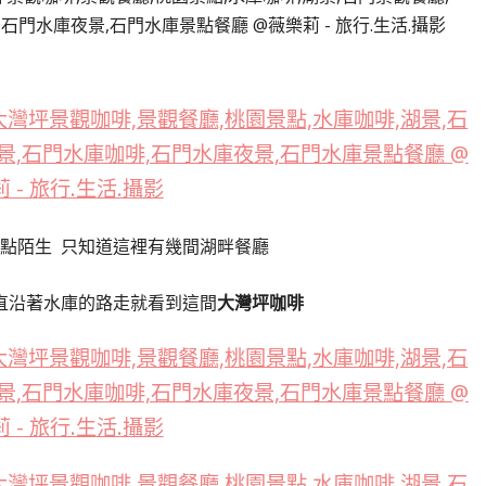
有點陌生
只知道這裡有幾間湖畔餐廳
直沿著水庫的路走
就看到這間
大灣坪咖啡