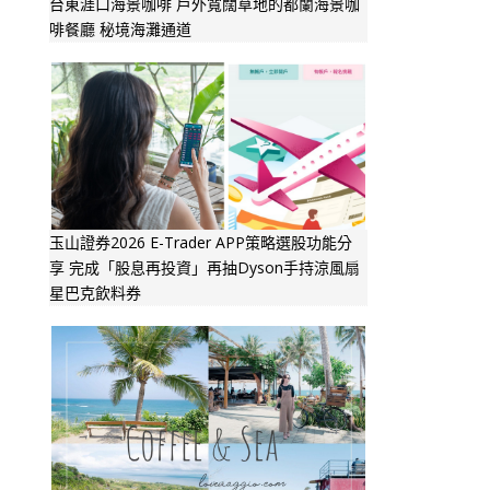
台東涯口海景咖啡 戶外寬闊草地的都蘭海景咖
啡餐廳 秘境海灘通道
玉山證券2026 E-Trader APP策略選股功能分
享 完成「股息再投資」再抽Dyson手持涼風扇
星巴克飲料券