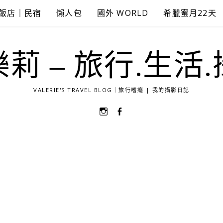
飯店｜民宿
懶人包
國外 WORLD
希臘蜜月22天
莉 – 旅行.生活
VALERIE'S TRAVEL BLOG｜旅行嗜癮 | 我的攝影日記
選
選
單
單
項
項
目
目