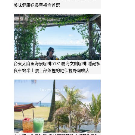
美味健康送長輩禮盒首選
台東太麻里海景咖啡5181聽海文創咖啡 隱藏多
良車站半山腰上部落裡的絕佳視野咖啡店