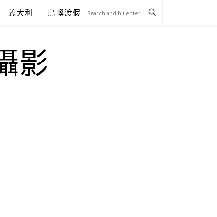
義大利
島嶼渡假
.攝影