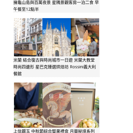
擁龜山島與百萬夜景 星隅景觀客房一泊二食 早
午餐至12點半
米蘭 結合復古與時尚城市一日遊 米蘭大教堂
時尚四邊形 星巴克臻選烘焙坊 Rossini義大利
餐館
上信饌玉 中秋節綜合堅果禮盒 月華秘境系列