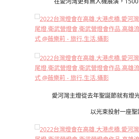
在愛河灣更有無人機展演，150
愛河灣主燈從去年聖誕節就有燈
以光束投射一座聖