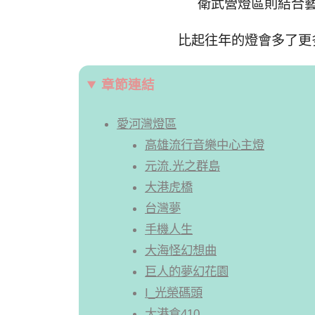
衛武營燈區則結合
比起往年的燈會多了更
章節連結
愛河灣燈區
高雄流行音樂中心主燈
元流.光之群島
大港虎橋
台灣夢
手機人生
大海怪幻想曲
巨人的夢幻花園
I_光榮碼頭
大港倉410