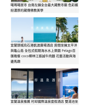
噶瑪噶居寺 台南左鎮全台最大藏教寺廟 色彩繽
紛濃厚的藏傳佛教美學
宜蘭頭城烏石港凱渡廣場酒店 房間坐擁太平洋
與龜山島 全包式假期海水水上樂園 Pelago百
匯晚餐 coco椰林江振誠牛肉麵 花藝活動與海
邊馬趣
宜蘭溫泉推薦 村却國際溫泉度假酒店 雙湯池坐