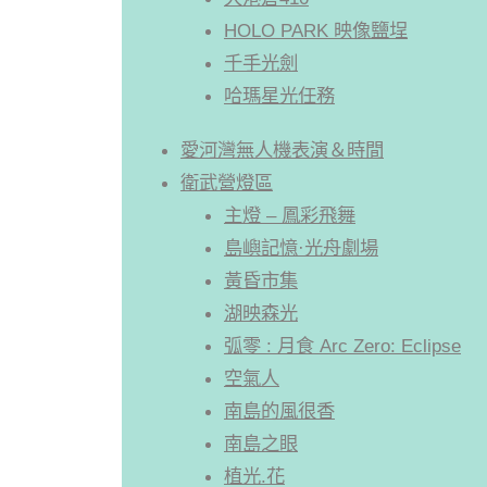
HOLO PARK 映像鹽埕
千手光劍
哈瑪星光任務
愛河灣無人機表演＆時間
衛武營燈區
主燈 – 鳳彩飛舞
島嶼記憶·光舟劇場
黃昏市集
湖映森光
弧零 : 月食 Arc Zero: Eclipse
空氣人
南島的風很香
南島之眼
植光.花