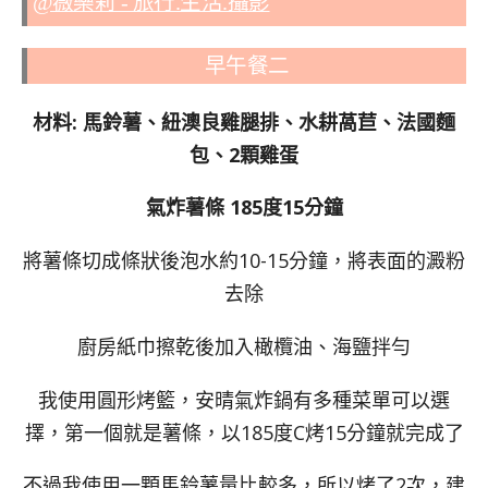
早午餐二
材料: 馬鈴薯、紐澳良雞腿排、水耕萵苣、法國麵
包、2顆雞蛋
氣炸薯條 185度15分鐘
將薯條切成條狀後泡水約10-15分鐘，將表面的澱粉
去除
廚房紙巾擦乾後加入橄欖油、海鹽拌勻
我使用圓形烤籃，安晴氣炸鍋有多種菜單可以選
擇，第一個就是薯條，以185度C烤15分鐘就完成了
不過我使用一顆馬鈴薯量比較多，所以烤了2次，建