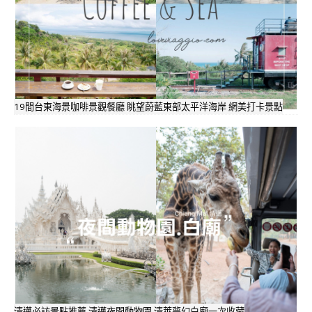
19間台東海景咖啡景觀餐廳 眺望蔚藍東部太平洋海岸 網美打卡景點
清邁必訪景點推薦 清邁夜間動物園 清萊夢幻白廟一次收藏