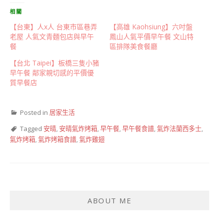
相關
【台東】人x人 台東市區巷弄
【高雄 Kaohsiung】六吋盤
老屋 人氣文青麵包店與早午
鳳山人氣平價早午餐 文山特
餐
區排隊美食餐廳
【台北 Taipei】板橋三隻小豬
早午餐 鄰家親切感的平價優
質早餐店
Posted in
居家生活
Tagged
安晴
,
安晴氣炸烤箱
,
早午餐
,
早午餐食譜
,
氣炸法蘭西多士
,
氣炸烤箱
,
氣炸烤箱食譜
,
氣炸雞翅
ABOUT ME