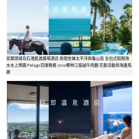
宜蘭頭城烏石港凱渡廣場酒店 房間坐擁太平洋與龜山島 全包式假期海
水水上樂園 Pelago百匯晚餐 coco椰林江振誠牛肉麵 花藝活動與海邊馬
趣