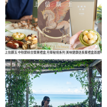
上信饌玉 中秋節綜合堅果禮盒 月華秘境系列 美味健康送長輩禮盒首選