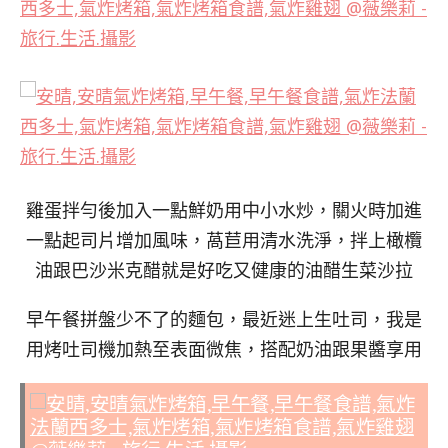
雞蛋拌勻後加入一點鮮奶用中小水炒，關火時加進
一點起司片增加風味，萵苣用清水洗淨，拌上橄欖
油跟巴沙米克醋就是好吃又健康的油醋生菜沙拉
早午餐拼盤少不了的麵包，最近迷上生吐司，我是
用烤吐司機加熱至表面微焦，搭配奶油跟果醬享用