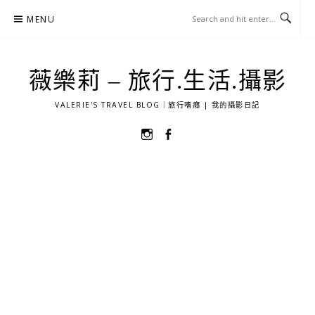
Skip
MENU
to
content
薇樂莉 – 旅行.生活.攝影
VALERIE'S TRAVEL BLOG｜旅行嗜癮 | 我的攝影日記
選
選
單
單
項
項
目
目