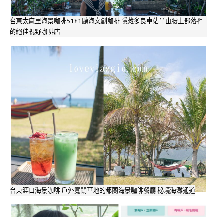
台東太麻里海景咖啡5181聽海文創咖啡 隱藏多良車站半山腰上部落裡
的絕佳視野咖啡店
台東涯口海景咖啡 戶外寬闊草地的都蘭海景咖啡餐廳 秘境海灘通道