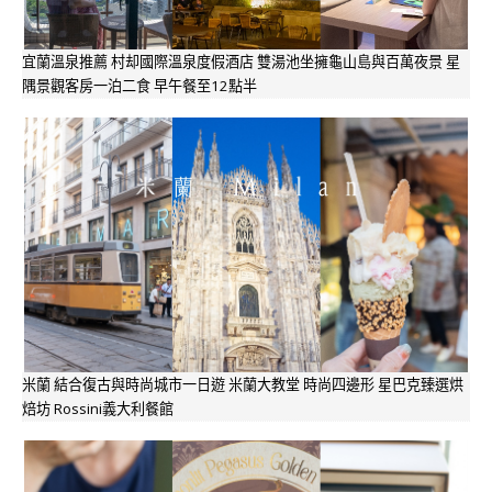
宜蘭溫泉推薦 村却國際溫泉度假酒店 雙湯池坐擁龜山島與百萬夜景 星
隅景觀客房一泊二食 早午餐至12點半
米蘭 結合復古與時尚城市一日遊 米蘭大教堂 時尚四邊形 星巴克臻選烘
焙坊 Rossini義大利餐館