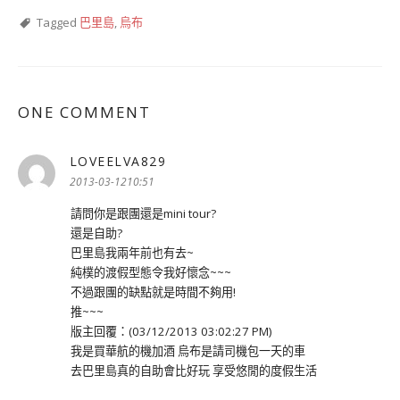
Tagged
巴里島
,
烏布
ONE COMMENT
LOVEELVA829
表
示:
2013-03-1210:51
請問你是跟團還是mini tour?
還是自助?
巴里島我兩年前也有去~
純樸的渡假型態令我好懷念~~~
不過跟團的缺點就是時間不夠用!
推~~~
版主回覆：(03/12/2013 03:02:27 PM)
我是買華航的機加酒 烏布是請司機包一天的車
去巴里島真的自助會比好玩 享受悠閒的度假生活