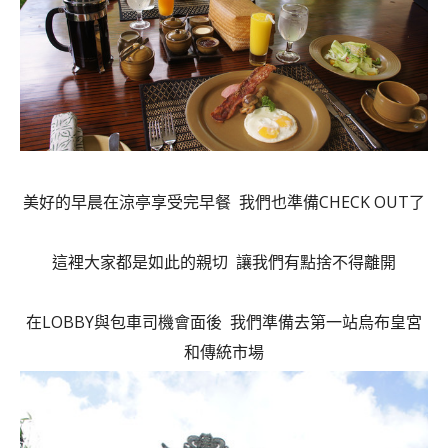
CHECK OUT
美好的早晨在涼亭享受完早餐
我們也準備
了
這裡大家都是如此的親切
讓我們有點捨不得離開
LOBBY
在
與包車司機會面後
我們準備去第一站烏布皇宮
和傳統市場