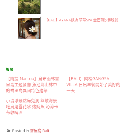
【BALI】AYANA飯店 草莓SPA 金巴蘭沙灘晚餐
相關
【南投 Nantou】烏布雨林峇
【BALI】肉桂GANGSA
里島主題餐廳 魚池鄉山林中
VILLA 日出早餐開始了美好的
的峇里島異國特色建築
一天
小琉球景點烏鬼洞 無敵海景
吃烏鬼雪花冰 烤魷魚 沁涼卡
布敦啤酒
Posted in
峇里島 Bali