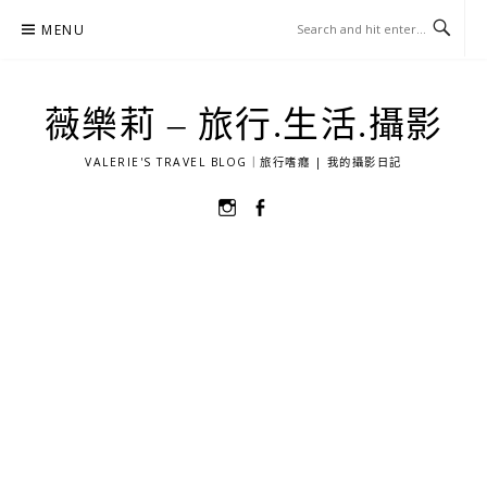
Skip
MENU
to
content
薇樂莉 – 旅行.生活.攝影
VALERIE'S TRAVEL BLOG｜旅行嗜癮 | 我的攝影日記
選
選
單
單
項
項
目
目