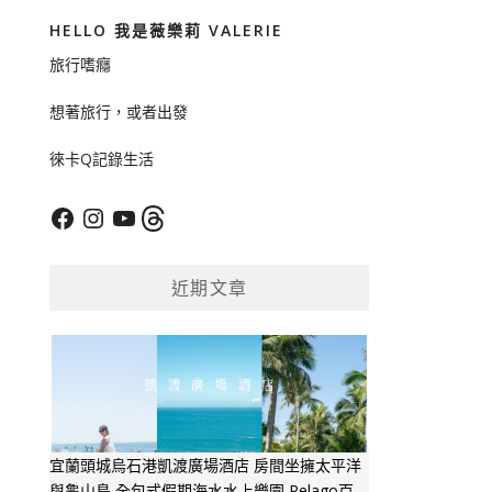
HELLO 我是薇樂莉 VALERIE
旅行嗜癮
想著旅行，或者出發
徠卡Q記錄生活
Facebook
Instagram
YouTube
Threads
近期文章
宜蘭頭城烏石港凱渡廣場酒店 房間坐擁太平洋
與龜山島 全包式假期海水水上樂園 Pelago百