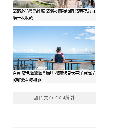
清邁必訪景點推薦 清邁夜間動物園 清萊夢幻白
廟一次收藏
台東 藍色海灣海景咖啡 都蘭遇見太平洋東海岸
的解憂看海咖啡
熱門文章 GA4統計