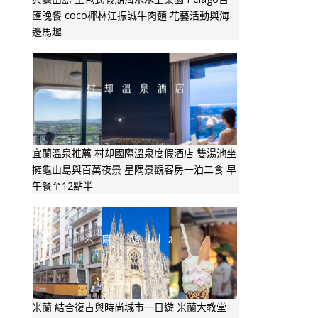
匯晚餐 coco椰林江振誠牛肉麵 花藝活動與海
邊馬趣
宜蘭溫泉推薦 村却國際溫泉度假酒店 雙湯池坐
擁龜山島與百萬夜景 星隅景觀客房一泊二食 早
午餐至12點半
米蘭 結合復古與時尚城市一日遊 米蘭大教堂