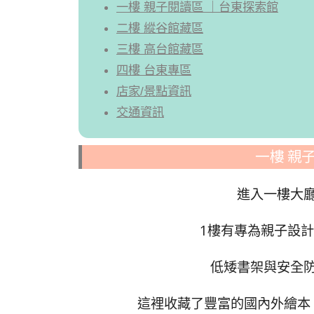
一樓 親子閱讀區 ｜台東探索館
二樓 縱谷館藏區
三樓 高台館藏區
四樓 台東專區
店家/景點資訊
交通資訊
一樓 親
進入一樓大
1樓有專為親子設
低矮書架與安全
這裡收藏了豐富的國內外繪本