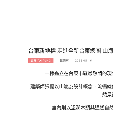
​台東新地標 走進全新台東總圖 
薇樂莉
2026-05-16
台東 TAITUNG
一棟矗立在台東市區最熱鬧的現
建築師張樞以山嵐為設計概念，流暢線
然景
室內則以溫潤木頭與通透自