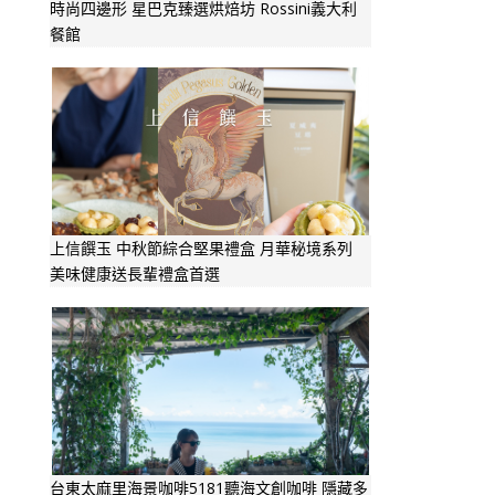
時尚四邊形 星巴克臻選烘焙坊 Rossini義大利
餐館
上信饌玉 中秋節綜合堅果禮盒 月華秘境系列
美味健康送長輩禮盒首選
台東太麻里海景咖啡5181聽海文創咖啡 隱藏多