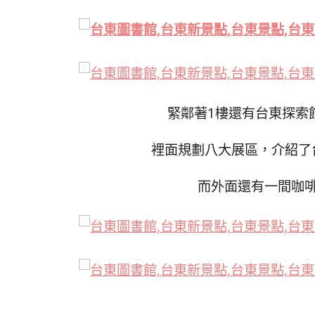
緊鄰著1樓還有台東探索
裡面規劃八大展區，介紹了
而外面還有一間咖