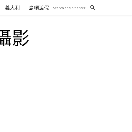
義大利
島嶼渡假
.攝影