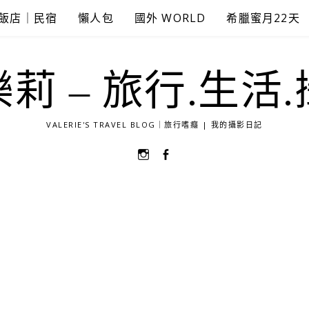
飯店｜民宿
懶人包
國外 WORLD
希臘蜜月22天
莉 – 旅行.生活
VALERIE'S TRAVEL BLOG｜旅行嗜癮 | 我的攝影日記
選
選
單
單
項
項
目
目