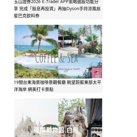
玉山證券2026 E-Trader APP策略選股功能分
享 完成「股息再投資」再抽Dyson手持涼風扇
星巴克飲料券
19間台東海景咖啡景觀餐廳 眺望蔚藍東部太平
洋海岸 網美打卡景點