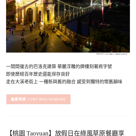
一間間復古的巴洛克建築 華麗浮雕的牌樓刻著商字號
即使歷經百年歷史還能保存良好
走在大溪老街上 一種新與舊的融合 感受到獨特的懷舊韻味
CONTINUE READING
【桃園 Taoyuan】放假日在綠風草原餐廳享