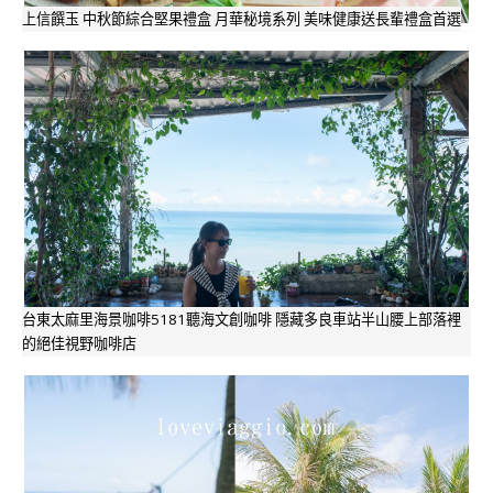
上信饌玉 中秋節綜合堅果禮盒 月華秘境系列 美味健康送長輩禮盒首選
台東太麻里海景咖啡5181聽海文創咖啡 隱藏多良車站半山腰上部落裡
的絕佳視野咖啡店