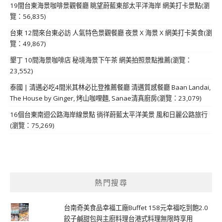
19間台東海景咖啡景觀餐廳 眺望蔚藍東部太平洋海岸 網美打卡景點(瀏
覽：56,835)
台東 12間來台東必訪 人氣特色景觀餐廳 夜景 X 海景 X 網美打卡美食(瀏
覽：49,867)
墾丁 10間海景咖啡店 秘境海景下午茶 網美拍照景點推薦(瀏覽：
23,552)
泰國 | 清邁必吃4間米其林必比登推薦餐廳 清邁質感餐廳 Baan Landai,
The House by Ginger, 烤山咖哩麵, Sanae清真廚房(瀏覽：23,079)
16個台東南迴公路海岸線景點 徜徉蔚藍太平洋美景 風和日麗公路旅行
(瀏覽：75,269)
熱門搜尋
台南奇美食品幸福工廠Buffet 158元幸福吃到飽2.0
餃子鹹甜包與主廚料理台港式料理無限時享用