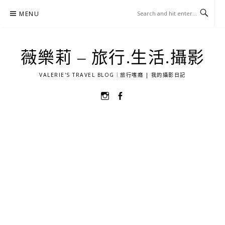
Skip
MENU
to
content
薇樂莉 – 旅行.生活.攝影
VALERIE'S TRAVEL BLOG｜旅行嗜癮 | 我的攝影日記
選
選
單
單
項
項
目
目