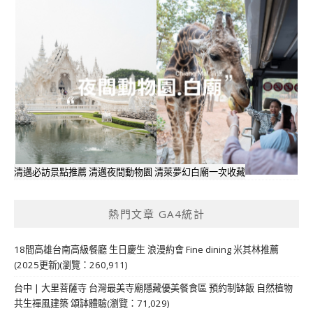
清邁必訪景點推薦 清邁夜間動物園 清萊夢幻白廟一次收藏
熱門文章 GA4統計
18間高雄台南高級餐廳 生日慶生 浪漫約會 Fine dining 米其林推薦
(2025更新)(瀏覽：260,911)
台中 | 大里菩薩寺 台灣最美寺廟隱藏優美餐食區 預約制缽飯 自然植物
共生禪風建築 頌缽體驗(瀏覽：71,029)