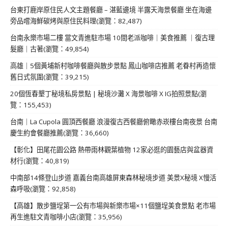
台東打鹿岸原住民人文主題餐廳 – 湛藍邊境 半露天海景餐廳 坐在海邊
旁品嚐海鮮碳烤與原住民料理(瀏覽：82,487)
台南永樂市場二樓 當文青進駐市場 10間老派咖啡｜美食推薦 ｜復古理
髮廳｜古著(瀏覽：49,854)
高雄｜5個黃埔新村咖啡餐廳與散步景點 鳳山咖啡店推薦 老眷村再造懷
舊日式氛圍(瀏覽：39,215)
20個恆春墾丁秘境私房景點 | 秘境沙灘 X 海景咖啡 X IG拍照景點(瀏
覽：155,453)
台南｜La Cupola 圓頂西餐廳 浪漫復古西餐廳俯瞰赤崁樓台南夜景 台南
慶生約會餐廳推薦(瀏覽：36,660)
【彰化】田尾花園公路 熱帶雨林觀葉植物 12家必逛的園藝店與盆器資
材行(瀏覽：40,819)
中南部14條登山步道 嘉義台南高雄屏東森林秘境步道 美景X秘境 X慢活
森呼吸(瀏覽：92,858)
【高雄】散步鹽埕第一公有市場與新樂市場×11個鹽埕美食景點 老市場
再生進駐文青咖啡小店(瀏覽：35,956)