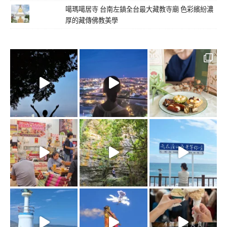
噶瑪噶居寺 台南左鎮全台最大藏教寺廟 色彩繽紛濃
厚的藏傳佛教美學