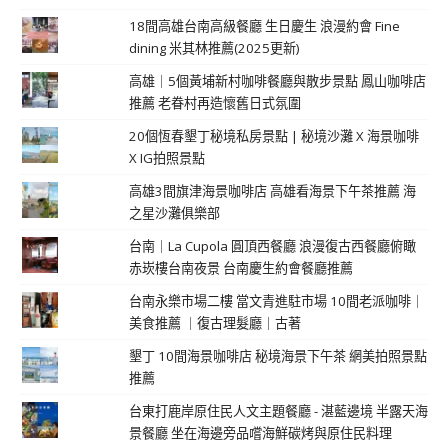
18間高雄台南高級餐廳 生日慶生 浪漫約會 Fine
dining 米其林推薦(2025更新)
高雄｜5個黃埔新村咖啡餐廳與散步景點 鳳山咖啡店
推薦 老眷村再造懷舊日式氛圍
20個恆春墾丁秘境私房景點 | 秘境沙灘 X 海景咖啡
X IG拍照景點
高雄3間旗津海景咖啡店 高雄看海景下午茶推薦 海
之星沙灘俱樂部
台南｜La Cupola 圓頂西餐廳 浪漫復古西餐廳俯瞰
赤崁樓台南夜景 台南慶生約會餐廳推薦
台南永樂市場二樓 當文青進駐市場 10間老派咖啡｜
美食推薦 ｜復古理髮廳｜古著
墾丁 10間海景咖啡店 秘境海景下午茶 網美拍照景點
推薦
台東打鹿岸原住民人文主題餐廳 - 湛藍邊境 半露天海
景餐廳 坐在海邊旁品嚐海鮮碳烤與原住民料理