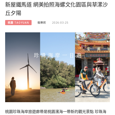
新屋鐵馬道 網美拍照海螺文化園區與草漯沙
丘夕陽
桃園 TAOYUAN
薇樂莉
2026-03-25
桃園珍珠海岸旅遊廊帶是桃園濱海一帶新的觀光景點 珍珠海