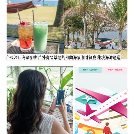
台東涯口海景咖啡 戶外寬闊草地的都蘭海景咖啡餐廳 秘境海灘通道