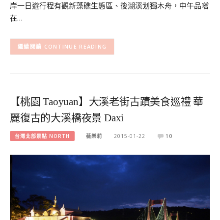
岸一日遊行程有觀新藻礁生態區、後湖溪划獨木舟，中午品嚐
在…
CONTINUE READING
【桃園 Taoyuan】大溪老街古蹟美食巡禮 華
麗復古的大溪橋夜景 Daxi
台灣北部景點 NORTH
薇樂莉
2015-01-22
10