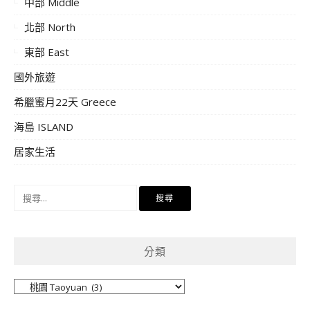
中部 Middle
北部 North
東部 East
國外旅遊
希臘蜜月22天 Greece
海島 ISLAND
居家生活
搜
尋
關
鍵
分類
字:
分
類