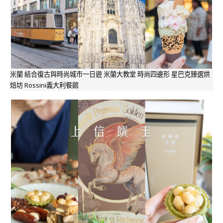
米蘭 結合復古與時尚城市一日遊 米蘭大教堂 時尚四邊形 星巴克臻選烘
焙坊 Rossini義大利餐館