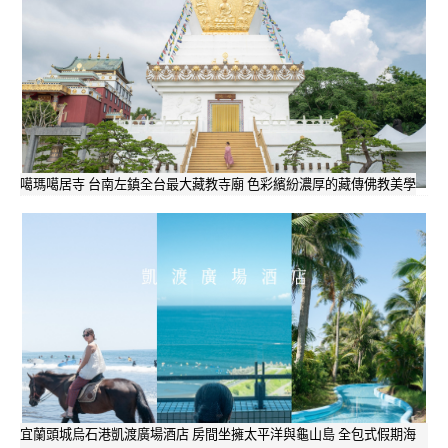
噶瑪噶居寺 台南左鎮全台最大藏教寺廟 色彩繽紛濃厚的藏傳佛教美學
宜蘭頭城烏石港凱渡廣場酒店 房間坐擁太平洋與龜山島 全包式假期海