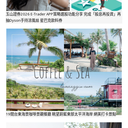
玉山證券2026 E-Trader APP策略選股功能分享 完成「股息再投資」再
抽Dyson手持涼風扇 星巴克飲料券
19間台東海景咖啡景觀餐廳 眺望蔚藍東部太平洋海岸 網美打卡景點