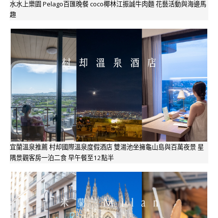
水水上樂園 Pelago百匯晚餐 coco椰林江振誠牛肉麵 花藝活動與海邊馬
趣
宜蘭溫泉推薦 村却國際溫泉度假酒店 雙湯池坐擁龜山島與百萬夜景 星
隅景觀客房一泊二食 早午餐至12點半