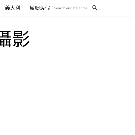
義大利
島嶼渡假
.攝影