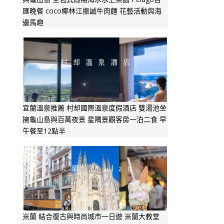
匯晚餐 coco椰林江振誠牛肉麵 花藝活動與海
邊馬趣
宜蘭溫泉推薦 村却國際溫泉度假酒店 雙湯池坐
擁龜山島與百萬夜景 星隅景觀客房一泊二食 早
午餐至12點半
米蘭 結合復古與時尚城市一日遊 米蘭大教堂