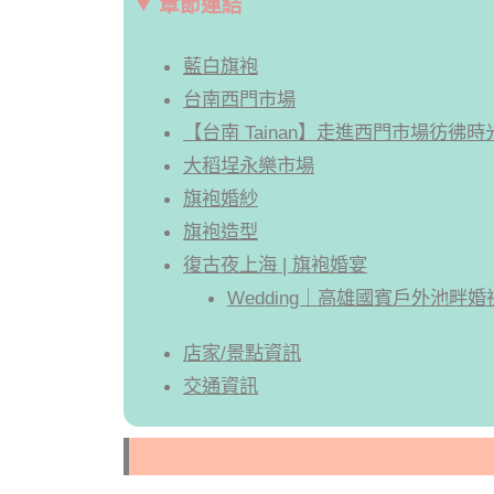
章節連結
藍白旗袍
台南西門市場
【台南 Tainan】走進西門市場彷
大稻埕永樂市場
旗袍婚紗
旗袍造型
復古夜上海 | 旗袍婚宴
Wedding｜高雄國賓戶外池畔
店家/景點資訊
交通資訊