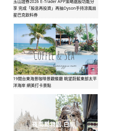
玉山證券2026 E-Trader APP策略選股功能分
享 完成「股息再投資」再抽Dyson手持涼風扇
星巴克飲料券
19間台東海景咖啡景觀餐廳 眺望蔚藍東部太平
洋海岸 網美打卡景點