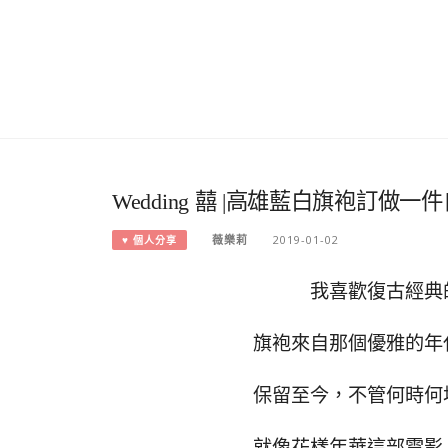
Wedding 囍 |高雄藍白旗袍訂做
薇樂莉
2019-01-02
♥ 個人分享
我喜歡復古經典
旗袍來自那個優雅的年
保留至今，不管何時何
就像花樣年華這部電影