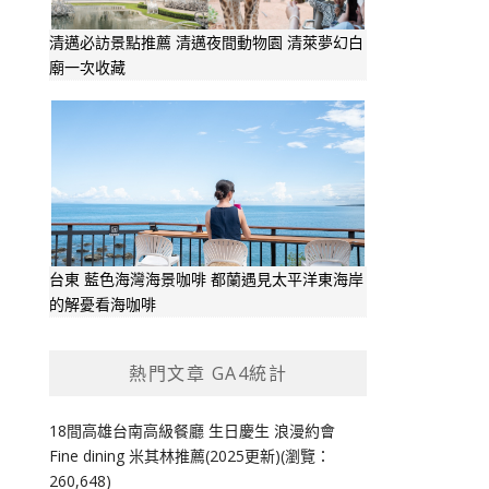
清邁必訪景點推薦 清邁夜間動物園 清萊夢幻白
廟一次收藏
台東 藍色海灣海景咖啡 都蘭遇見太平洋東海岸
的解憂看海咖啡
熱門文章 GA4統計
18間高雄台南高級餐廳 生日慶生 浪漫約會
Fine dining 米其林推薦(2025更新)(瀏覽：
260,648)