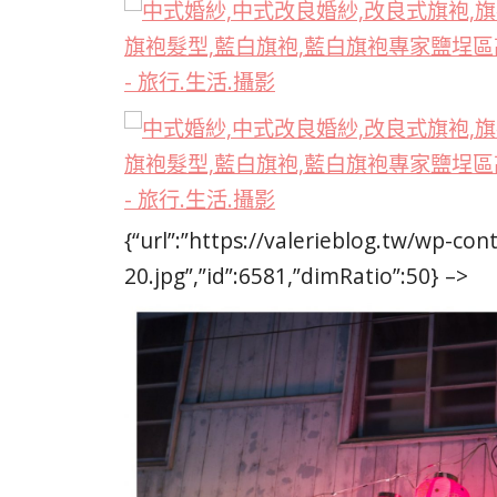
{“url”:”https://valerieblog.tw/wp-c
20.jpg”,”id”:6581,”dimRatio”:50} –>