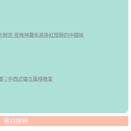
彿時光倒流 夜晚神農街高掛紅燈籠的中國味
婚禮♡中西式復古風格晚宴
藍白旗袍