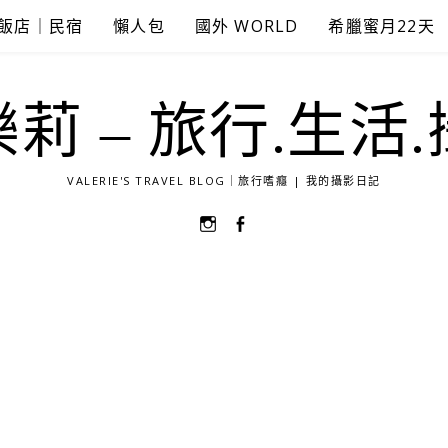
飯店｜民宿
懶人包
國外 WORLD
希臘蜜月22天
莉 – 旅行.生活
VALERIE'S TRAVEL BLOG｜旅行嗜癮 | 我的攝影日記
選
選
單
單
項
項
目
目