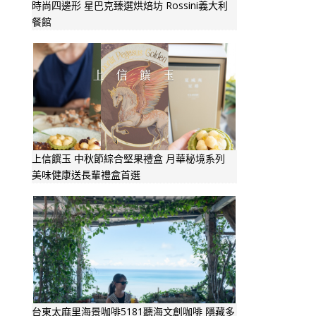
時尚四邊形 星巴克臻選烘焙坊 Rossini義大利
餐館
上信饌玉 中秋節綜合堅果禮盒 月華秘境系列
美味健康送長輩禮盒首選
台東太麻里海景咖啡5181聽海文創咖啡 隱藏多