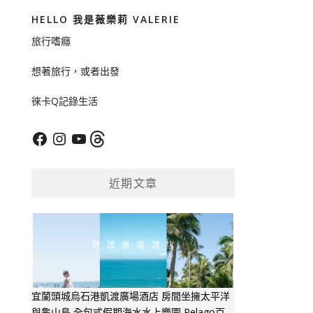
HELLO 我是薇樂莉 VALERIE
旅行嗜癮
想著旅行，或者出發
徠卡Q記錄生活
Facebook
Instagram
YouTube
Threads
近期文章
宜蘭頭城烏石港凱渡廣場酒店 房間坐擁太平洋
與龜山島 全包式假期海水水上樂園 Pelago百