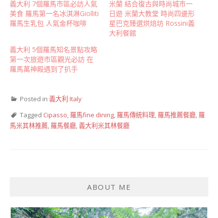
義大利 7個羅馬市區必訪人氣
米蘭 結合復古與時尚城市一
美食 羅馬第一名冰淇淋Giolliti
日遊 米蘭大教堂 時尚四邊形
羅馬生乳包 人氣金杯咖啡
星巴克臻選烘焙坊 Rossini義
大利餐館
義大利 5個羅馬知名景點攻略
第一次旅遊市區觀光必訪 在
羅馬萬神殿遇到了扒手
Posted in
義大利 Italy
Tagged
Cipasso
,
羅馬fine dining
,
羅馬傳統料理
,
羅馬推薦餐廳
,
羅
馬米其林推薦
,
羅馬餐廳
,
義大利米其林餐廳
ABOUT ME