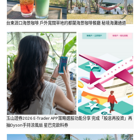
台東涯口海景咖啡 戶外寬闊草地的都蘭海景咖啡餐廳 秘境海灘通道
玉山證券2026 E-Trader APP策略選股功能分享 完成「股息再投資」再
抽Dyson手持涼風扇 星巴克飲料券