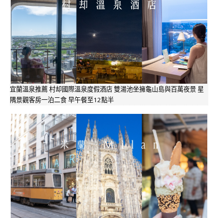
宜蘭溫泉推薦 村却國際溫泉度假酒店 雙湯池坐擁龜山島與百萬夜景 星
隅景觀客房一泊二食 早午餐至12點半