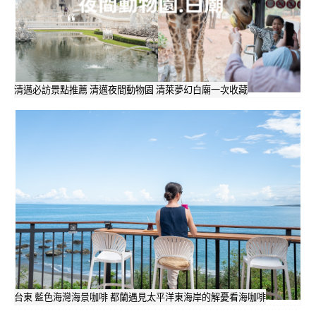
清邁必訪景點推薦 清邁夜間動物園 清萊夢幻白廟一次收藏
台東 藍色海灣海景咖啡 都蘭遇見太平洋東海岸的解憂看海咖啡