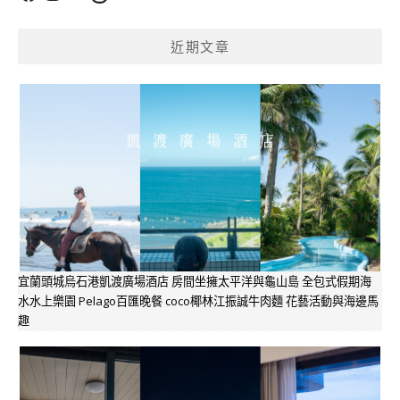
近期文章
宜蘭頭城烏石港凱渡廣場酒店 房間坐擁太平洋與龜山島 全包式假期海
水水上樂園 Pelago百匯晚餐 coco椰林江振誠牛肉麵 花藝活動與海邊馬
趣