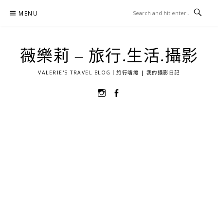
Skip
MENU
to
content
薇樂莉 – 旅行.生活.攝影
VALERIE'S TRAVEL BLOG｜旅行嗜癮 | 我的攝影日記
選
選
單
單
項
項
目
目