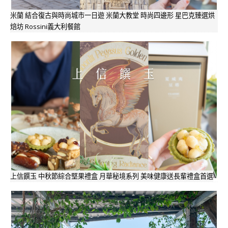
米蘭 結合復古與時尚城市一日遊 米蘭大教堂 時尚四邊形 星巴克臻選烘
焙坊 Rossini義大利餐館
上信饌玉 中秋節綜合堅果禮盒 月華秘境系列 美味健康送長輩禮盒首選