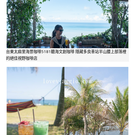
台東太麻里海景咖啡5181聽海文創咖啡 隱藏多良車站半山腰上部落裡
的絕佳視野咖啡店