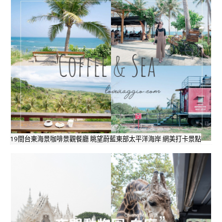
19間台東海景咖啡景觀餐廳 眺望蔚藍東部太平洋海岸 網美打卡景點