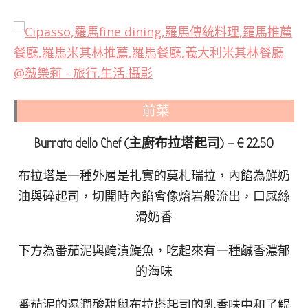
前菜
Burrata dello Chef (主廚布拉塔起司) — € 22.50
布拉塔是一種外層是扎實的莫札瑞拉，內餡為鮮奶
油與碎起司，切開時內餡會像熔岩般流出，口感絲
滑奶香
下方為番茄泥與醃漬鯷魚，吃起來有一種鹹香濃郁
的海味
番茄泥的濕潤酸甜與布拉塔起司的乳香味中和了鯷