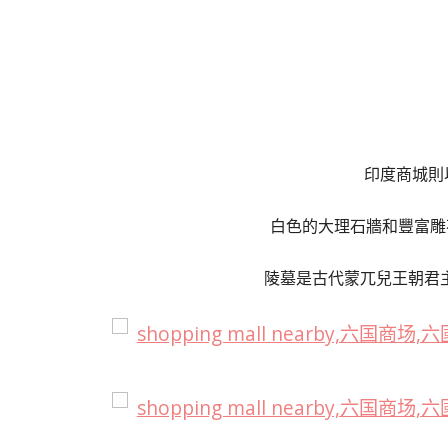
印度商城則
白色的大理石牆和豐富雕
陵墓是古代蒙兀兒王朝君