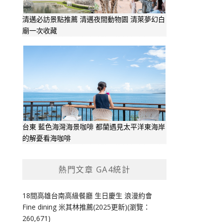
清邁必訪景點推薦 清邁夜間動物園 清萊夢幻白
廟一次收藏
台東 藍色海灣海景咖啡 都蘭遇見太平洋東海岸
的解憂看海咖啡
熱門文章 GA4統計
18間高雄台南高級餐廳 生日慶生 浪漫約會
Fine dining 米其林推薦(2025更新)(瀏覽：
260,671)