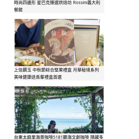
時尚四邊形 星巴克臻選烘焙坊 Rossini義大利
餐館
上信饌玉 中秋節綜合堅果禮盒 月華秘境系列
美味健康送長輩禮盒首選
台東太麻里海景咖啡5181聽海文創咖啡 隱藏多