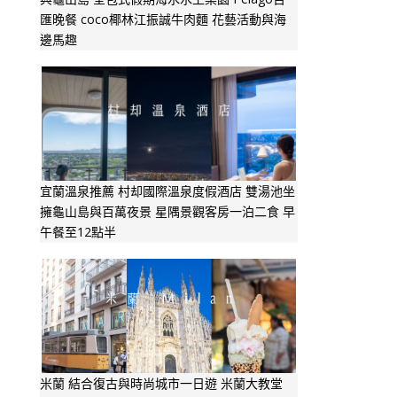
匯晚餐 coco椰林江振誠牛肉麵 花藝活動與海
邊馬趣
宜蘭溫泉推薦 村却國際溫泉度假酒店 雙湯池坐
擁龜山島與百萬夜景 星隅景觀客房一泊二食 早
午餐至12點半
米蘭 結合復古與時尚城市一日遊 米蘭大教堂