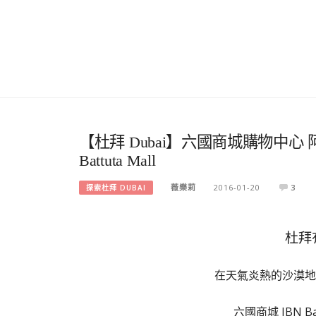
【杜拜 Dubai】六國商城購物中心
Battuta Mall
薇樂莉
2016-01-20
3
探索杜拜 DUBAI
杜拜
在天氣炎熱的沙漠地
六國商城 IBN 