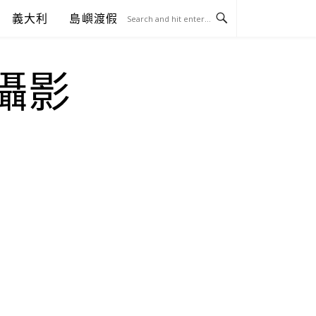
義大利
島嶼渡假
.攝影