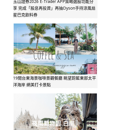
玉山證券2026 E-Trader APP策略選股功能分
享 完成「股息再投資」再抽Dyson手持涼風扇
星巴克飲料券
19間台東海景咖啡景觀餐廳 眺望蔚藍東部太平
洋海岸 網美打卡景點