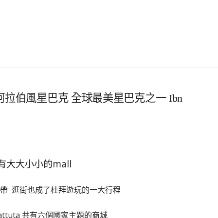
 阿拉伯風星巴克 全球最美星巴克之一 Ibn
有大大小小的mall
帶 逛街也成了杜拜遊玩的一大行程
Battuta 共有六個國家主題的商城