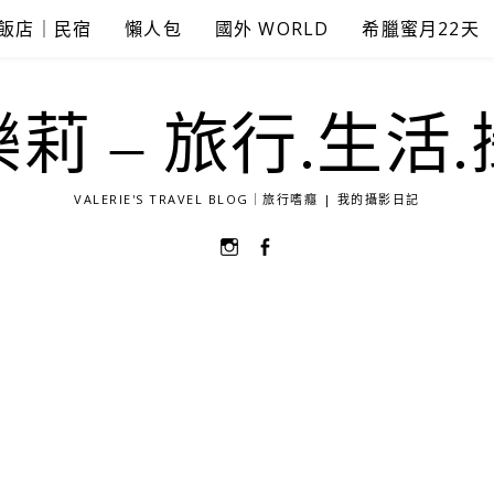
飯店｜民宿
懶人包
國外 WORLD
希臘蜜月22天
莉 – 旅行.生活
VALERIE'S TRAVEL BLOG｜旅行嗜癮 | 我的攝影日記
選
選
單
單
項
項
目
目