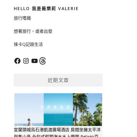
HELLO 我是薇樂莉 VALERIE
旅行嗜癮
想著旅行，或者出發
徠卡Q記錄生活
Facebook
Instagram
YouTube
Threads
近期文章
宜蘭頭城烏石港凱渡廣場酒店 房間坐擁太平洋
與龜山島 全包式假期海水水上樂園 Pelago百