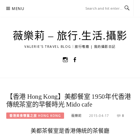
Skip
MENU
to
content
薇樂莉 – 旅行.生活.攝影
VALERIE'S TRAVEL BLOG｜旅行嗜癮 | 我的攝影日記
選
選
單
單
項
項
目
目
【香港 Hong Kong】美都餐室 1950年代香港
傳統茶室的早餐時光 Mido cafe
香港美食懷舊之旅 HONG KONG
薇樂莉
2015-04-17
8
美都茶餐室是香港傳統的茶餐廳