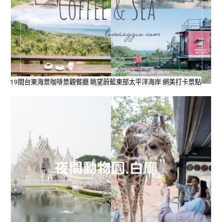
19間台東海景咖啡景觀餐廳 眺望蔚藍東部太平洋海岸 網美打卡景點