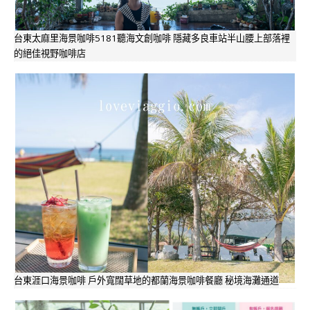
台東太麻里海景咖啡5181聽海文創咖啡 隱藏多良車站半山腰上部落裡
的絕佳視野咖啡店
台東涯口海景咖啡 戶外寬闊草地的都蘭海景咖啡餐廳 秘境海灘通道