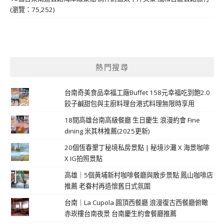
(瀏覽：75,252)
熱門搜尋
台南奇美食品幸福工廠Buffet 158元幸福吃到飽2.0
餃子鹹甜包與主廚料理台港式料理無限時享用
18間高雄台南高級餐廳 生日慶生 浪漫約會 Fine
dining 米其林推薦(2025更新)
20個恆春墾丁秘境私房景點 | 秘境沙灘 X 海景咖啡
X IG拍照景點
高雄｜5個黃埔新村咖啡餐廳與散步景點 鳳山咖啡店
推薦 老眷村再造懷舊日式氛圍
台南｜La Cupola 圓頂西餐廳 浪漫復古西餐廳俯瞰
赤崁樓台南夜景 台南慶生約會餐廳推薦