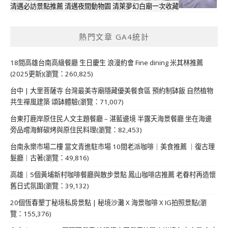
清邁必訪景點推薦 清邁夜間動物園 清萊夢幻白廟一次收藏
熱門文章 GA4統計
18間高雄台南高級餐廳 生日慶生 浪漫約會 Fine dining 米其林推薦
(2025更新)(瀏覽：260,825)
台中 | 大里菩薩寺 台灣最美寺廟隱藏優美餐食區 預約制缽飯 自然植物
共生禪風建築 頌缽體驗(瀏覽：71,007)
台東打鹿岸原住民人文主題餐廳 – 湛藍邊境 半露天海景餐廳 坐在海邊
旁品嚐海鮮碳烤與原住民料理(瀏覽：82,453)
台南永樂市場二樓 當文青進駐市場 10間老派咖啡｜美食推薦 ｜復古理
髮廳｜古著(瀏覽：49,816)
高雄｜5個黃埔新村咖啡餐廳與散步景點 鳳山咖啡店推薦 老眷村再造懷
舊日式氛圍(瀏覽：39,132)
20個恆春墾丁秘境私房景點 | 秘境沙灘 X 海景咖啡 X IG拍照景點(瀏
覽：155,376)