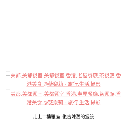
走上二樓雅座 復古陳舊的擺設