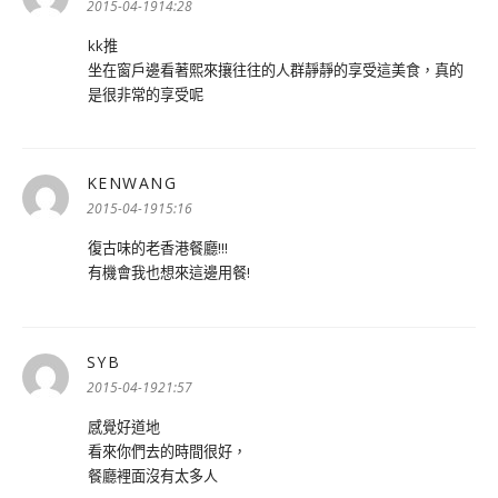
示:
2015-04-1914:28
kk推
坐在窗戶邊看著熙來攘往往的人群靜靜的享受這美食，真的
是很非常的享受呢
KENWANG
表
示:
2015-04-1915:16
復古味的老香港餐廳!!!
有機會我也想來這邊用餐!
SYB
表
示:
2015-04-1921:57
感覺好道地
看來你們去的時間很好，
餐廳裡面沒有太多人