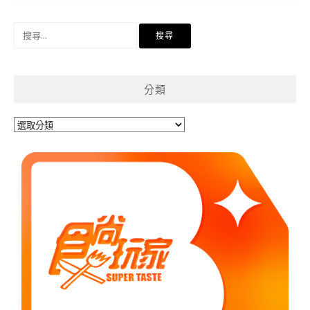
搜
尋
關
鍵
分類
字:
分
類