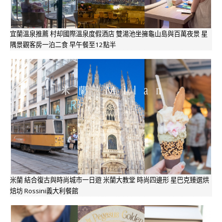
宜蘭溫泉推薦 村却國際溫泉度假酒店 雙湯池坐擁龜山島與百萬夜景 星
隅景觀客房一泊二食 早午餐至12點半
米蘭 結合復古與時尚城市一日遊 米蘭大教堂 時尚四邊形 星巴克臻選烘
焙坊 Rossini義大利餐館