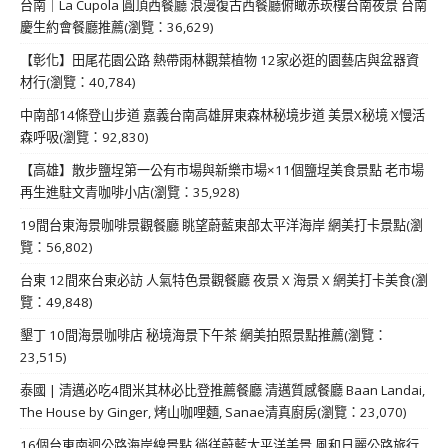
台南｜La Cupola 圓頂西餐廳 浪漫復古西餐廳俯瞰赤崁樓台南夜景 台南
慶生約會餐廳推薦(瀏覽：36,629)
【彰化】田尾花園公路 熱帶雨林觀葉植物 12家必逛的園藝店與盆器資
材行(瀏覽：40,784)
中南部14條登山步道 嘉義台南高雄屏東森林秘境步道 美景X秘境 X慢活
森呼吸(瀏覽：92,830)
【高雄】散步鹽埕第一公有市場與新樂市場×11個鹽埕美食景點 老市場
再生進駐文青咖啡小店(瀏覽：35,928)
19間台東海景咖啡景觀餐廳 眺望蔚藍東部太平洋海岸 網美打卡景點(瀏
覽：56,802)
台東 12間來台東必訪 人氣特色景觀餐廳 夜景 X 海景 X 網美打卡美食(瀏
覽：49,848)
墾丁 10間海景咖啡店 秘境海景下午茶 網美拍照景點推薦(瀏覽：
23,515)
泰國 | 清邁必吃4間米其林必比登推薦餐廳 清邁質感餐廳 Baan Landai,
The House by Ginger, 烤山咖哩麵, Sanae清真廚房(瀏覽：23,070)
16個台東南迴公路海岸線景點 徜徉蔚藍太平洋美景 風和日麗公路旅行