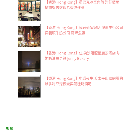
【香港 Hong Kong】星巴克冰室角落 灣仔藍屋
探訪復古懷舊老香港建築
【香港 Hong Kong】佐敦必嚐燉奶 澳洲牛奶公司
與義順牛奶公司 麻辣魚蛋
【香港 Hong Kong】住:尖沙咀龍堡麗景酒店 珍
妮奶油曲奇餅 Jenny Bakery
【香港 Hong Kong】中環夜生活 太平山頂絢麗的
維多利亞港夜景與蘭桂坊酒吧
相關