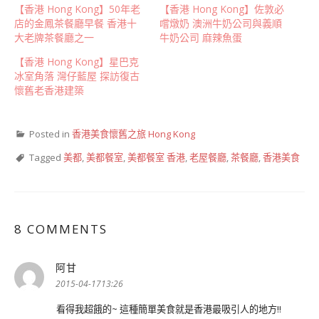
【香港 Hong Kong】50年老
【香港 Hong Kong】佐敦必
店的金鳳茶餐廳早餐 香港十
嚐燉奶 澳洲牛奶公司與義順
大老牌茶餐廳之一
牛奶公司 麻辣魚蛋
【香港 Hong Kong】星巴克
冰室角落 灣仔藍屋 探訪復古
懷舊老香港建築
Posted in
香港美食懷舊之旅 Hong Kong
Tagged
美都
,
美都餐室
,
美都餐室 香港
,
老屋餐廳
,
茶餐廳
,
香港美食
8 COMMENTS
阿甘
表
示:
2015-04-1713:26
看得我超餓的~ 這種簡單美食就是香港最吸引人的地方!!