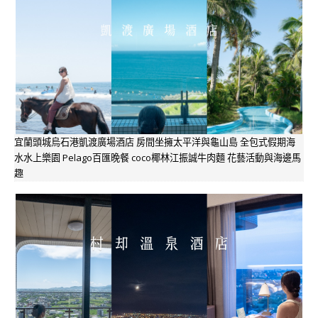
宜蘭頭城烏石港凱渡廣場酒店 房間坐擁太平洋與龜山島 全包式假期海
水水上樂園 Pelago百匯晚餐 coco椰林江振誠牛肉麵 花藝活動與海邊馬
趣