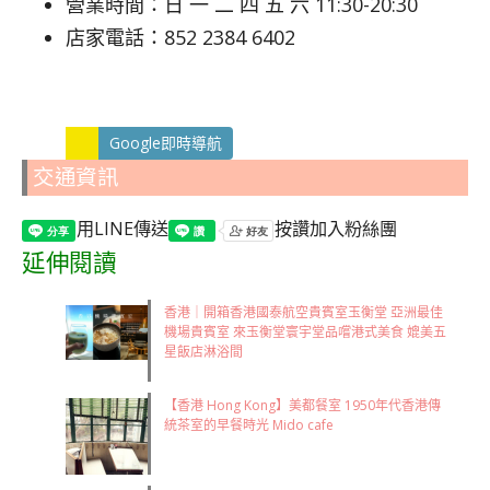
營業時間：日 一 二 四 五 六 11:30-20:30
店家電話：852 2384 6402
Google即時導航
交通資訊
用LINE傳送
按讚加入粉絲團
延伸閱讀
香港｜開箱香港國泰航空貴賓室玉衡堂 亞洲最佳
機場貴賓室 來玉衡堂寰宇堂品嚐港式美食 媲美五
星飯店淋浴間
【香港 Hong Kong】美都餐室 1950年代香港傳
統茶室的早餐時光 Mido cafe