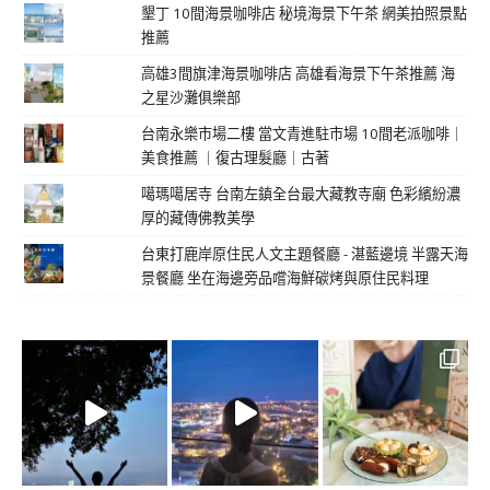
墾丁 10間海景咖啡店 秘境海景下午茶 網美拍照景點
推薦
高雄3間旗津海景咖啡店 高雄看海景下午茶推薦 海
之星沙灘俱樂部
台南永樂市場二樓 當文青進駐市場 10間老派咖啡｜
美食推薦 ｜復古理髮廳｜古著
噶瑪噶居寺 台南左鎮全台最大藏教寺廟 色彩繽紛濃
厚的藏傳佛教美學
台東打鹿岸原住民人文主題餐廳 - 湛藍邊境 半露天海
景餐廳 坐在海邊旁品嚐海鮮碳烤與原住民料理