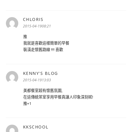
CHLORIS
表
示:
2015-04-1908:21
推
我就是喜歡這樣簡單的早餐
裝潢走懷舊路線 !!!! 喜歡
KENNY'S BLOG
表
示:
2015-04-1913:03
美都餐室超有懷舊氛圍,
在這傳統茶室享用早餐真讓人印象深刻呢!
推+1
KKSCHOOL
表