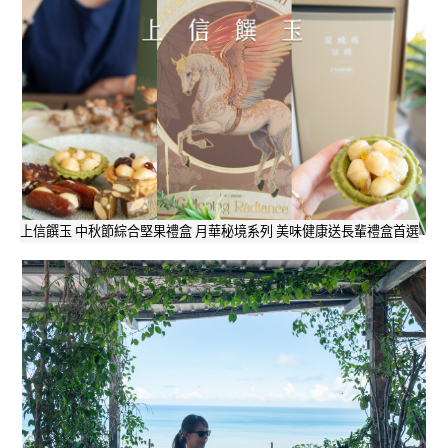
上信饌玉 中秋節綜合堅果禮盒 月華秘境系列 美味健康送長輩禮盒首選