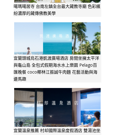
噶瑪噶居寺 台南左鎮全台最大藏教寺廟 色彩繽
紛濃厚的藏傳佛教美學
宜蘭頭城烏石港凱渡廣場酒店 房間坐擁太平洋
與龜山島 全包式假期海水水上樂園 Pelago百
匯晚餐 coco椰林江振誠牛肉麵 花藝活動與海
邊馬趣
宜蘭溫泉推薦 村却國際溫泉度假酒店 雙湯池坐