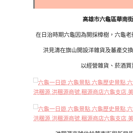
高雄市六龜區華南街3
在日治時期六龜因為開採樟樹，六龜老
洪見濤在旗山開設洋雜貨及蕃產交換
以經營雜貨、菸酒買