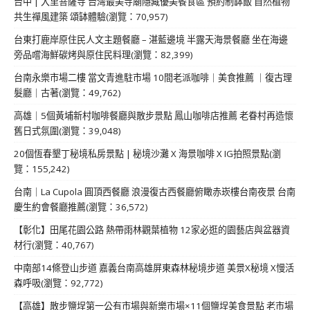
台中 | 大里菩薩寺 台灣最美寺廟隱藏優美餐食區 預約制缽飯 自然植物
共生禪風建築 頌缽體驗(瀏覽：70,957)
台東打鹿岸原住民人文主題餐廳 – 湛藍邊境 半露天海景餐廳 坐在海邊
旁品嚐海鮮碳烤與原住民料理(瀏覽：82,399)
台南永樂市場二樓 當文青進駐市場 10間老派咖啡｜美食推薦 ｜復古理
髮廳｜古著(瀏覽：49,762)
高雄｜5個黃埔新村咖啡餐廳與散步景點 鳳山咖啡店推薦 老眷村再造懷
舊日式氛圍(瀏覽：39,048)
20個恆春墾丁秘境私房景點 | 秘境沙灘 X 海景咖啡 X IG拍照景點(瀏
覽：155,242)
台南｜La Cupola 圓頂西餐廳 浪漫復古西餐廳俯瞰赤崁樓台南夜景 台南
慶生約會餐廳推薦(瀏覽：36,572)
【彰化】田尾花園公路 熱帶雨林觀葉植物 12家必逛的園藝店與盆器資
材行(瀏覽：40,767)
中南部14條登山步道 嘉義台南高雄屏東森林秘境步道 美景X秘境 X慢活
森呼吸(瀏覽：92,772)
【高雄】散步鹽埕第一公有市場與新樂市場×11個鹽埕美食景點 老市場