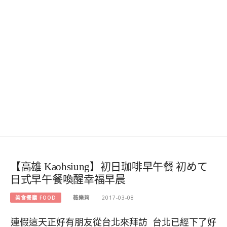
【高雄 Kaohsiung】初日珈啡早午餐 初めて
日式早午餐喚醒幸福早晨
美食餐廳 FOOD
薇樂莉
2017-03-08
連假這天正好有朋友從台北來拜訪 台北已經下了好