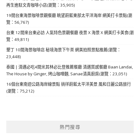
再生進駐文青咖啡小店(瀏覽：35,905)
19間台東海景咖啡景觀餐廳 眺望蔚藍東部太平洋海岸 網美打卡景點(瀏
覽：56,767)
台東 12間來台東必訪 人氣特色景觀餐廳 夜景 X 海景 X 網美打卡美食(瀏
覽：49,811)
墾丁 10間海景咖啡店 秘境海景下午茶 網美拍照景點推薦(瀏覽：
23,448)
泰國 | 清邁必吃4間米其林必比登推薦餐廳 清邁質感餐廳 Baan Landai,
The House by Ginger, 烤山咖哩麵, Sanae清真廚房(瀏覽：23,051)
16個台東南迴公路海岸線景點 徜徉蔚藍太平洋美景 風和日麗公路旅行
(瀏覽：75,212)
熱門搜尋