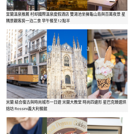
宜蘭溫泉推薦 村却國際溫泉度假酒店 雙湯池坐擁龜山島與百萬夜景 星
隅景觀客房一泊二食 早午餐至12點半
米蘭 結合復古與時尚城市一日遊 米蘭大教堂 時尚四邊形 星巴克臻選烘
焙坊 Rossini義大利餐館