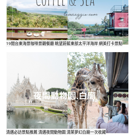
19間台東海景咖啡景觀餐廳 眺望蔚藍東部太平洋海岸 網美打卡景點
清邁必訪景點推薦 清邁夜間動物園 清萊夢幻白廟一次收藏