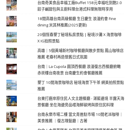
台南奇美食品幸福工廠Buffet 158元幸福吃到飽2.0
餃子鹹甜包與主廚料理台港式料理無限時享用
18間高雄台南高級餐廳 生日慶生 浪漫約會 Fine
dining 米其林推薦(2025更新)
20個恆春墾丁秘境私房景點 | 秘境沙灘 X 海景咖啡
X IG拍照景點
高雄｜5個黃埔新村咖啡餐廳與散步景點 鳳山咖啡店
推薦 老眷村再造懷舊日式氛圍
台南｜La Cupola 圓頂西餐廳 浪漫復古西餐廳俯瞰
赤崁樓台南夜景 台南慶生約會餐廳推薦
墾丁 10間海景咖啡店 秘境海景下午茶 網美拍照景點
推薦
台東打鹿岸原住民人文主題餐廳 - 湛藍邊境 半露天海
景餐廳 坐在海邊旁品嚐海鮮碳烤與原住民料理
台南永樂市場二樓 當文青進駐市場 10間老派咖啡｜
美食推薦 ｜復古理髮廳｜古著