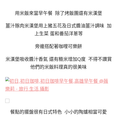
用米飯來當早午餐 除了烤飯團還有米漢堡
薑汁豚肉米漢堡用上豬五花及日式醬油薑汁調味 加
上生菜 蛋和番茄洋蔥等
旁邊搭配著咖哩可樂餅
米漢堡吸收醬汁香氣 還有糙米增加Q度 不得不讚賞
他們的米飯料理真的很美味
餐點的擺盤很有日式特色 小小的陶爐相當可愛