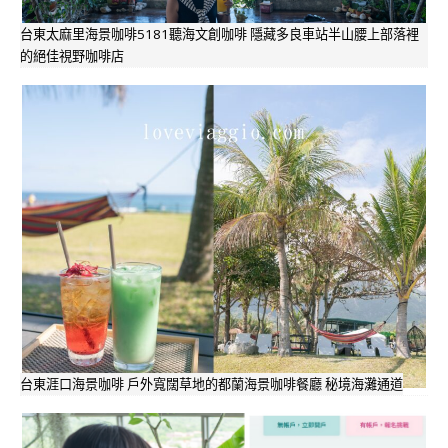
台東太麻里海景咖啡5181聽海文創咖啡 隱藏多良車站半山腰上部落裡
的絕佳視野咖啡店
台東涯口海景咖啡 戶外寬闊草地的都蘭海景咖啡餐廳 秘境海灘通道