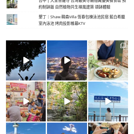
台中 | 大里菩薩寺 台灣最美寺廟隱藏優美餐食區 預
約制缽飯 自然植物共生禪風建築 頌缽體驗
墾丁｜Shaw.韓森Villa 恆春包棟泳池民宿 藍白希臘
室內泳池 烤肉投影帷幕KTV