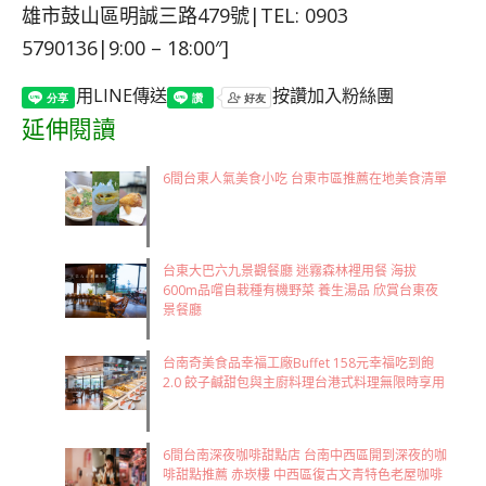
雄市鼓山區明誠三路479號|TEL: 0903
5790136|9:00 – 18:00″]
用LINE傳送
按讚加入粉絲團
延伸閱讀
6間台東人氣美食小吃 台東市區推薦在地美食清單
台東大巴六九景觀餐廳 迷霧森林裡用餐 海拔
600m品嚐自栽種有機野菜 養生湯品 欣賞台東夜
景餐廳
台南奇美食品幸福工廠Buffet 158元幸福吃到飽
2.0 餃子鹹甜包與主廚料理台港式料理無限時享用
6間台南深夜咖啡甜點店 台南中西區開到深夜的咖
啡甜點推薦 赤崁樓 中西區復古文青特色老屋咖啡