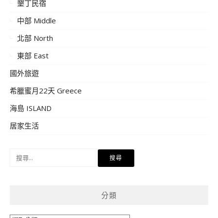
墾丁民宿
中部 Middle
北部 North
東部 East
國外旅遊
希臘蜜月22天 Greece
海島 ISLAND
居家生活
搜
尋
關
鍵
分類
字: