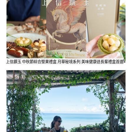
上信饌玉 中秋節綜合堅果禮盒 月華秘境系列 美味健康送長輩禮盒首選