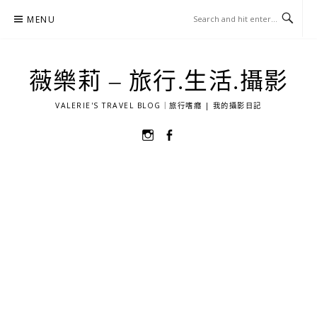
Skip
MENU
to
content
薇樂莉 – 旅行.生活.攝影
VALERIE'S TRAVEL BLOG｜旅行嗜癮 | 我的攝影日記
選
選
單
單
項
項
目
目