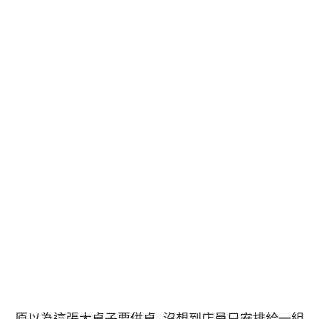
原以為這張大桌子要併桌 沒想到店員只安排給一組