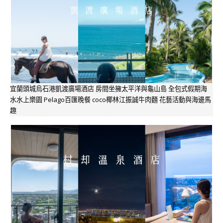
宜蘭頭城烏石港凱渡廣場酒店 房間坐擁太平洋與龜山島 全包式假期海
水水上樂園 Pelago百匯晚餐 coco椰林江振誠牛肉麵 花藝活動與海邊馬
趣