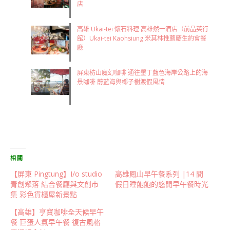
店
高雄 Ukai-tei 懷石料理 高雄然一酒店（前晶英行
館）Ukai-tei Kaohsiung 米其林推薦慶生約會餐
廳
屏東枋山魔幻咖啡 通往墾丁藍色海岸公路上的海
景咖啡 蔚藍海與椰子樹渡假風情
相關
【屏東 Pingtung】I/o studio
高雄鳳山早午餐系列 |14 間
青創聚落 結合餐廳與文創市
假日睡飽飽的悠閒早午餐時光
集 彩色貨櫃屋新景點
【高雄】亨寶咖啡全天候早午
餐 巨蛋人氣早午餐 復古風格