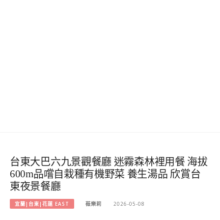
台東大巴六九景觀餐廳 迷霧森林裡用餐 海拔
600m品嚐自栽種有機野菜 養生湯品 欣賞台
東夜景餐廳
宜蘭|台東|花蓮 EAST
薇樂莉
2026-05-08