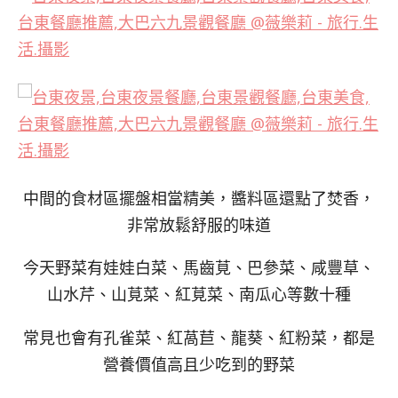
中間的食材區擺盤相當精美，醬料區還點了焚香，
非常放鬆舒服的味道
今天野菜有娃娃白菜、馬齒莧、巴參菜、咸豐草、
山水芹、山莧菜、紅莧菜、南瓜心等數十種
常見也會有孔雀菜、紅萵苣、龍葵、紅粉菜，都是
營養價值高且少吃到的野菜