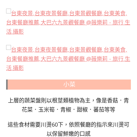
小菜
上層的蔬菜盤則以根莖類植物為主，像是香菇．青
花菜．玉米筍．青椒．甜椒．蕃茄等等
這些食材需要川燙60下，依照餐廳的指示來川燙可
以保留鮮嫩的口感