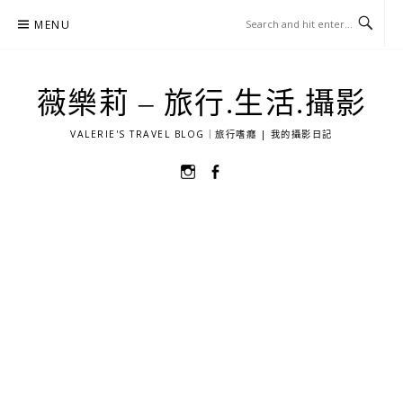
Skip
MENU
to
content
薇樂莉 – 旅行.生活.攝影
VALERIE'S TRAVEL BLOG｜旅行嗜癮 | 我的攝影日記
選
選
單
單
項
項
目
目