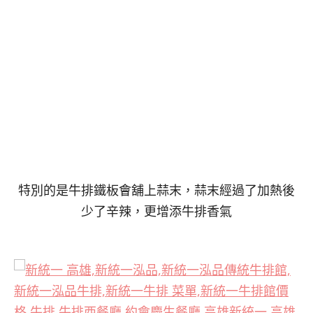
特別的是牛排鐵板會舖上蒜末，蒜末經過了加熱後
少了辛辣，更增添牛排香氣