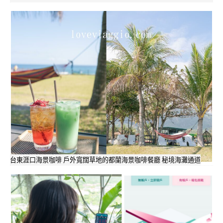
台東涯口海景咖啡 戶外寬闊草地的都蘭海景咖啡餐廳 秘境海灘通道