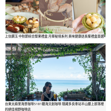
上信饌玉 中秋節綜合堅果禮盒 月華秘境系列 美味健康送長輩禮盒首選
台東太麻里海景咖啡5181聽海文創咖啡 隱藏多良車站半山腰上部落裡
的絕佳視野咖啡店