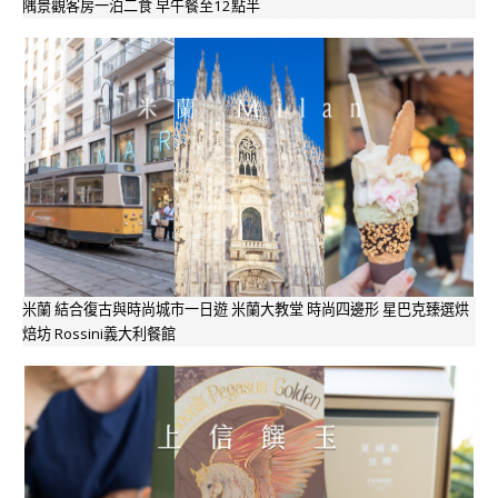
隅景觀客房一泊二食 早午餐至12點半
米蘭 結合復古與時尚城市一日遊 米蘭大教堂 時尚四邊形 星巴克臻選烘
焙坊 Rossini義大利餐館