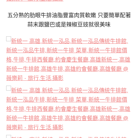
五分熟的肋眼牛排油脂豐富肉質軟嫩 只要簡單配著
蒜末跟鹽巴或是辣椒
豆豉就
很美味