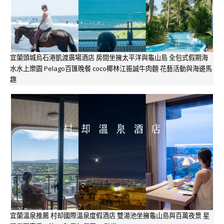
宜蘭頭城烏石港凱渡廣場酒店 房間坐擁太平洋與龜山島 全包式假期海
水水上樂園 Pelago百匯晚餐 coco椰林江振誠牛肉麵 花藝活動與海邊馬
趣
宜蘭溫泉推薦 村却國際溫泉度假酒店 雙湯池坐擁龜山島與百萬夜景 星