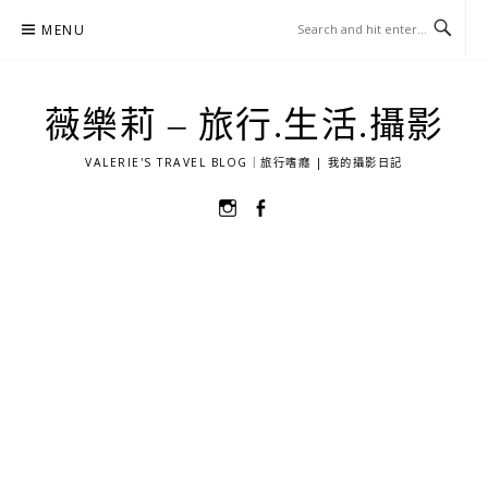
Skip
MENU
to
content
薇樂莉 – 旅行.生活.攝影
VALERIE'S TRAVEL BLOG｜旅行嗜癮 | 我的攝影日記
選
選
單
單
項
項
目
目