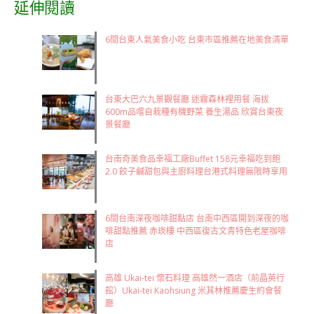
延伸閱讀
6間台東人氣美食小吃 台東市區推薦在地美食清單
台東大巴六九景觀餐廳 迷霧森林裡用餐 海拔
600m品嚐自栽種有機野菜 養生湯品 欣賞台東夜
景餐廳
台南奇美食品幸福工廠Buffet 158元幸福吃到飽
2.0 餃子鹹甜包與主廚料理台港式料理無限時享用
6間台南深夜咖啡甜點店 台南中西區開到深夜的咖
啡甜點推薦 赤崁樓 中西區復古文青特色老屋咖啡
店
高雄 Ukai-tei 懷石料理 高雄然一酒店（前晶英行
館）Ukai-tei Kaohsiung 米其林推薦慶生約會餐
廳