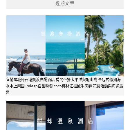
近期文章
宜蘭頭城烏石港凱渡廣場酒店 房間坐擁太平洋與龜山島 全包式假期海
水水上樂園 Pelago百匯晚餐 coco椰林江振誠牛肉麵 花藝活動與海邊馬
趣