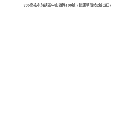
806高雄市前鎮區中山四路100號 (捷運草衙站2號出口)