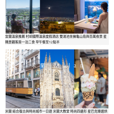
宜蘭溫泉推薦 村却國際溫泉度假酒店 雙湯池坐擁龜山島與百萬夜景 星
隅景觀客房一泊二食 早午餐至12點半
米蘭 結合復古與時尚城市一日遊 米蘭大教堂 時尚四邊形 星巴克臻選烘