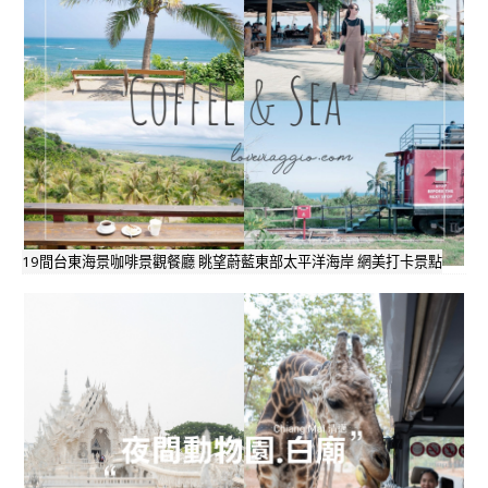
19間台東海景咖啡景觀餐廳 眺望蔚藍東部太平洋海岸 網美打卡景點