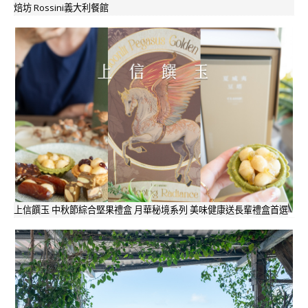
焙坊 Rossini義大利餐館
上信饌玉 中秋節綜合堅果禮盒 月華秘境系列 美味健康送長輩禮盒首選