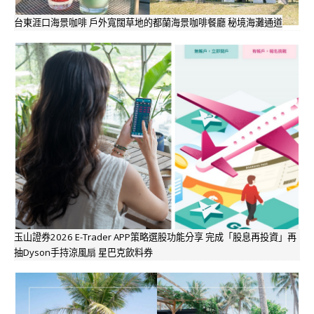
台東涯口海景咖啡 戶外寬闊草地的都蘭海景咖啡餐廳 秘境海灘通道
玉山證券2026 E-Trader APP策略選股功能分享 完成「股息再投資」再
抽Dyson手持涼風扇 星巴克飲料券