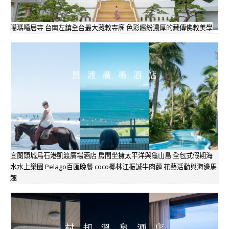
噶瑪噶居寺 台南左鎮全台最大藏教寺廟 色彩繽紛濃厚的藏傳佛教美學
宜蘭頭城烏石港凱渡廣場酒店 房間坐擁太平洋與龜山島 全包式假期海
水水上樂園 Pelago百匯晚餐 coco椰林江振誠牛肉麵 花藝活動與海邊馬
趣