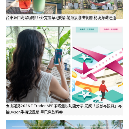
台東涯口海景咖啡 戶外寬闊草地的都蘭海景咖啡餐廳 秘境海灘通道
玉山證券2026 E-Trader APP策略選股功能分享 完成「股息再投資」再
抽Dyson手持涼風扇 星巴克飲料券