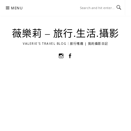
Skip
MENU
to
content
薇樂莉 – 旅行.生活.攝影
VALERIE'S TRAVEL BLOG｜旅行嗜癮 | 我的攝影日記
選
選
單
單
項
項
目
目