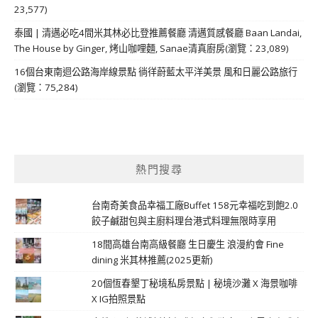
23,577)
泰國 | 清邁必吃4間米其林必比登推薦餐廳 清邁質感餐廳 Baan Landai,
The House by Ginger, 烤山咖哩麵, Sanae清真廚房(瀏覽：23,089)
16個台東南迴公路海岸線景點 徜徉蔚藍太平洋美景 風和日麗公路旅行
(瀏覽：75,284)
熱門搜尋
台南奇美食品幸福工廠Buffet 158元幸福吃到飽2.0
餃子鹹甜包與主廚料理台港式料理無限時享用
18間高雄台南高級餐廳 生日慶生 浪漫約會 Fine
dining 米其林推薦(2025更新)
20個恆春墾丁秘境私房景點 | 秘境沙灘 X 海景咖啡
X IG拍照景點