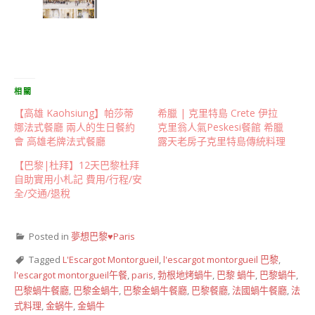
相關
【高雄 Kaohsiung】帕莎蒂
希臘 | 克里特島 Crete 伊拉
娜法式餐廳 兩人的生日餐約
克里翁人氣Peskesi餐館 希臘
會 高雄老牌法式餐廳
露天老房子克里特島傳統料理
【巴黎|杜拜】12天巴黎杜拜
自助實用小札記 費用/行程/安
全/交通/退稅
Posted in
夢想巴黎♥Paris
Tagged
L'Escargot Montorgueil
,
l'escargot montorgueil 巴黎
,
l'escargot montorgueil午餐
,
paris
,
勃根地烤蝸牛
,
巴黎 蝸牛
,
巴黎蝸牛
,
巴黎蝸牛餐廳
,
巴黎金蝸牛
,
巴黎金蝸牛餐廳
,
巴黎餐廳
,
法國蝸牛餐廳
,
法
式料理
,
金蜗牛
,
金蝸牛