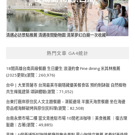
清邁必訪景點推薦 清邁夜間動物園 清萊夢幻白廟一次收藏
熱門文章 GA4統計
18間高雄台南高級餐廳 生日慶生 浪漫約會 Fine dining 米其林推薦
(2025更新)(瀏覽：260,976)
台中 | 大里菩薩寺 台灣最美寺廟隱藏優美餐食區 預約制缽飯 自然植物
共生禪風建築 頌缽體驗(瀏覽：71,052)
台東打鹿岸原住民人文主題餐廳 – 湛藍邊境 半露天海景餐廳 坐在海邊
旁品嚐海鮮碳烤與原住民料理(瀏覽：82,508)
台南永樂市場二樓 當文青進駐市場 10間老派咖啡｜美食推薦 ｜復古理
髮廳｜古著(瀏覽：49,885)
高雄｜5個黃埔新村咖啡餐廳與散步景點 鳳山咖啡店推薦 老眷村再造懷