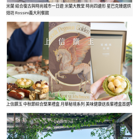
米蘭 結合復古與時尚城市一日遊 米蘭大教堂 時尚四邊形 星巴克臻選烘
焙坊 Rossini義大利餐館
上信饌玉 中秋節綜合堅果禮盒 月華秘境系列 美味健康送長輩禮盒首選