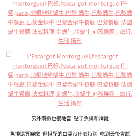
另外兩道也很地雷 點了魚排和烤雞
魚排還算鮮嫩 但搭配的白醬沒什麼特別 吃到最後會膩