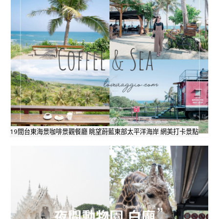
19間台東海景咖啡景觀餐廳 眺望蔚藍東部太平洋海岸 網美打卡景點