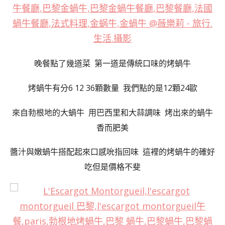
晚餐點了幾道菜 第一道是傳統口味的烤蝸牛
烤蝸牛有分6 12 36顆數量 我們點的是12顆24歐
來自勃根地的大蝸牛 用巴西里和大蒜調味 烤出來的蝸牛
香而肥美
醬汁與嫩蝸牛搭配起來口感吮指回味 這裡的烤蝸牛的確好
吃但是價格不斐