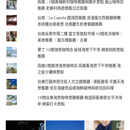
高雄｜5個黃埔新村咖啡餐廳與散步景點 鳳山咖啡店
推薦 老眷村再造懷舊日式氛圍
台南｜La Cupola 圓頂西餐廳 浪漫復古西餐廳俯瞰
赤崁樓台南夜景 台南慶生約會餐廳推薦
台南永樂市場二樓 當文青進駐市場 10間老派咖啡｜
美食推薦 ｜復古理髮廳｜古著
墾丁 10間海景咖啡店 秘境海景下午茶 網美拍照景點
推薦
高雄3間旗津海景咖啡店 高雄看海景下午茶推薦 海
之星沙灘俱樂部
台東打鹿岸原住民人文主題餐廳 - 湛藍邊境 半露天海
景餐廳 坐在海邊旁品嚐海鮮碳烤與原住民料理
19間台東海景咖啡景觀餐廳 眺望蔚藍東部太平洋海
岸 網美打卡景點