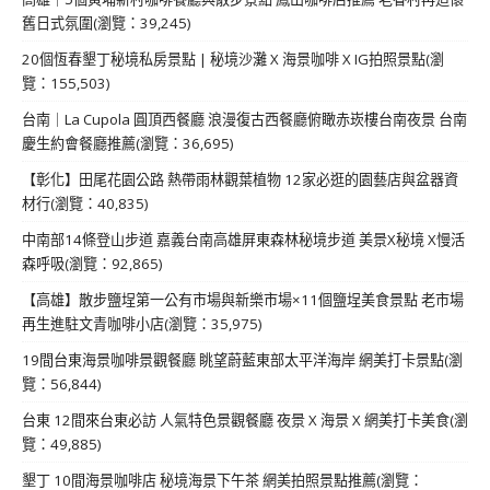
舊日式氛圍(瀏覽：39,245)
20個恆春墾丁秘境私房景點 | 秘境沙灘 X 海景咖啡 X IG拍照景點(瀏
覽：155,503)
台南｜La Cupola 圓頂西餐廳 浪漫復古西餐廳俯瞰赤崁樓台南夜景 台南
慶生約會餐廳推薦(瀏覽：36,695)
【彰化】田尾花園公路 熱帶雨林觀葉植物 12家必逛的園藝店與盆器資
材行(瀏覽：40,835)
中南部14條登山步道 嘉義台南高雄屏東森林秘境步道 美景X秘境 X慢活
森呼吸(瀏覽：92,865)
【高雄】散步鹽埕第一公有市場與新樂市場×11個鹽埕美食景點 老市場
再生進駐文青咖啡小店(瀏覽：35,975)
19間台東海景咖啡景觀餐廳 眺望蔚藍東部太平洋海岸 網美打卡景點(瀏
覽：56,844)
台東 12間來台東必訪 人氣特色景觀餐廳 夜景 X 海景 X 網美打卡美食(瀏
覽：49,885)
墾丁 10間海景咖啡店 秘境海景下午茶 網美拍照景點推薦(瀏覽：