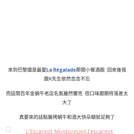
來到巴黎還是最愛
La Régalade
那間小餐酒館 回來後我
跟K先生依然念念不忘
而這間百年金蝸牛老店名氣雖然響亮 但口味跟期待落差太
大了
真要來的話點盤烤蝸牛和酒大快朵頤就足夠了