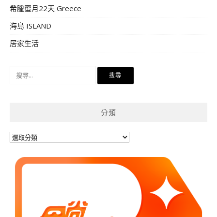
希臘蜜月22天 Greece
海島 ISLAND
居家生活
搜
尋
關
鍵
分類
字:
分
類