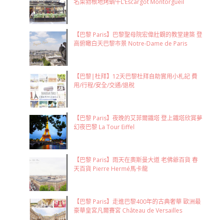
名菜勃根地烤蝸牛L’Escargot Montorgueil
【巴黎 Paris】巴黎聖母院宏偉壯觀的教堂建築 登
高俯瞰白天巴黎市景 Notre-Dame de Paris
【巴黎|杜拜】12天巴黎杜拜自助實用小札記 費
用/行程/安全/交通/退稅
【巴黎 Paris】夜晚的艾菲爾鐵塔 登上鐵塔欣賞夢
幻夜巴黎 La Tour Eiffel
【巴黎 Paris】雨天在奧斯曼大道 老佛爺百貨 春
天百貨 Pierre Hermé馬卡龍
【巴黎 Paris】走進巴黎400年的古典奢華 歐洲最
豪華皇宮凡爾賽宮 Château de Versailles