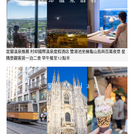
宜蘭溫泉推薦 村却國際溫泉度假酒店 雙湯池坐擁龜山島與百萬夜景 星
隅景觀客房一泊二食 早午餐至12點半