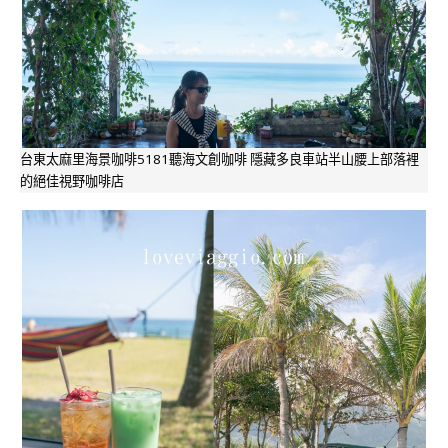
台東太麻里海景咖啡5181聽海文創咖啡 隱藏多良車站半山腰上部落裡
的絕佳視野咖啡店