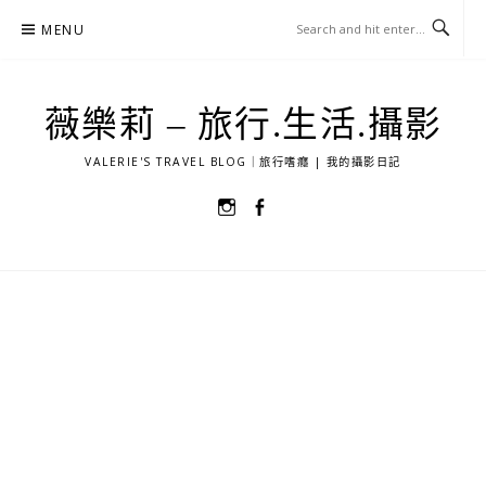
Skip
MENU
to
content
薇樂莉 – 旅行.生活.攝影
VALERIE'S TRAVEL BLOG｜旅行嗜癮 | 我的攝影日記
選
選
單
單
項
項
目
目