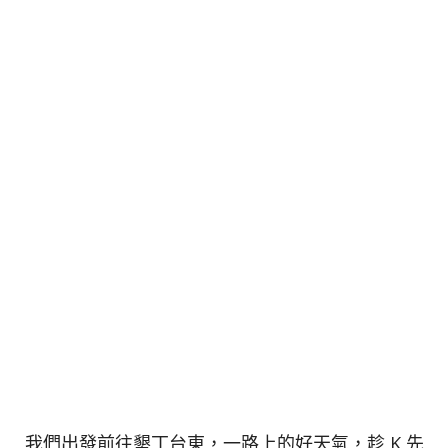
我們出發前往墾丁台東，一路上的好天氣，趁 K 先