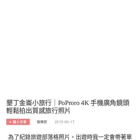
墾丁金崙小旅行｜PoProro 4K 手機廣角鏡頭
輕鬆拍出質感旅行照片
♥ 個人分享
薇樂莉
2019-06-17
為了紀錄旅遊部落格照片，出遊時我一定會帶著單