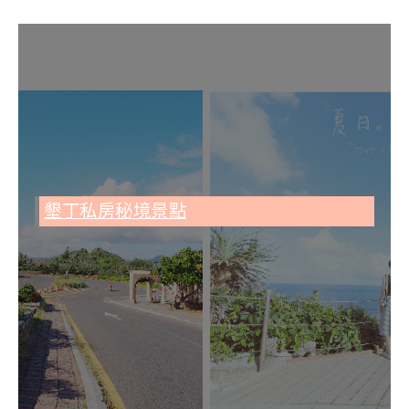
墾丁私房秘境景點