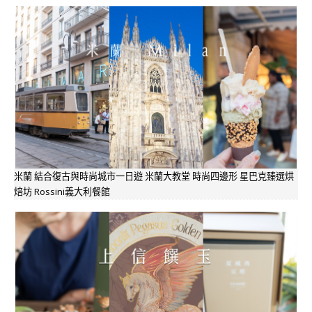
米蘭 結合復古與時尚城市一日遊 米蘭大教堂 時尚四邊形 星巴克臻選烘
焙坊 Rossini義大利餐館