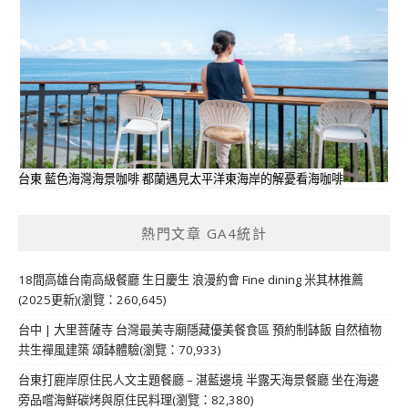
台東 藍色海灣海景咖啡 都蘭遇見太平洋東海岸的解憂看海咖啡
熱門文章 GA4統計
18間高雄台南高級餐廳 生日慶生 浪漫約會 Fine dining 米其林推薦
(2025更新)(瀏覽：260,645)
台中 | 大里菩薩寺 台灣最美寺廟隱藏優美餐食區 預約制缽飯 自然植物
共生禪風建築 頌缽體驗(瀏覽：70,933)
台東打鹿岸原住民人文主題餐廳 – 湛藍邊境 半露天海景餐廳 坐在海邊
旁品嚐海鮮碳烤與原住民料理(瀏覽：82,380)