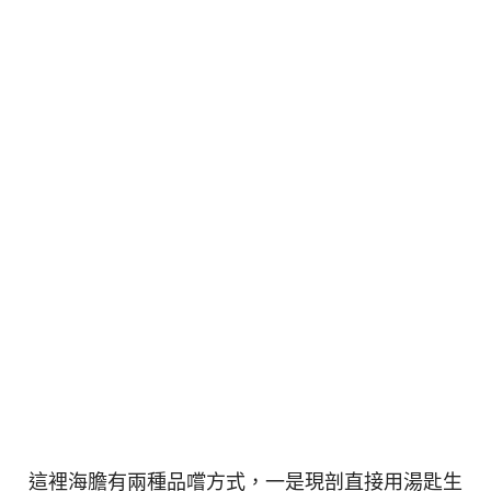
這裡海膽有兩種品嚐方式，一是現剖直接用湯匙生