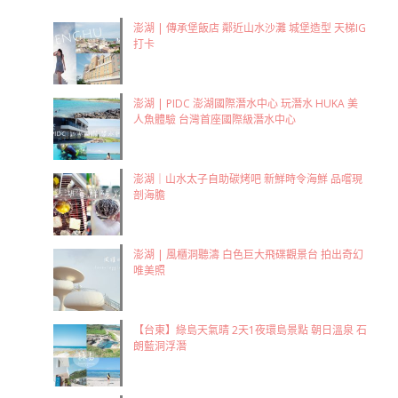
澎湖 | 傳承堡飯店 鄰近山水沙灘 城堡造型 天梯IG
打卡
澎湖 | PIDC 澎湖國際潛水中心 玩潛水 HUKA 美
人魚體驗 台灣首座國際級潛水中心
澎湖｜山水太子自助碳烤吧 新鮮時令海鮮 品嚐現
剖海膽
澎湖 | 風櫃洞聽濤 白色巨大飛碟觀景台 拍出奇幻
唯美照
【台東】綠島天氣晴 2天1夜環島景點 朝日溫泉 石
朗藍洞浮潛