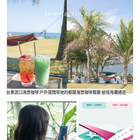
台東涯口海景咖啡 戶外寬闊草地的都蘭海景咖啡餐廳 秘境海灘通道