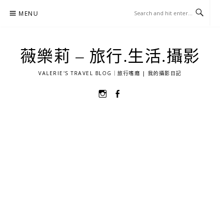
Skip
MENU
to
content
薇樂莉 – 旅行.生活.攝影
VALERIE'S TRAVEL BLOG｜旅行嗜癮 | 我的攝影日記
選
選
單
單
項
項
目
目