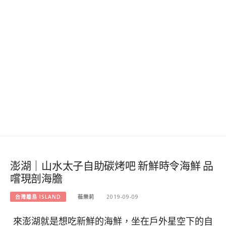
澎湖｜山水太子自助碳烤吧 新鮮時令海鮮 品
嚐現剖海膽
台灣離島 ISLAND
薇樂莉
2019-09-09
來澎湖就是想吃新鮮的海鮮，坐在戶外星空下的自