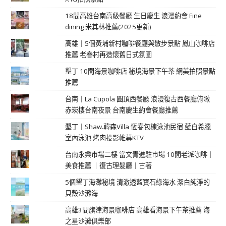
18間高雄台南高級餐廳 生日慶生 浪漫約會 Fine
dining 米其林推薦(2025更新)
高雄｜5個黃埔新村咖啡餐廳與散步景點 鳳山咖啡店
推薦 老眷村再造懷舊日式氛圍
墾丁 10間海景咖啡店 秘境海景下午茶 網美拍照景點
推薦
台南｜La Cupola 圓頂西餐廳 浪漫復古西餐廳俯瞰
赤崁樓台南夜景 台南慶生約會餐廳推薦
墾丁｜Shaw.韓森Villa 恆春包棟泳池民宿 藍白希臘
室內泳池 烤肉投影帷幕KTV
台南永樂市場二樓 當文青進駐市場 10間老派咖啡｜
美食推薦 ｜復古理髮廳｜古著
5個墾丁海灘秘境 清澈透藍寶石綠海水 潔白純淨的
貝殼沙灘海
高雄3間旗津海景咖啡店 高雄看海景下午茶推薦 海
之星沙灘俱樂部