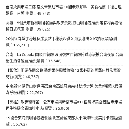
台南永樂市場二樓 當文青進駐市場 10間老派咖啡｜美食推薦 ｜復古理
髮廳｜古著(瀏覽：49,743)
高雄｜5個黃埔新村咖啡餐廳與散步景點 鳳山咖啡店推薦 老眷村再造懷
舊日式氛圍(瀏覽：39,025)
20個恆春墾丁秘境私房景點 | 秘境沙灘 X 海景咖啡 X IG拍照景點(瀏
覽：155,213)
台南｜La Cupola 圓頂西餐廳 浪漫復古西餐廳俯瞰赤崁樓台南夜景 台南
慶生約會餐廳推薦(瀏覽：36,548)
【彰化】田尾花園公路 熱帶雨林觀葉植物 12家必逛的園藝店與盆器資
材行(瀏覽：40,757)
中南部14條登山步道 嘉義台南高雄屏東森林秘境步道 美景X秘境 X慢活
森呼吸(瀏覽：92,767)
【高雄】散步鹽埕第一公有市場與新樂市場×11個鹽埕美食景點 老市場
再生進駐文青咖啡小店(瀏覽：35,900)
19間台東海景咖啡景觀餐廳 眺望蔚藍東部太平洋海岸 網美打卡景點(瀏
覽：56,762)