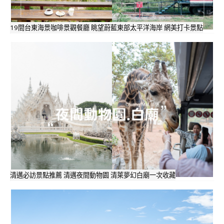
19間台東海景咖啡景觀餐廳 眺望蔚藍東部太平洋海岸 網美打卡景點
清邁必訪景點推薦 清邁夜間動物園 清萊夢幻白廟一次收藏