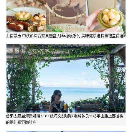
上信饌玉 中秋節綜合堅果禮盒 月華秘境系列 美味健康送長輩禮盒首選
台東太麻里海景咖啡5181聽海文創咖啡 隱藏多良車站半山腰上部落裡
的絕佳視野咖啡店