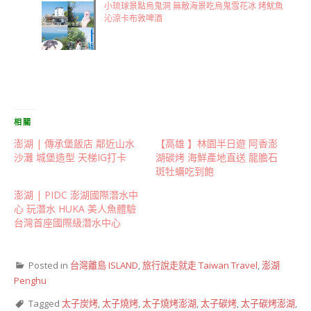
小琉球景點烏鬼洞 無敵海景吃烏鬼雪花冰 烤魷魚
沁涼卡布敦啤酒
相關
澎湖 | 傳承堡飯店 鄰近山水
【高雄 】林園半日遊 阿香澎
沙灘 城堡造型 天梯IG打卡
湖碳烤 海鮮產地直送 龍膽石
斑牡蠣吃到飽
澎湖 | PIDC 澎湖國際潛水中
心 玩潛水 HUKA 美人魚體驗
台灣首座國際級潛水中心
Posted in
台灣離島 ISLAND
,
旅行說走就走 Taiwan Travel
,
澎湖
Penghu
Tagged
太子炭烤
,
太子燒烤
,
太子燒烤澎湖
,
太子碳烤
,
太子碳烤澎湖
,