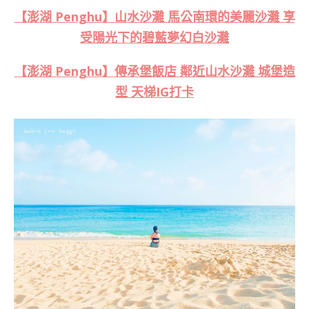
【澎湖 Penghu】山水沙灘 馬公南環的美麗沙灘 享
受陽光下的碧藍夢幻白沙灘
【澎湖 Penghu】傳承堡飯店 鄰近山水沙灘 城堡造
型 天梯IG打卡