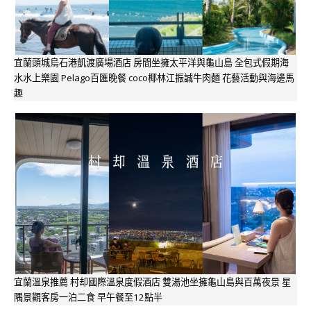
宜蘭頭城烏石港凱渡廣場酒店 房間坐擁太平洋與龜山島 全包式假期海
水水上樂園 Pelago百匯晚餐 coco椰林江振誠牛肉麵 花藝活動與海邊馬
趣
宜蘭溫泉推薦 村却國際溫泉度假酒店 雙湯池坐擁龜山島與百萬夜景 星
隅景觀客房一泊二食 早午餐至12點半