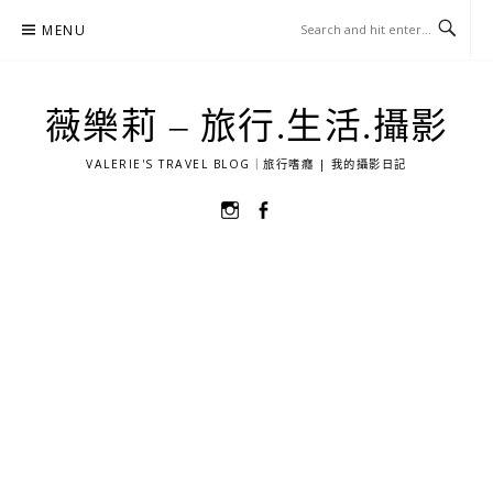
Skip
MENU
to
content
薇樂莉 – 旅行.生活.攝影
VALERIE'S TRAVEL BLOG｜旅行嗜癮 | 我的攝影日記
選
選
單
單
項
項
目
目