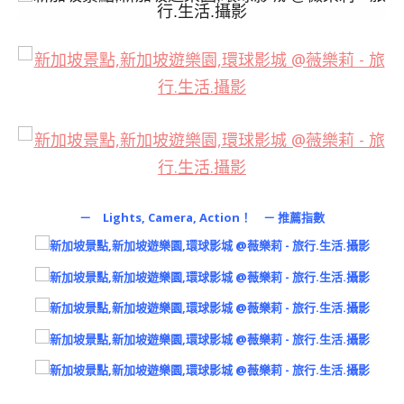
－ Lights, Camera, Action！ － 推薦指數