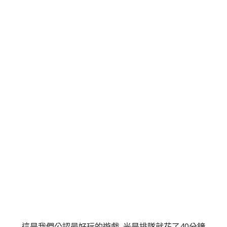
這是我們公認最好玩的遊戲 光是排隊就花了40分鐘