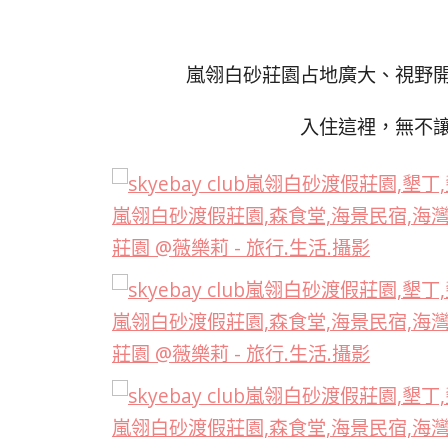
嵐翎白砂莊園占地廣大、視野
入住這裡，無不