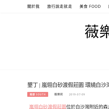
Skip
關於我
旅行說走就走
美食 FOOD
to
content
薇樂
墾丁 | 嵐翎白砂渡假莊園 環繞白
薇樂莉
2019-07-09
南部 SOUTH
嵐翎白砂渡假莊園
位於白沙灣附近的森