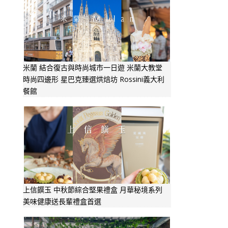
米蘭 結合復古與時尚城市一日遊 米蘭大教堂
時尚四邊形 星巴克臻選烘焙坊 Rossini義大利
餐館
上信饌玉 中秋節綜合堅果禮盒 月華秘境系列
美味健康送長輩禮盒首選