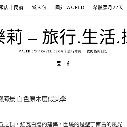
飯店｜民宿
懶人包
國外 WORLD
希臘蜜月22天
莉 – 旅行.生活
VALERIE'S TRAVEL BLOG｜旅行嗜癮 | 我的攝影日記
選
選
單
單
項
項
目
目
沙灣海景 白色原木度假美學
丘之頂，紅瓦白牆的建築，圍繞的是墾丁南島的風光