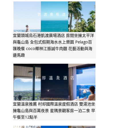
宜蘭頭城烏石港凱渡廣場酒店 房間坐擁太平洋
與龜山島 全包式假期海水水上樂園 Pelago百
匯晚餐 coco椰林江振誠牛肉麵 花藝活動與海
邊馬趣
宜蘭溫泉推薦 村却國際溫泉度假酒店 雙湯池坐
擁龜山島與百萬夜景 星隅景觀客房一泊二食 早
午餐至12點半