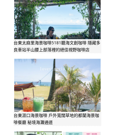
台東太麻里海景咖啡5181聽海文創咖啡 隱藏多
良車站半山腰上部落裡的絕佳視野咖啡店
台東涯口海景咖啡 戶外寬闊草地的都蘭海景咖
啡餐廳 秘境海灘通道