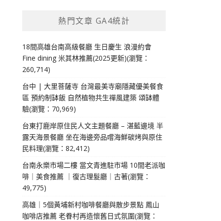
熱門文章 GA4統計
18間高雄台南高級餐廳 生日慶生 浪漫約會
Fine dining 米其林推薦(2025更新)(瀏覽：
260,714)
台中 | 大里菩薩寺 台灣最美寺廟隱藏優美餐食
區 預約制缽飯 自然植物共生禪風建築 頌缽體
驗(瀏覽：70,969)
台東打鹿岸原住民人文主題餐廳 – 湛藍邊境 半
露天海景餐廳 坐在海邊旁品嚐海鮮碳烤與原住
民料理(瀏覽：82,412)
台南永樂市場二樓 當文青進駐市場 10間老派咖
啡｜美食推薦 ｜復古理髮廳｜古著(瀏覽：
49,775)
高雄｜5個黃埔新村咖啡餐廳與散步景點 鳳山
咖啡店推薦 老眷村再造懷舊日式氛圍(瀏覽：