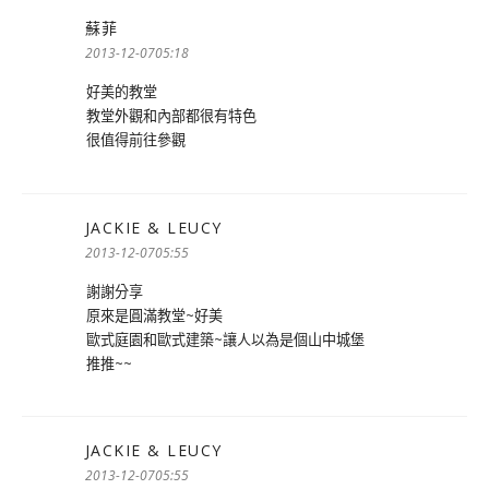
蘇菲
表
示:
2013-12-0705:18
好美的教堂
教堂外觀和內部都很有特色
很值得前往參觀
JACKIE & LEUCY
表
示:
2013-12-0705:55
謝謝分享
原來是圓滿教堂~好美
歐式庭園和歐式建築~讓人以為是個山中城堡
推推~~
JACKIE & LEUCY
表
示:
2013-12-0705:55