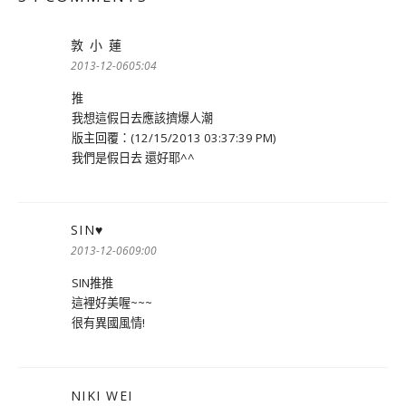
敦 小 蓮
表
示:
2013-12-0605:04
推
我想這假日去應該擠爆人潮
版主回覆：(12/15/2013 03:37:39 PM)
我們是假日去 還好耶^^
SIN♥
表
示:
2013-12-0609:00
SIN推推
這裡好美喔~~~
很有異國風情!
NIKI WEI
表