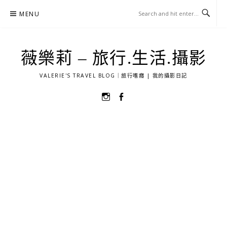
Skip
MENU
to
content
薇樂莉 – 旅行.生活.攝影
VALERIE'S TRAVEL BLOG｜旅行嗜癮 | 我的攝影日記
選
選
單
單
項
項
目
目