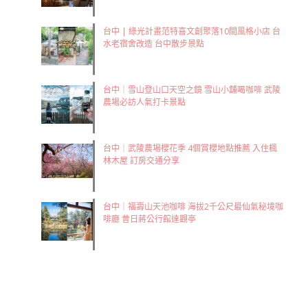
台中 | 綠光計畫范特喜文創聚落10間風格小店 台
水老宿舍改造 台中散步景點
台中｜雪山登山口天空之鏡 雪山小舖喝咖啡 武陵
農場必訪人氣打卡景點
台中｜武陵農場櫻花季 4個賞櫻地點推薦 入住楓
林木屋 訂房交通分享
台中｜福壽山天池咖啡 海拔2千公尺最仙氣秘境咖
啡廳 昔日蔣公行館達觀亭