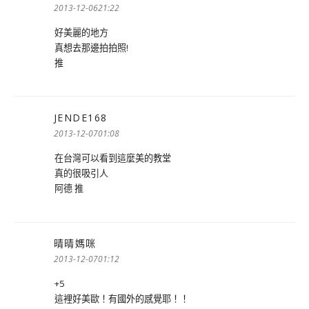
示:
2013-12-0621:22
好美麗的地方
真想去那邊拍拍照!
推
JENDE168
表
示:
2013-12-0701:08
在台灣可以看到這麼美的教堂
真的很吸引人
阿德 推
晴晴媽咪
表
示:
2013-12-0701:12
+5
這裡好美歐！有國外的感覺耶！！