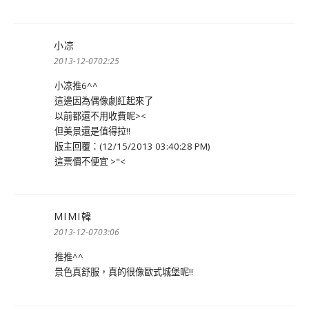
小凉
表
示:
2013-12-0702:25
小凉推6^^
這邊因為偶像劇紅起來了
以前都還不用收費呢><
但美景還是值得拉!!
版主回覆：(12/15/2013 03:40:28 PM)
這票價不便宜 >"<
MIMI韓
表
示:
2013-12-0703:06
推推^^
景色真舒服，真的很像歐式城堡呢!!