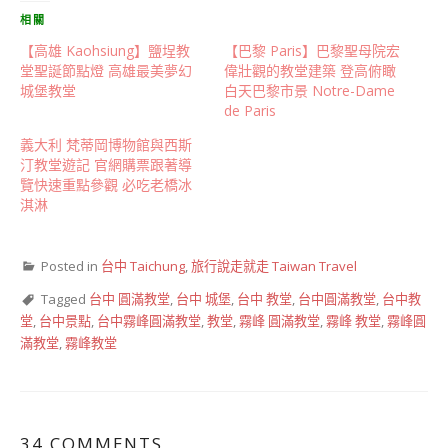
相關
【高雄 Kaohsiung】鹽埕教
【巴黎 Paris】巴黎聖母院宏
堂聖誕節點燈 高雄最美夢幻
偉壯觀的教堂建築 登高俯瞰
城堡教堂
白天巴黎市景 Notre-Dame
de Paris
義大利 梵蒂岡博物館與西斯
汀教堂遊記 官網購票跟著導
覽快速重點參觀 必吃老橋冰
淇淋
Posted in
台中 Taichung
,
旅行說走就走 Taiwan Travel
Tagged
台中 圓滿教堂
,
台中 城堡
,
台中 教堂
,
台中圓滿教堂
,
台中教
堂
,
台中景點
,
台中霧峰圓滿教堂
,
教堂
,
霧峰 圓滿教堂
,
霧峰 教堂
,
霧峰圓
滿教堂
,
霧峰教堂
34 COMMENTS