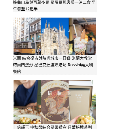
擁龜山島與百萬夜景 星隅景觀客房一泊二食 早
午餐至12點半
米蘭 結合復古與時尚城市一日遊 米蘭大教堂
時尚四邊形 星巴克臻選烘焙坊 Rossini義大利
餐館
上信饌玉 中秋節綜合堅果禮盒 月華秘境系列