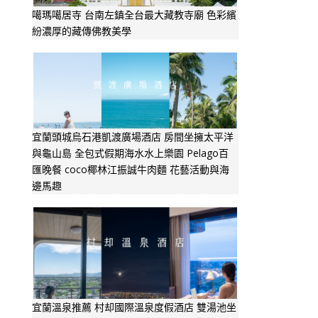
噶瑪噶居寺 台南左鎮全台最大藏教寺廟 色彩繽
紛濃厚的藏傳佛教美學
宜蘭頭城烏石港凱渡廣場酒店 房間坐擁太平洋
與龜山島 全包式假期海水水上樂園 Pelago百
匯晚餐 coco椰林江振誠牛肉麵 花藝活動與海
邊馬趣
宜蘭溫泉推薦 村却國際溫泉度假酒店 雙湯池坐