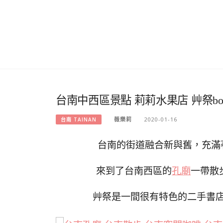
台南中西區景點 莉莉水果店 艸祭book
薇樂莉
2020-01-16
台南 TAINAN
台南的街道融合新與舊，充滿
來到了台南西區的
孔廟
一帶散
艸祭是一間很有特色的二手書