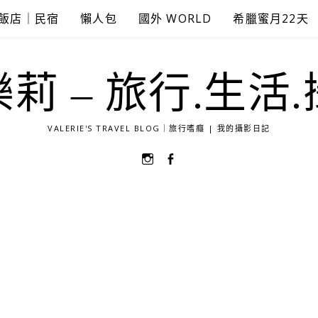
飯店｜民宿
懶人包
國外 WORLD
希臘蜜月22天
莉 – 旅行.生活
VALERIE'S TRAVEL BLOG｜旅行嗜癮 | 我的攝影日記
選
選
單
單
項
項
目
目