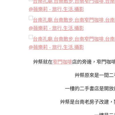
艸祭就在
窄門咖啡
店的旁邊，窄門咖
艸祭原來是一間二
一樓的二手書店是開放
艸祭是台南老房子改建，