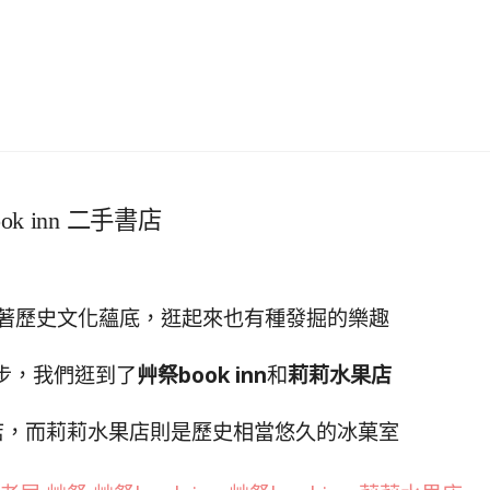
 inn 二手書店
著歷史文化蘊底，逛起來也有種發掘的樂趣
步，我們逛到了
艸祭book inn
和
莉莉水果店
店，而莉莉水果店則是歷史相當悠久的冰菓室