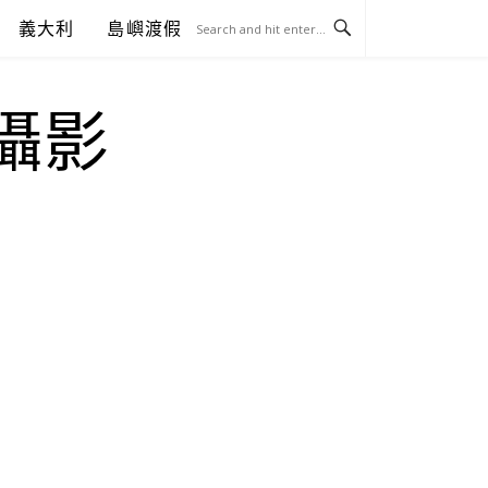
義大利
島嶼渡假
.攝影