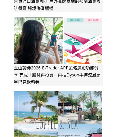
台東涯口海景咖啡 戶外寬闊草地的都蘭海景咖
啡餐廳 秘境海灘通道
玉山證券2026 E-Trader APP策略選股功能分
享 完成「股息再投資」再抽Dyson手持涼風扇
星巴克飲料券