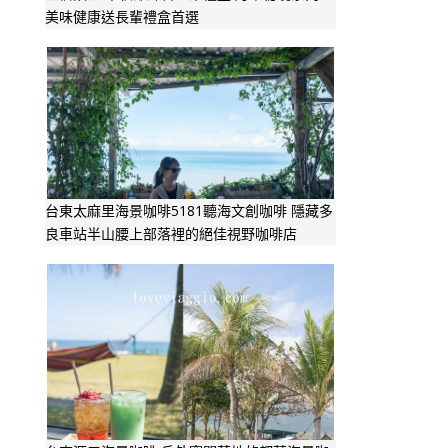
美味健康送長輩禮盒首選
台東太麻里海景咖啡5181聽海文創咖啡 隱藏多
良車站半山腰上部落裡的絕佳視野咖啡店