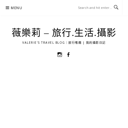
Skip
MENU
to
content
薇樂莉 – 旅行.生活.攝影
VALERIE'S TRAVEL BLOG｜旅行嗜癮 | 我的攝影日記
選
選
單
單
項
項
目
目