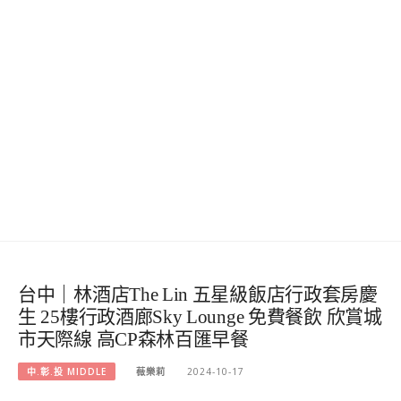
台中｜林酒店The Lin 五星級飯店行政套房慶
生 25樓行政酒廊Sky Lounge 免費餐飲 欣賞城
市天際線 高CP森林百匯早餐
中.彰.投 MIDDLE
薇樂莉
2024-10-17