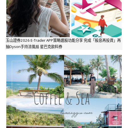
玉山證券2026 E-Trader APP策略選股功能分享 完成「股息再投資」再
抽Dyson手持涼風扇 星巴克飲料券