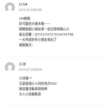
SIN♥
表
示:
2013-07-2302:48
SIN推推
好可愛的大積木喔~~~
闖關遊戲小朋友來一定玩得很開心:D
版主回覆：(07/23/2013 03:04:54 PM)
一大早就好多小朋友來玩了
謝謝推文~
小凉
表
示:
2013-07-2408:29
小凉推^^
又是個溜小人的好地方XDD
辦這種活動真得很棒
大人小孩都歡喜