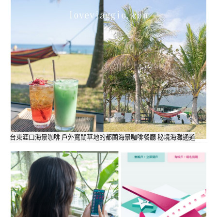
台東涯口海景咖啡 戶外寬闊草地的都蘭海景咖啡餐廳 秘境海灘通道