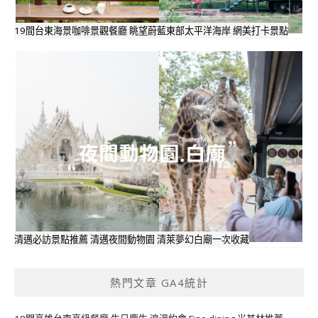
19間台東海景咖啡景觀餐廳 眺望蔚藍東部太平洋海岸 網美打卡景點
清邁必訪景點推薦 清邁夜間動物園 清萊夢幻白廟一次收藏
熱門文章 GA4統計