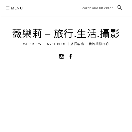
Skip
MENU
to
content
薇樂莉 – 旅行.生活.攝影
VALERIE'S TRAVEL BLOG｜旅行嗜癮 | 我的攝影日記
選
選
單
單
項
項
目
目