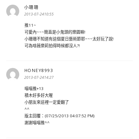
小珊珊
表
示:
2013-07-2410:55
推11~
可愛內~~~簡直是小鬼頭的樂園嘛!
小珊珊不知道有這個夏日藝術節耶~~~太好玩了說!
可為啥薇樂莉拍得時候都沒人?!
HONEY8993
表
示:
2013-07-2414:27
喵喵推+13
積木好多好大喔
小朋友來這裡一定愛翻了
^^
版主回覆：(07/25/2013 04:07:52 PM)
謝謝喵喵推^^