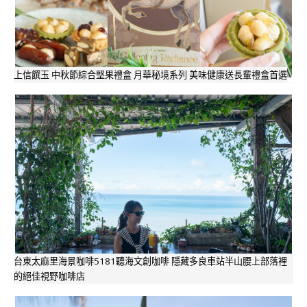
上信饌玉 中秋節綜合堅果禮盒 月華秘境系列 美味健康送長輩禮盒首選
台東太麻里海景咖啡5181聽海文創咖啡 隱藏多良車站半山腰上部落裡
的絕佳視野咖啡店