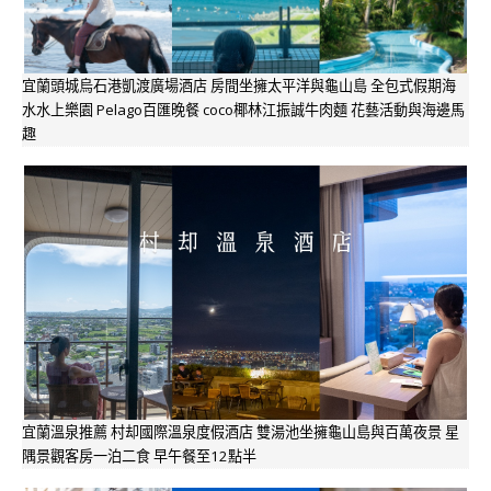
宜蘭頭城烏石港凱渡廣場酒店 房間坐擁太平洋與龜山島 全包式假期海
水水上樂園 Pelago百匯晚餐 coco椰林江振誠牛肉麵 花藝活動與海邊馬
趣
宜蘭溫泉推薦 村却國際溫泉度假酒店 雙湯池坐擁龜山島與百萬夜景 星
隅景觀客房一泊二食 早午餐至12點半