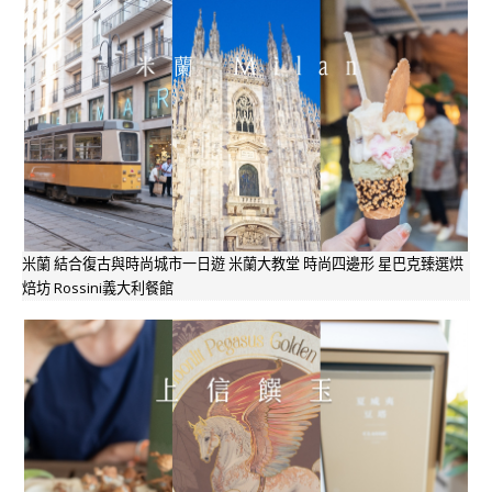
米蘭 結合復古與時尚城市一日遊 米蘭大教堂 時尚四邊形 星巴克臻選烘
焙坊 Rossini義大利餐館