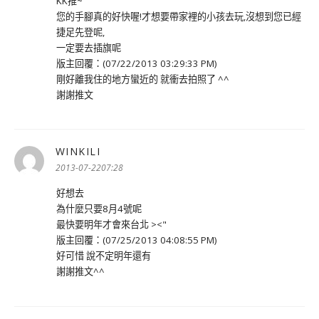
KK推~
您的手腳真的好快喔!才想要帶家裡的小孩去玩,沒想到您已經
捷足先登呢,
一定要去插旗呢
版主回覆：(07/22/2013 03:29:33 PM)
剛好離我住的地方蠻近的 就衝去拍照了 ^^
謝謝推文
WINKILI
表
示:
2013-07-2207:28
好想去
為什麼只要8月4號呢
最快要明年才會來台北 ><"
版主回覆：(07/25/2013 04:08:55 PM)
好可惜 說不定明年還有
謝謝推文^^