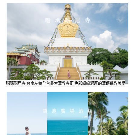
噶瑪噶居寺 台南左鎮全台最大藏教寺廟 色彩繽紛濃厚的藏傳佛教美學