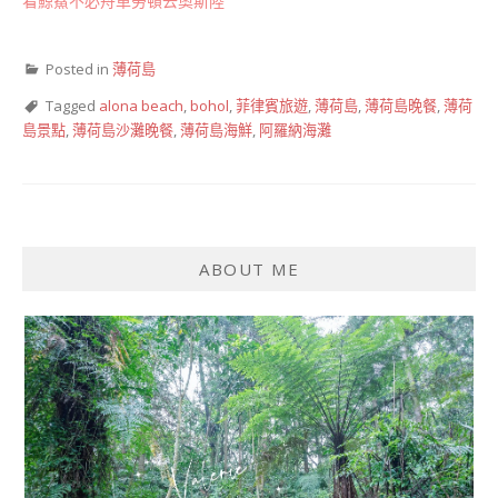
看鯨鯊不必舟車勞頓去奧斯陸
Posted in
薄荷島
Tagged
alona beach
,
bohol
,
菲律賓旅遊
,
薄荷島
,
薄荷島晚餐
,
薄荷
島景點
,
薄荷島沙灘晚餐
,
薄荷島海鮮
,
阿羅納海灘
ABOUT ME