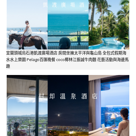
宜蘭頭城烏石港凱渡廣場酒店 房間坐擁太平洋與龜山島 全包式假期海
水水上樂園 Pelago百匯晚餐 coco椰林江振誠牛肉麵 花藝活動與海邊馬
趣