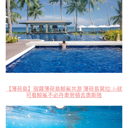
【薄荷島】宿霧薄荷島鯨鯊共游 薄荷島萊拉Lila就
可看鯨鯊不必舟車勞頓去奧斯陸