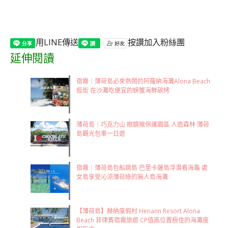
用LINE傳送
按讚加入粉絲團
延伸閱讀
宿霧｜薄荷島必來熱鬧的阿羅納海灘Alona Beach
逛街 在沙灘吃便宜的螃蟹海鮮碳烤
薄荷島｜巧克力山 眼鏡猴保護園區 人造森林 薄荷
島觀光包車一日遊
宿霧｜薄荷島包船跳島 巴里卡薩島浮潛看海龜 處
女島享受沁涼薄荷綠的無人島海灘
【薄荷島】赫納度假村 Henann Resort Alona
Beach 菲律賓宿霧旅遊 CP值高位置極佳的海灘度