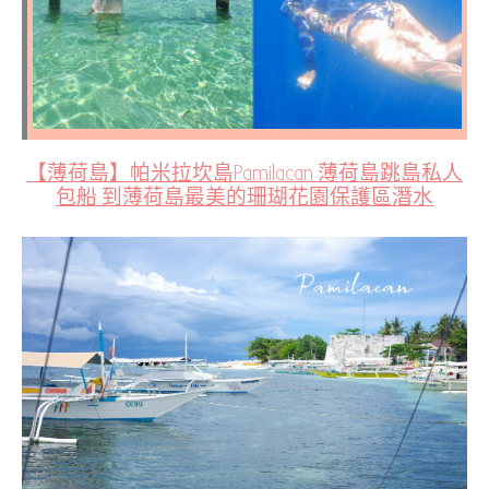
【薄荷島】帕米拉坎島Pamilacan 薄荷島跳島私人
包船 到薄荷島最美的珊瑚花園保護區潛水