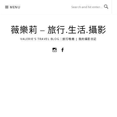
Skip
MENU
to
content
薇樂莉 – 旅行.生活.攝影
VALERIE'S TRAVEL BLOG｜旅行嗜癮 | 我的攝影日記
選
選
單
單
項
項
目
目