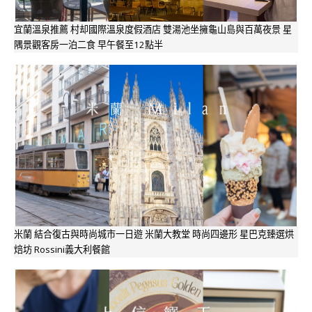
宜蘭溫泉推薦 村却國際溫泉度假酒店 雙湯池坐擁龜山島與百萬夜景 星
隅景觀客房一泊二食 早午餐至12點半
米蘭 結合復古與時尚城市一日遊 米蘭大教堂 時尚四邊形 星巴克臻選烘
焙坊 Rossini義大利餐館