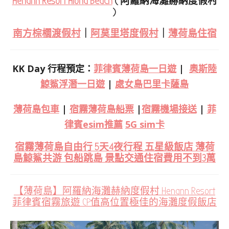
Henann Resort Alona Beach
( 阿羅納海灘赫納度假村
)
南方棕櫚渡假村
｜
阿莫里塔度假村
｜
薄荷島住宿
KK Day 行程預定：
菲律賓薄荷島一日遊
|
奧斯陸
鯨鯊浮潛一日遊
|
處女島巴里卡薩島
薄荷島包車
|
宿霧薄荷島船票
|
宿霧機場接送
|
菲
律賓esim推薦
5G sim卡
宿霧薄荷島自由行 5天4夜行程 五星級飯店 薄荷
島鯨鯊共游 包船跳島 景點交通住宿費用不到3萬
【薄荷島】阿羅納海灘赫納度假村 Henann Resort
菲律賓宿霧旅遊 CP值高位置極佳的海灘度假飯店