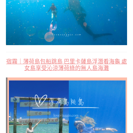
宿霧｜薄荷島包船跳島 巴里卡薩島浮潛看海龜 處
女島享受沁涼薄荷綠的無人島海灘