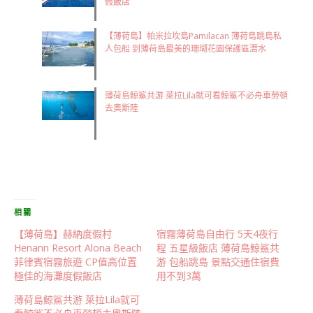
假飯店
【薄荷島】帕米拉坎島Pamilacan 薄荷島跳島私
人包船 到薄荷島最美的珊瑚花園保護區潛水
薄荷島鯨鯊共游 萊拉Lila就可看鯨鯊不必舟車勞頓
去奧斯陸
相關
【薄荷島】赫納度假村
宿霧薄荷島自由行 5天4夜行
Henann Resort Alona Beach
程 五星級飯店 薄荷島鯨鯊共
菲律賓宿霧旅遊 CP值高位置
游 包船跳島 景點交通住宿費
極佳的海灘度假飯店
用不到3萬
薄荷島鯨鯊共游 萊拉Lila就可