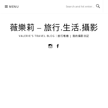
Skip
MENU
to
content
薇樂莉 – 旅行.生活.攝影
VALERIE'S TRAVEL BLOG｜旅行嗜癮 | 我的攝影日記
選
選
單
單
項
項
目
目