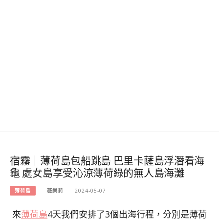
宿霧｜薄荷島包船跳島 巴里卡薩島浮潛看海
龜 處女島享受沁涼薄荷綠的無人島海灘
薄荷島
薇樂莉
2024-05-07
來
薄荷島
4天我們安排了3個出海行程，分別是薄荷