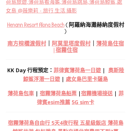
Henann Resort Alona Beach
( 阿羅納海灘赫納度假村
)
南方棕櫚渡假村
｜
阿莫里塔度假村
｜
薄荷島住宿
|
宿霧住宿
KK Day 行程預定：
菲律賓薄荷島一日遊
|
奧斯陸
鯨鯊浮潛一日遊
|
處女島巴里卡薩島
薄荷島包車
|
宿霧薄荷島船票
|
宿霧機場接送
|
菲
律賓esim推薦
5G sim卡
宿霧薄荷島自由行 5天4夜行程 五星級飯店 薄荷島