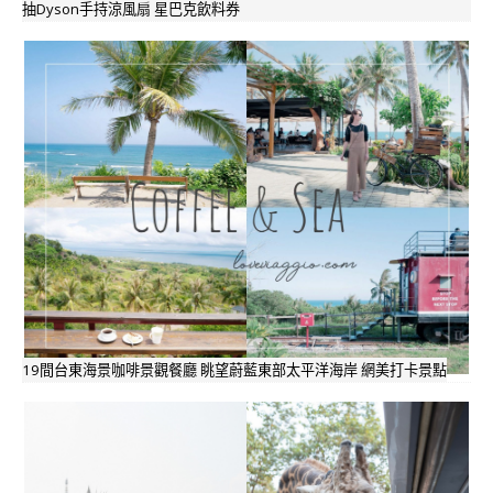
抽Dyson手持涼風扇 星巴克飲料券
19間台東海景咖啡景觀餐廳 眺望蔚藍東部太平洋海岸 網美打卡景點