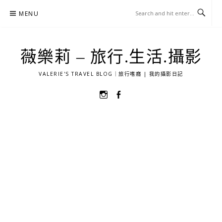
Skip
MENU
to
content
薇樂莉 – 旅行.生活.攝影
VALERIE'S TRAVEL BLOG｜旅行嗜癮 | 我的攝影日記
選
選
單
單
項
項
目
目