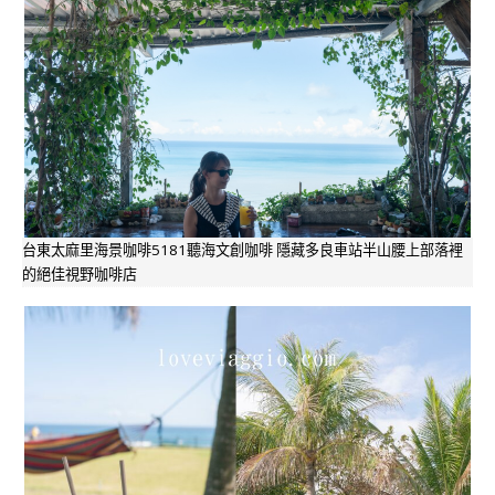
台東太麻里海景咖啡5181聽海文創咖啡 隱藏多良車站半山腰上部落裡
的絕佳視野咖啡店