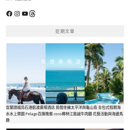
Facebook
Instagram
YouTube
Threads
近期文章
宜蘭頭城烏石港凱渡廣場酒店 房間坐擁太平洋與龜山島 全包式假期海
水水上樂園 Pelago百匯晚餐 coco椰林江振誠牛肉麵 花藝活動與海邊馬
趣