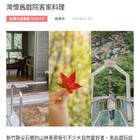
灣懷舊戲院客家料理
台灣北部景點 NORTH
薇樂莉
2024-01-03
新竹縣尖石鄉的山林美景吸引不少大自然愛好者，來此遊玩該