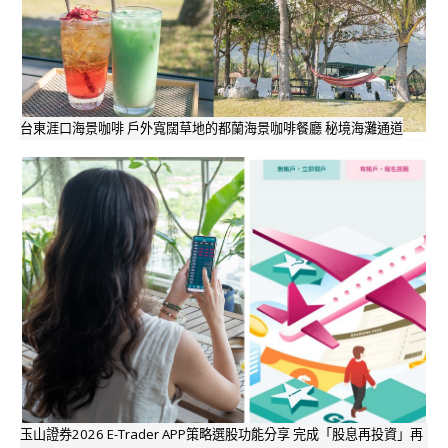
台東涯口海景咖啡 戶外寬闊草地的都蘭海景咖啡餐廳 秘境海灘通道
玉山證券2026 E-Trader APP策略選股功能分享 完成「股息再投資」再