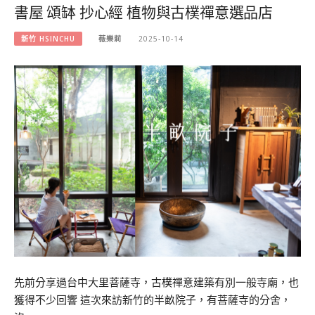
書屋 頌缽 抄心經 植物與古樸禪意選品店
新竹 HSINCHU
薇樂莉
2025-10-14
先前分享過台中大里菩薩寺，古樸禪意建築有別一般寺廟，也
獲得不少回響 這次來訪新竹的半畝院子，有菩薩寺的分舍，