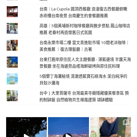
台南｜La Cupola 圓頂西餐廳 浪漫復古西餐廳俯瞰
赤崁樓台南夜景 台南慶生約會餐廳推薦
高雄｜5個黃埔新村咖啡餐廳與散步景點 鳳山咖啡店
推薦 老眷村再造懷舊日式氛圍
台南永樂市場二樓 當文青進駐市場 10間老派咖啡｜
美食推薦 ｜復古理髮廳｜古著
台東打鹿岸原住民人文主題餐廳 - 湛藍邊境 半露天海
景餐廳 坐在海邊旁品嚐海鮮碳烤與原住民料理
5個墾丁海灘秘境 清澈透藍寶石綠海水 潔白純淨的
貝殼沙灘海
台中 | 大里菩薩寺 台灣最美寺廟隱藏優美餐食區 預
約制缽飯 自然植物共生禪風建築 頌缽體驗