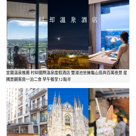
宜蘭溫泉推薦 村却國際溫泉度假酒店 雙湯池坐擁龜山島與百萬夜景 星
隅景觀客房一泊二食 早午餐至12點半