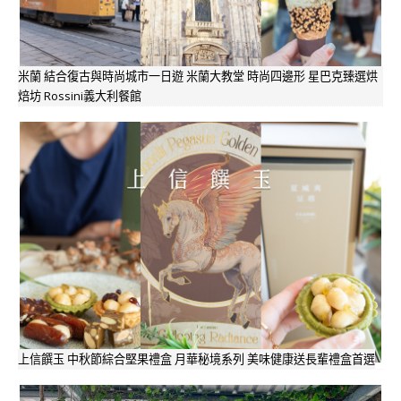
米蘭 結合復古與時尚城市一日遊 米蘭大教堂 時尚四邊形 星巴克臻選烘
焙坊 Rossini義大利餐館
上信饌玉 中秋節綜合堅果禮盒 月華秘境系列 美味健康送長輩禮盒首選