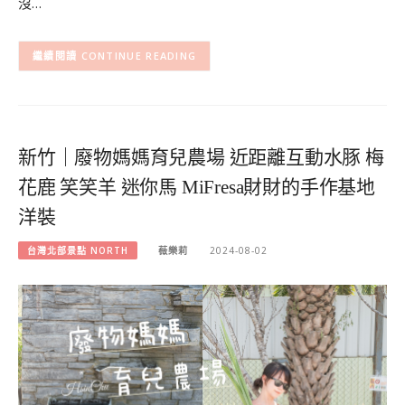
沒…
CONTINUE READING
新竹｜廢物媽媽育兒農場 近距離互動水豚 梅
花鹿 笑笑羊 迷你馬 MiFresa財財的手作基地
洋裝
台灣北部景點 NORTH
薇樂莉
2024-08-02