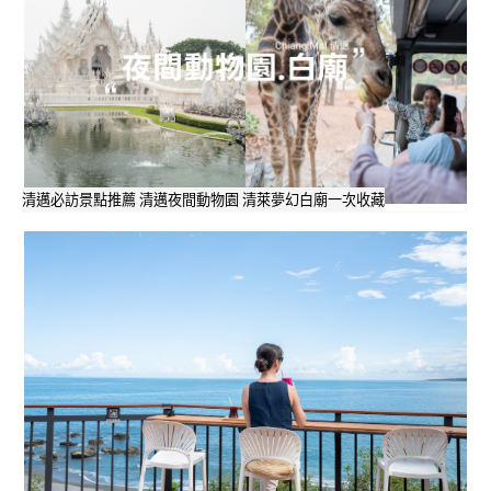
清邁必訪景點推薦 清邁夜間動物園 清萊夢幻白廟一次收藏