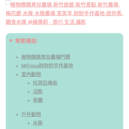
章節連結
廢物媽媽育兒農場門票
MiFresa財財的手作基地
室內動物
托哥巨嘴鳥
浣熊
旱獺
戶外動物
水豚