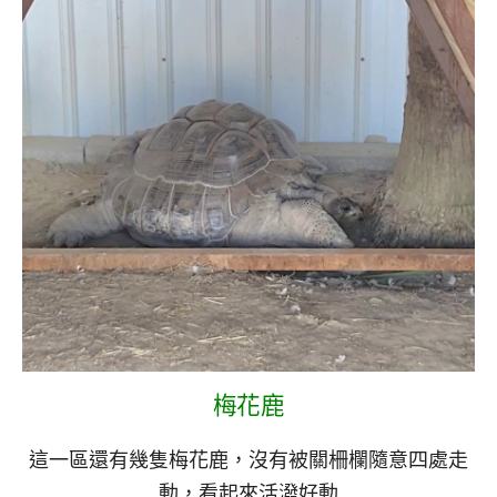
梅花鹿
這一區還有幾隻梅花鹿，沒有被關柵欄隨意四處走
動，看起來活潑好動