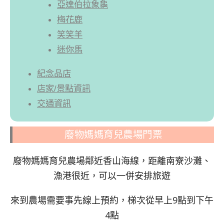
亞達伯拉象龜
梅花鹿
笑笑羊
迷你馬
紀念品店
店家/景點資訊
交通資訊
廢物媽媽育兒農場門票
廢物媽媽育兒農場鄰近香山海線，距離南寮沙灘、
漁港很近，可以一併安排旅遊
來到農場需要事先線上預約，梯次從早上9點到下午
4點