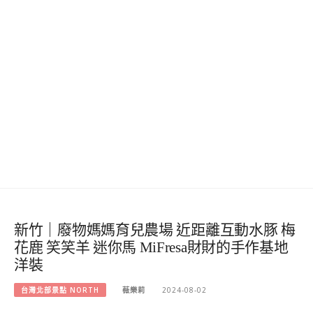
新竹｜廢物媽媽育兒農場 近距離互動水豚 梅
花鹿 笑笑羊 迷你馬 MiFresa財財的手作基地
洋裝
台灣北部景點 NORTH
薇樂莉
2024-08-02