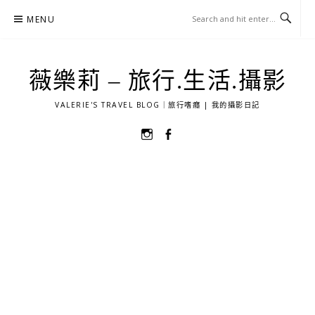
Skip
MENU
to
content
薇樂莉 – 旅行.生活.攝影
VALERIE'S TRAVEL BLOG｜旅行嗜癮 | 我的攝影日記
選
選
單
單
項
項
目
目