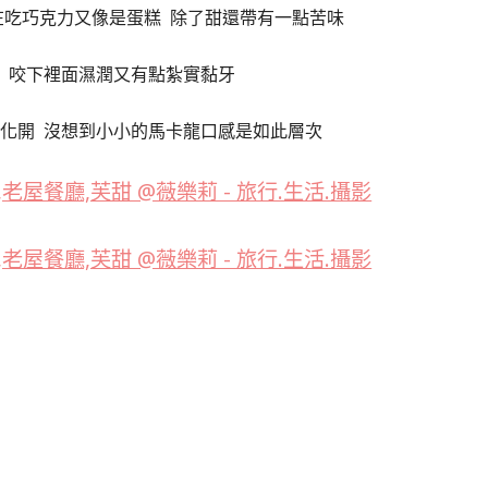
在吃巧克力又像是蛋糕 除了甜還帶有一點苦味
 咬下裡面濕潤又有點紮實黏牙
化開 沒想到小小的馬卡龍口感是如此層次