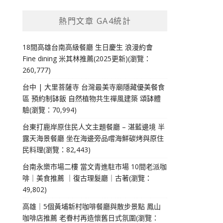
熱門文章 GA4統計
18間高雄台南高級餐廳 生日慶生 浪漫約會
Fine dining 米其林推薦(2025更新)(瀏覽：
260,777)
台中 | 大里菩薩寺 台灣最美寺廟隱藏優美餐食
區 預約制缽飯 自然植物共生禪風建築 頌缽體
驗(瀏覽：70,994)
台東打鹿岸原住民人文主題餐廳 – 湛藍邊境 半
露天海景餐廳 坐在海邊旁品嚐海鮮碳烤與原住
民料理(瀏覽：82,443)
台南永樂市場二樓 當文青進駐市場 10間老派咖
啡｜美食推薦 ｜復古理髮廳｜古著(瀏覽：
49,802)
高雄｜5個黃埔新村咖啡餐廳與散步景點 鳳山
咖啡店推薦 老眷村再造懷舊日式氛圍(瀏覽：