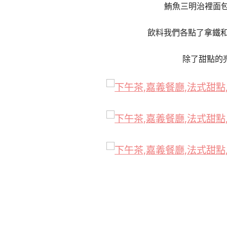
鮪魚三明治裡面
飲料我們各點了拿鐵和伯
除了甜點的