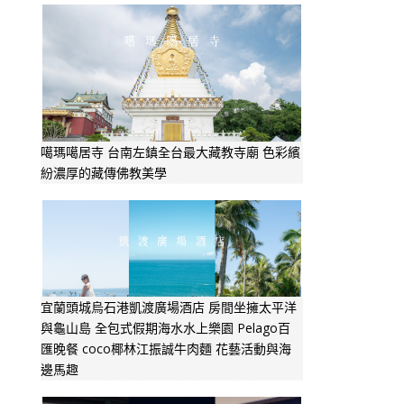
噶瑪噶居寺 台南左鎮全台最大藏教寺廟 色彩繽
紛濃厚的藏傳佛教美學
宜蘭頭城烏石港凱渡廣場酒店 房間坐擁太平洋
與龜山島 全包式假期海水水上樂園 Pelago百
匯晚餐 coco椰林江振誠牛肉麵 花藝活動與海
邊馬趣