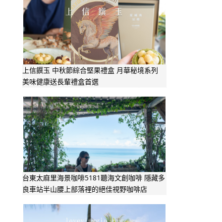
上信饌玉 中秋節綜合堅果禮盒 月華秘境系列
美味健康送長輩禮盒首選
台東太麻里海景咖啡5181聽海文創咖啡 隱藏多
良車站半山腰上部落裡的絕佳視野咖啡店