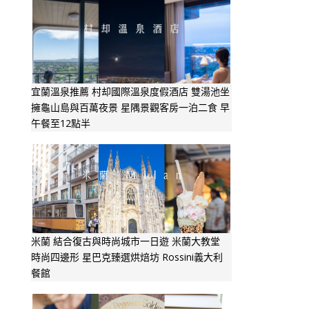
宜蘭溫泉推薦 村却國際溫泉度假酒店 雙湯池坐
擁龜山島與百萬夜景 星隅景觀客房一泊二食 早
午餐至12點半
米蘭 結合復古與時尚城市一日遊 米蘭大教堂
時尚四邊形 星巴克臻選烘焙坊 Rossini義大利
餐館