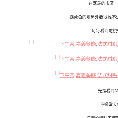
在嘉義的市區 
鵝黃色的矮房外觀很難不
每每看到電視
光是看到M
不過當天