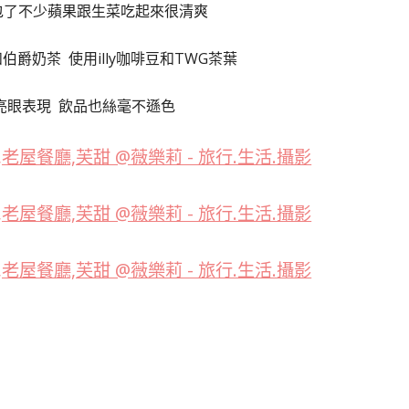
包了不少蘋果跟生菜吃起來很清爽
爵奶茶 使用illy咖啡豆和TWG茶葉
亮眼表現 飲品也絲毫不遜色