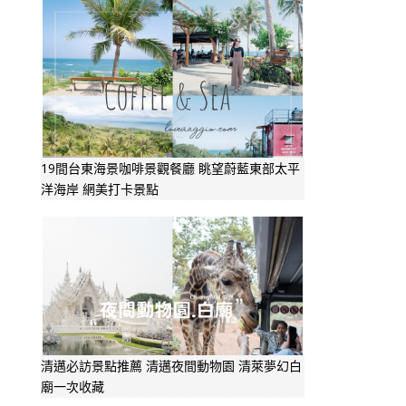
19間台東海景咖啡景觀餐廳 眺望蔚藍東部太平
洋海岸 網美打卡景點
清邁必訪景點推薦 清邁夜間動物園 清萊夢幻白
廟一次收藏