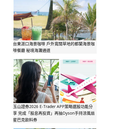
台東涯口海景咖啡 戶外寬闊草地的都蘭海景咖
啡餐廳 秘境海灘通道
玉山證券2026 E-Trader APP策略選股功能分
享 完成「股息再投資」再抽Dyson手持涼風扇
星巴克飲料券