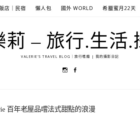
飯店｜民宿
懶人包
國外 WORLD
希臘蜜月22天
莉 – 旅行.生活
VALERIE'S TRAVEL BLOG｜旅行嗜癮 | 我的攝影日記
選
選
單
單
項
項
目
目
tisserie 百年老屋品嚐法式甜點的浪漫