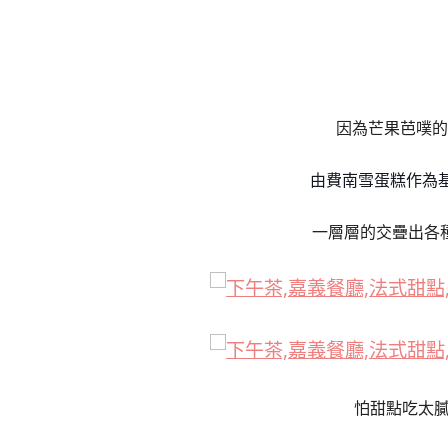
因為芒果芭噗的
由費南雪蛋糕作為基
一層層的交疊出各
怕甜點吃太膩