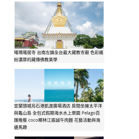
噶瑪噶居寺 台南左鎮全台最大藏教寺廟 色彩繽
紛濃厚的藏傳佛教美學
宜蘭頭城烏石港凱渡廣場酒店 房間坐擁太平洋
與龜山島 全包式假期海水水上樂園 Pelago百
匯晚餐 coco椰林江振誠牛肉麵 花藝活動與海
邊馬趣