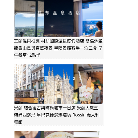
宜蘭溫泉推薦 村却國際溫泉度假酒店 雙湯池坐
擁龜山島與百萬夜景 星隅景觀客房一泊二食 早
午餐至12點半
米蘭 結合復古與時尚城市一日遊 米蘭大教堂
時尚四邊形 星巴克臻選烘焙坊 Rossini義大利
餐館