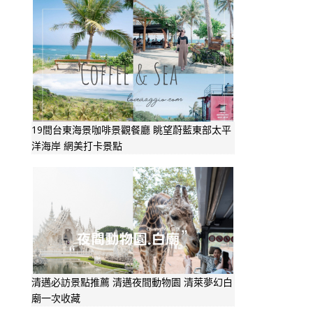
19間台東海景咖啡景觀餐廳 眺望蔚藍東部太平
洋海岸 網美打卡景點
清邁必訪景點推薦 清邁夜間動物園 清萊夢幻白
廟一次收藏