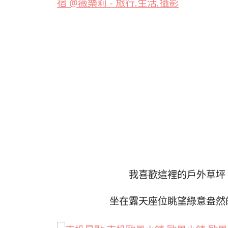
我喜歡這裡的戶外草坪
坐在露天座位眺望綠意盎然