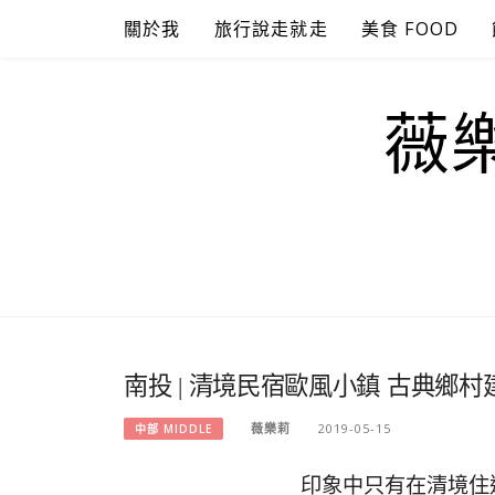
Skip
關於我
旅行說走就走
美食 FOOD
to
content
薇樂
南投 | 清境民宿歐風小鎮 古典鄉村
薇樂莉
2019-05-15
中部 MIDDLE
印象中只有在清境住