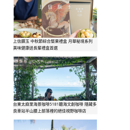
上信饌玉 中秋節綜合堅果禮盒 月華秘境系列
美味健康送長輩禮盒首選
台東太麻里海景咖啡5181聽海文創咖啡 隱藏多
良車站半山腰上部落裡的絕佳視野咖啡店