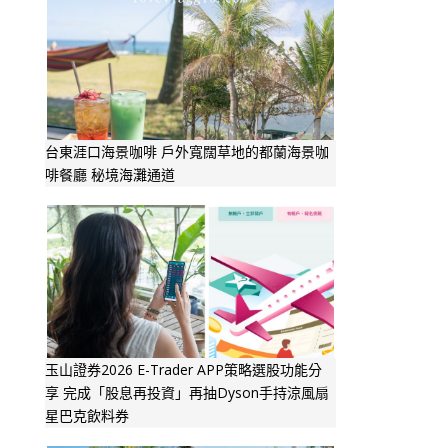
台東涯口海景咖啡 戶外寬闊草地的都蘭海景咖
啡餐廳 秘境海灘通道
玉山證券2026 E-Trader APP策略選股功能分
享 完成「股息再投資」再抽Dyson手持涼風扇
星巴克飲料券