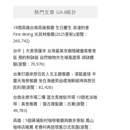
熱門文章 GA4統計
18間高雄台南高級餐廳 生日慶生 浪漫約會
Fine dining 米其林推薦(2025更新)(瀏覽：
260,742)
台中 | 大里菩薩寺 台灣最美寺廟隱藏優美餐食
區 預約制缽飯 自然植物共生禪風建築 頌缽體
驗(瀏覽：70,976)
台東打鹿岸原住民人文主題餐廳 – 湛藍邊境 半
露天海景餐廳 坐在海邊旁品嚐海鮮碳烤與原住
民料理(瀏覽：82,426)
台南永樂市場二樓 當文青進駐市場 10間老派咖
啡｜美食推薦 ｜復古理髮廳｜古著(瀏覽：
49,783)
高雄｜5個黃埔新村咖啡餐廳與散步景點 鳳山
咖啡店推薦 老眷村再造懷舊日式氛圍(瀏覽：