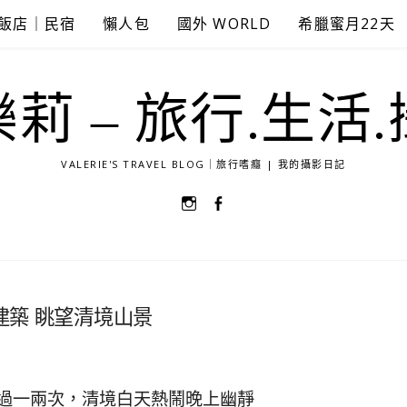
飯店｜民宿
懶人包
國外 WORLD
希臘蜜月22天
莉 – 旅行.生活
VALERIE'S TRAVEL BLOG｜旅行嗜癮 | 我的攝影日記
選
選
單
單
項
項
目
目
建築 眺望清境山景
過一兩次，清境白天熱鬧晚上幽靜