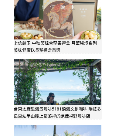
上信饌玉 中秋節綜合堅果禮盒 月華秘境系列
美味健康送長輩禮盒首選
台東太麻里海景咖啡5181聽海文創咖啡 隱藏多
良車站半山腰上部落裡的絕佳視野咖啡店