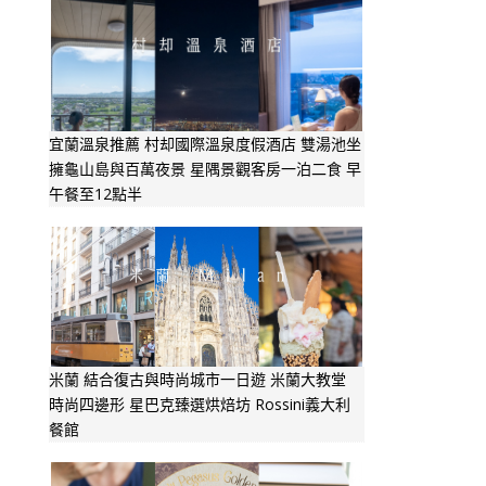
宜蘭溫泉推薦 村却國際溫泉度假酒店 雙湯池坐
擁龜山島與百萬夜景 星隅景觀客房一泊二食 早
午餐至12點半
米蘭 結合復古與時尚城市一日遊 米蘭大教堂
時尚四邊形 星巴克臻選烘焙坊 Rossini義大利
餐館