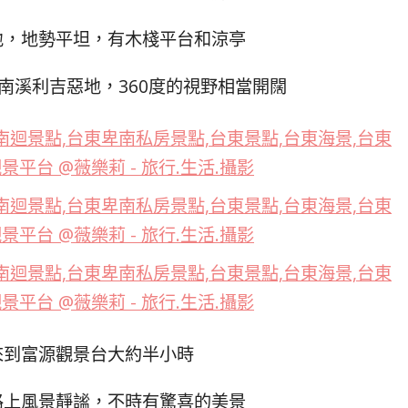
地，地勢平坦，有木棧平台和涼亭
南溪利吉惡地，360度的視野相當開闊
來到富源觀景台大約半小時
路上風景靜謐，不時有驚喜的美景