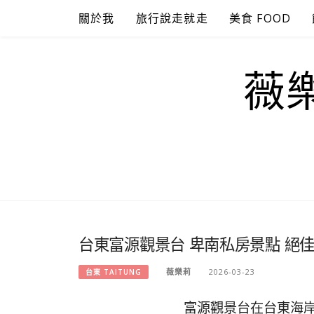
Skip
關於我
旅行說走就走
美食 FOOD
to
content
薇樂
台東富源觀景台 卑南私房景點 絕
薇樂莉
2026-03-23
台東 TAITUNG
富源觀景台在台東海