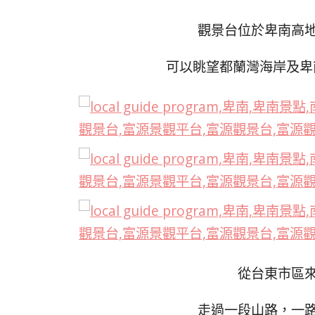
觀景台位於卑南高
可以眺望都蘭灣海岸及卑
從台東市區
走過一段山路，一